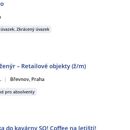
ro
a
 úvazek, Zkrácený úvazek
ženýr – Retailové objekty (ž/m)
.
|
Břevnov, Praha
ké pro absolventy
a do kavárny SO! Coffee na letišti!