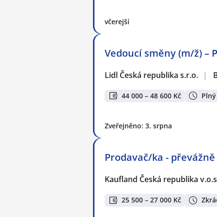
včerejší
Vedoucí směny (m/ž) – P
Lidl Česká republika s.r.o.
|
44 000 – 48 600 Kč
Plný
Zveřejněno: 3. srpna
Prodavač/ka - převážně
Kaufland Česká republika v.o.s
25 500 – 27 000 Kč
Zkrá