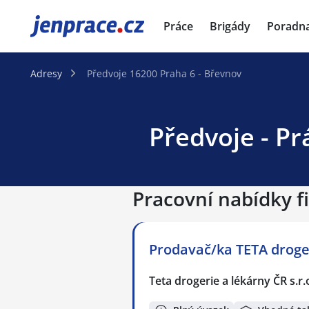
JenPráce.cz
Práce
Brigády
Poradn
Adresy
Předvoje 16200 Praha 6 - Břevnov
Předvoje - Pr
Pracovní nabídky f
Prodavač/ka TETA droger
Teta drogerie a lékárny ČR s.r.