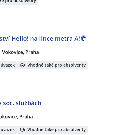
ké pro absolventy
tví Hello! na lince metra A!🥐
Vokovice, Praha
 úvazek
Vhodné také pro absolventy
v soc. službách
okovice, Praha
 úvazek
Vhodné také pro absolventy