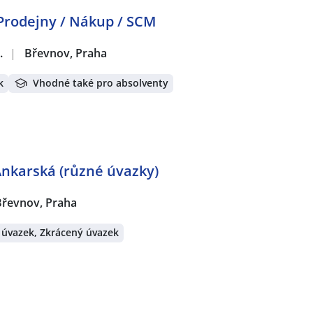
Prodejny / Nákup / SCM
.
|
Břevnov, Praha
k
Vhodné také pro absolventy
Ankarská (různé úvazky)
Břevnov, Praha
 úvazek, Zkrácený úvazek