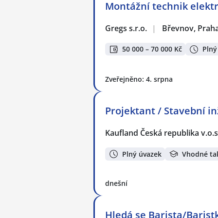
Montážní technik elekt
Gregs s.r.o.
|
Břevnov, Prah
50 000 – 70 000 Kč
Plný
Zveřejněno: 4. srpna
Projektant / Stavební in
Kaufland Česká republika v.o.s
Plný úvazek
Vhodné ta
dnešní
Hledá se Barista/Baristk