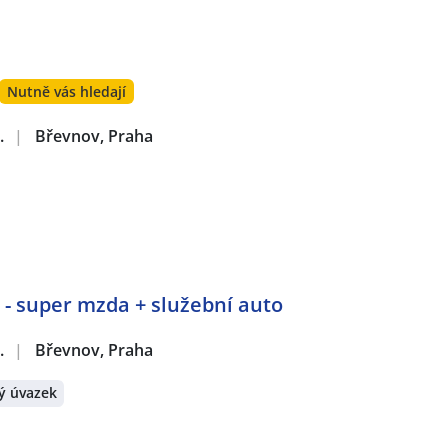
Nutně vás hledají
.
|
Břevnov, Praha
 - super mzda + služební auto
.
|
Břevnov, Praha
ý úvazek