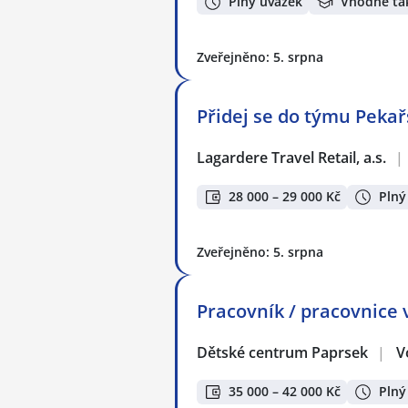
Plný úvazek
Vhodné ta
Zveřejněno: 5. srpna
Přidej se do týmu Pekařs
Lagardere Travel Retail, a.s.
|
28 000 – 29 000 Kč
Plný
Zveřejněno: 5. srpna
Pracovník / pracovnice 
Dětské centrum Paprsek
|
V
35 000 – 42 000 Kč
Plný