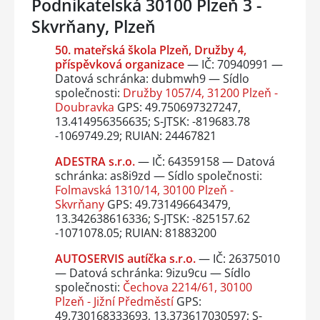
Podnikatelská 30100 Plzeň 3 -
Skvrňany, Plzeň
50. mateřská škola Plzeň, Družby 4,
příspěvková organizace
— IČ: 70940991 —
Datová schránka: dubmwh9 — Sídlo
společnosti:
Družby 1057/4, 31200 Plzeň -
Doubravka
GPS: 49.750697327247,
13.414956356635; S-JTSK: -819683.78
-1069749.29; RUIAN: 24467821
ADESTRA s.r.o.
— IČ: 64359158 — Datová
schránka: as8i9zd — Sídlo společnosti:
Folmavská 1310/14, 30100 Plzeň -
Skvrňany
GPS: 49.731496643479,
13.342638616336; S-JTSK: -825157.62
-1071078.05; RUIAN: 81883200
AUTOSERVIS autíčka s.r.o.
— IČ: 26375010
— Datová schránka: 9izu9cu — Sídlo
společnosti:
Čechova 2214/61, 30100
Plzeň - Jižní Předměstí
GPS:
49.730168333693, 13.373617030597; S-