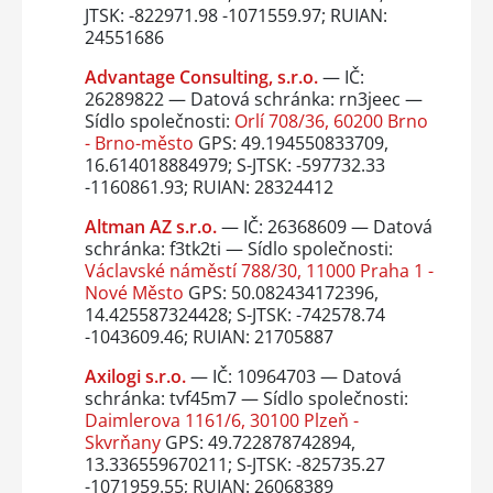
JTSK: -822971.98 -1071559.97; RUIAN:
24551686
Advantage Consulting, s.r.o.
— IČ:
26289822 — Datová schránka: rn3jeec —
Sídlo společnosti:
Orlí 708/36, 60200 Brno
- Brno-město
GPS: 49.194550833709,
16.614018884979; S-JTSK: -597732.33
-1160861.93; RUIAN: 28324412
Altman AZ s.r.o.
— IČ: 26368609 — Datová
schránka: f3tk2ti — Sídlo společnosti:
Václavské náměstí 788/30, 11000 Praha 1 -
Nové Město
GPS: 50.082434172396,
14.425587324428; S-JTSK: -742578.74
-1043609.46; RUIAN: 21705887
Axilogi s.r.o.
— IČ: 10964703 — Datová
schránka: tvf45m7 — Sídlo společnosti:
Daimlerova 1161/6, 30100 Plzeň -
Skvrňany
GPS: 49.722878742894,
13.336559670211; S-JTSK: -825735.27
-1071959.55; RUIAN: 26068389