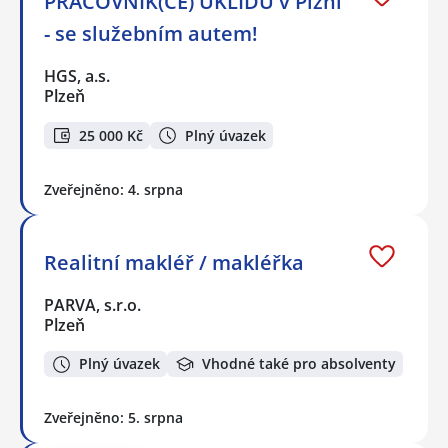
PRACOVNÍK(CE) ÚKLIDU v Plzni
- se služebním autem!
HGS, a.s.
Plzeň
25 000 Kč
Plný úvazek
Zveřejněno: 4. srpna
Realitní makléř / makléřka
PARVA, s.r.o.
Plzeň
Plný úvazek
Vhodné také pro absolventy
Zveřejněno: 5. srpna