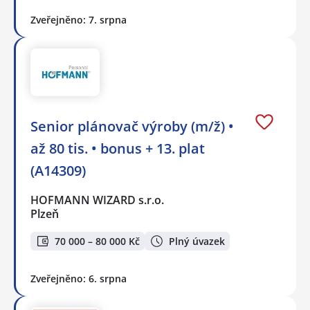
Zveřejněno: 7. srpna
Senior plánovač výroby (m/ž) •
až 80 tis. • bonus + 13. plat
(A14309)
HOFMANN WIZARD s.r.o.
Plzeň
70 000 – 80 000 Kč
Plný úvazek
Zveřejněno: 6. srpna