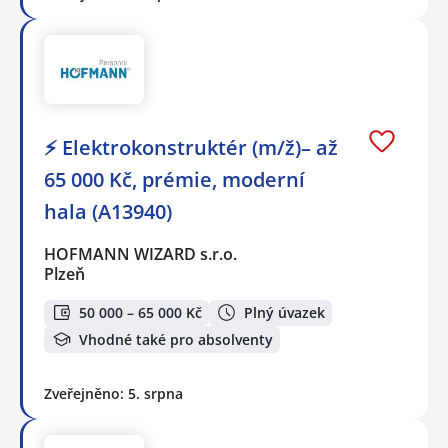
⚡ Elektrokonstruktér (m/ž)– až
65 000 Kč, prémie, moderní
hala (A13940)
HOFMANN WIZARD s.r.o.
Plzeň
50 000 – 65 000 Kč
Plný úvazek
Vhodné také pro absolventy
Zveřejněno: 5. srpna