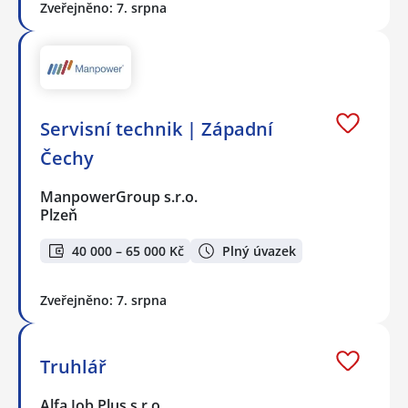
Zveřejněno: 7. srpna
Servisní technik | Západní
Čechy
ManpowerGroup s.r.o.
Plzeň
40 000 – 65 000 Kč
Plný úvazek
Zveřejněno: 7. srpna
Truhlář
Alfa Job Plus s.r.o.