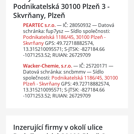
Podnikatelská 30100 Plzeň 3 -
Skvrňany, Plzeň
PEARTEC s.r.o.
— IČ: 28050932 — Datová
schránka: fup7ysz — Sídlo společnosti:
Podnikatelská 1186/45, 30100 Plzeň -
Skvrňany
GPS: 49.72718882574,
13.315210095571; S-JTSK: -827184.66
-1071253.52; RUIAN: 26729709
Wacker-Chemie, s.r.o.
— IČ: 25720171 —
Datová schránka: sncbmmv — Sídlo
společnosti:
Podnikatelská 1186/45, 30100
Plzeň - Skvrňany
GPS: 49.72718882574,
13.315210095571; S-JTSK: -827184.66
-1071253.52; RUIAN: 26729709
Inzerující firmy v okolí ulice