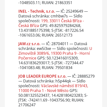
-1048503.11; RUIAN: 21863351
INEL - Technik, s.r.o.
— IČ: 25249649 —
Datová schránka: cmhbw7s — Sídlo
společnosti:
199, 33011 Česká Bříza -
Česká Bříza
GPS: 49.825979284268,
13.431885175398; S-JTSK: -817226.54
-1061653.06; RUIAN: 26512173
JAW.cz s.r.o.
— IČ: 28704011 — Datová
schránka: ew5i3xe — Sídlo společnosti:
U
Zimoviště 3089/6, 19300 Praha 9 - Horní
Počernice
GPS: 50.123416015309,
14.631836293017; S-JTSK: -727344.47
-1041083.48; RUIAN: 79501834
JOB LEADER EUROPE s.r.o.
— IČ: 28885279
— Datová schránka: h5p44qk — Sídlo
společnosti:
Václavské náměstí 819/43,
11000 Praha 1 - Nové Město
GPS:
50.081325523437, 14.428180423283; S-
JTSK: -742411.69 -1043756.90; RUIAN:
21706247