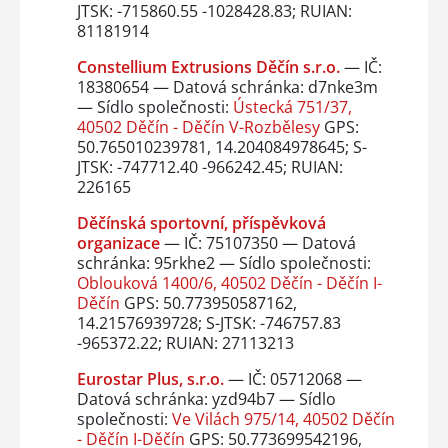
JTSK: -715860.55 -1028428.83; RUIAN:
81181914
Constellium Extrusions Děčín s.r.o.
— IČ:
18380654 — Datová schránka: d7nke3m
— Sídlo společnosti:
Ústecká 751/37,
40502 Děčín - Děčín V-Rozbělesy
GPS:
50.765010239781, 14.204084978645; S-
JTSK: -747712.40 -966242.45; RUIAN:
226165
Děčínská sportovní, příspěvková
organizace
— IČ: 75107350 — Datová
schránka: 95rkhe2 — Sídlo společnosti:
Oblouková 1400/6, 40502 Děčín - Děčín I-
Děčín
GPS: 50.773950587162,
14.21576939728; S-JTSK: -746757.83
-965372.22; RUIAN: 27113213
Eurostar Plus, s.r.o.
— IČ: 05712068 —
Datová schránka: yzd94b7 — Sídlo
společnosti:
Ve Vilách 975/14, 40502 Děčín
- Děčín I-Děčín
GPS: 50.773699542196,