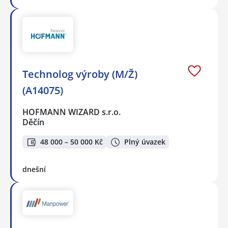
Technolog výroby (M/Ž)
(A14075)
HOFMANN WIZARD s.r.o.
Děčín
48 000 – 50 000 Kč
Plný úvazek
dnešní