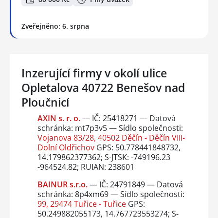
Zveřejněno: 6. srpna
Inzerující firmy v okolí ulice
Opletalova 40722 Benešov nad
Ploučnicí
AXIN s. r. o.
— IČ: 25418271 — Datová
schránka: mt7p3v5 — Sídlo společnosti:
Vojanova 83/28, 40502 Děčín - Děčín VIII-
Dolní Oldřichov
GPS: 50.778441848732,
14.179862377362; S-JTSK: -749196.23
-964524.82; RUIAN: 238601
BAINUR s.r.o.
— IČ: 24791849 — Datová
schránka: 8p4xm69 — Sídlo společnosti:
99, 29474 Tuřice - Tuřice
GPS:
50.249882055173, 14.767723553274; S-