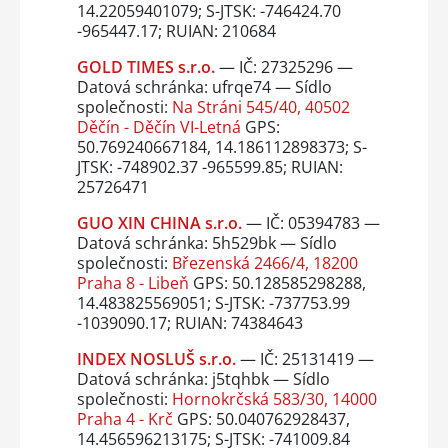
14.22059401079; S-JTSK: -746424.70
-965447.17; RUIAN: 210684
GOLD TIMES s.r.o.
— IČ: 27325296 —
Datová schránka: ufrqe74 — Sídlo
společnosti:
Na Stráni 545/40, 40502
Děčín - Děčín VI-Letná
GPS:
50.769240667184, 14.186112898373; S-
JTSK: -748902.37 -965599.85; RUIAN:
25726471
GUO XIN CHINA s.r.o.
— IČ: 05394783 —
Datová schránka: 5h529bk — Sídlo
společnosti:
Březenská 2466/4, 18200
Praha 8 - Libeň
GPS: 50.128585298288,
14.483825569051; S-JTSK: -737753.99
-1039090.17; RUIAN: 74384643
INDEX NOSLUŠ s.r.o.
— IČ: 25131419 —
Datová schránka: j5tqhbk — Sídlo
společnosti:
Hornokrčská 583/30, 14000
Praha 4 - Krč
GPS: 50.040762928437,
14.456596213175; S-JTSK: -741009.84