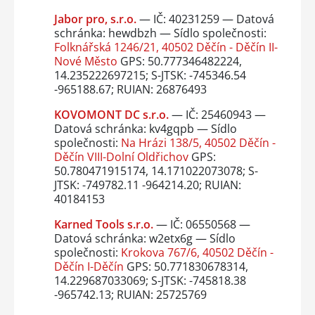
Jabor pro, s.r.o.
— IČ: 40231259 — Datová
schránka: hewdbzh — Sídlo společnosti:
Folknářská 1246/21, 40502 Děčín - Děčín II-
Nové Město
GPS: 50.777346482224,
14.235222697215; S-JTSK: -745346.54
-965188.67; RUIAN: 26876493
KOVOMONT DC s.r.o.
— IČ: 25460943 —
Datová schránka: kv4gqpb — Sídlo
společnosti:
Na Hrázi 138/5, 40502 Děčín -
Děčín VIII-Dolní Oldřichov
GPS:
50.780471915174, 14.171022073078; S-
JTSK: -749782.11 -964214.20; RUIAN:
40184153
Karned Tools s.r.o.
— IČ: 06550568 —
Datová schránka: w2etx6g — Sídlo
společnosti:
Krokova 767/6, 40502 Děčín -
Děčín I-Děčín
GPS: 50.771830678314,
14.229687033069; S-JTSK: -745818.38
-965742.13; RUIAN: 25725769