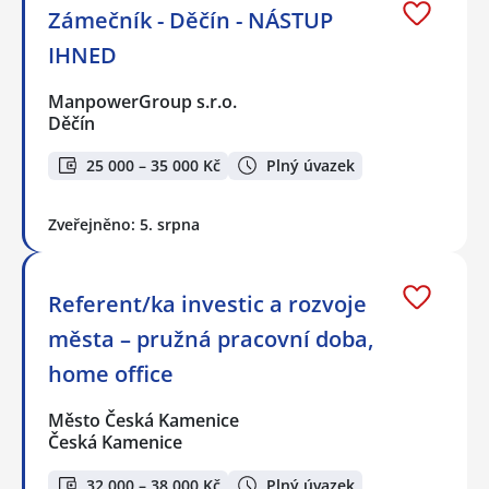
Zámečník - Děčín - NÁSTUP
IHNED
ManpowerGroup s.r.o.
Děčín
25 000 – 35 000 Kč
Plný úvazek
Zveřejněno: 5. srpna
Referent/ka investic a rozvoje
města – pružná pracovní doba,
home office
Město Česká Kamenice
Česká Kamenice
32 000 – 38 000 Kč
Plný úvazek