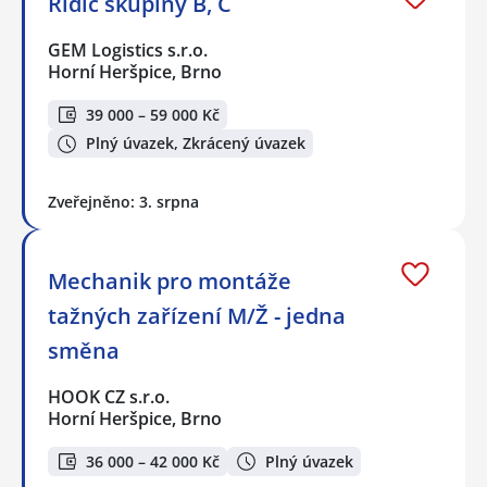
Řidič skupiny B, C
GEM Logistics s.r.o.
Horní Heršpice, Brno
39 000 – 59 000 Kč
Plný úvazek, Zkrácený úvazek
Zveřejněno: 3. srpna
Mechanik pro montáže
tažných zařízení M/Ž - jedna
směna
HOOK CZ s.r.o.
Horní Heršpice, Brno
36 000 – 42 000 Kč
Plný úvazek