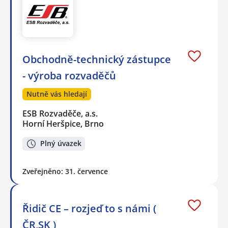
Obchodně-technický zástupce
- výroba rozvaděčů
Nutně vás hledají
ESB Rozvaděče, a.s.
Horní Heršpice, Brno
Plný úvazek
Zveřejněno: 31. července
Řidič CE – rozjeď to s námi (
ČR,SK )