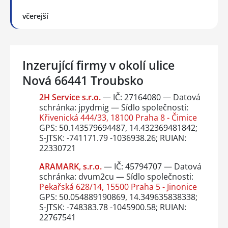
včerejší
Inzerující firmy v okolí ulice
Nová 66441 Troubsko
2H Service s.r.o.
— IČ: 27164080 — Datová
schránka: jpydmig — Sídlo společnosti:
Křivenická 444/33, 18100 Praha 8 - Čimice
GPS: 50.143579694487, 14.432369481842;
S-JTSK: -741171.79 -1036938.26; RUIAN:
22330721
ARAMARK, s.r.o.
— IČ: 45794707 — Datová
schránka: dvum2cu — Sídlo společnosti:
Pekařská 628/14, 15500 Praha 5 - Jinonice
GPS: 50.054889190869, 14.349635838338;
S-JTSK: -748383.78 -1045900.58; RUIAN:
22767541