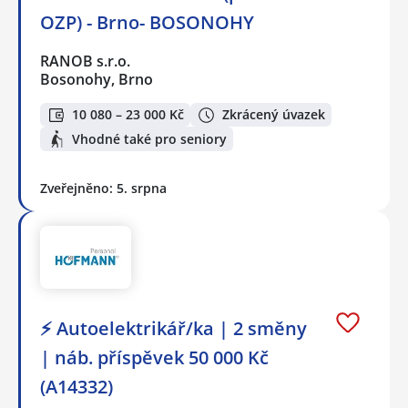
OZP) - Brno- BOSONOHY
RANOB s.r.o.
Bosonohy, Brno
10 080 – 23 000 Kč
Zkrácený úvazek
Vhodné také pro seniory
Zveřejněno: 5. srpna
⚡ Autoelektrikář/ka | 2 směny
| náb. příspěvek 50 000 Kč
(A14332)