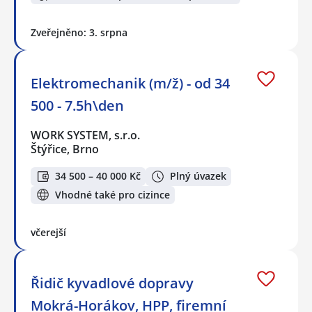
Zveřejněno: 3. srpna
Elektromechanik (m/ž) - od 34
500 - 7.5h\den
WORK SYSTEM, s.r.o.
Štýřice, Brno
34 500 – 40 000 Kč
Plný úvazek
Vhodné také pro cizince
včerejší
Řidič kyvadlové dopravy
Mokrá-Horákov, HPP, firemní