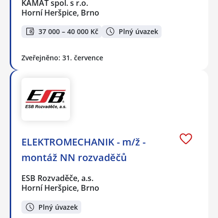
KAMAT spol. s r.o.
Horní Heršpice, Brno
37 000 – 40 000 Kč
Plný úvazek
Zveřejněno: 31. července
ELEKTROMECHANIK - m/ž -
montáž NN rozvaděčů
ESB Rozvaděče, a.s.
Horní Heršpice, Brno
Plný úvazek