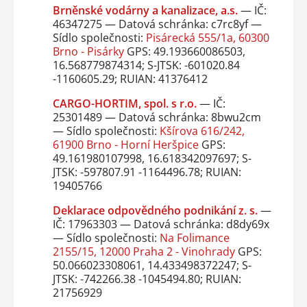
Brněnské vodárny a kanalizace, a.s.
— IČ:
46347275 — Datová schránka: c7rc8yf —
Sídlo společnosti:
Pisárecká 555/1a, 60300
Brno - Pisárky
GPS: 49.193660086503,
16.568779874314; S-JTSK: -601020.84
-1160605.29; RUIAN: 41376412
CARGO-HORTIM, spol. s r.o.
— IČ:
25301489 — Datová schránka: 8bwu2cm
— Sídlo společnosti:
Kšírova 616/242,
61900 Brno - Horní Heršpice
GPS:
49.161980107998, 16.618342097697; S-
JTSK: -597807.91 -1164496.78; RUIAN:
19405766
Deklarace odpovědného podnikání z. s.
—
IČ: 17963303 — Datová schránka: d8dy69x
— Sídlo společnosti:
Na Folimance
2155/15, 12000 Praha 2 - Vinohrady
GPS:
50.066023308061, 14.433498372247; S-
JTSK: -742266.38 -1045494.80; RUIAN:
21756929