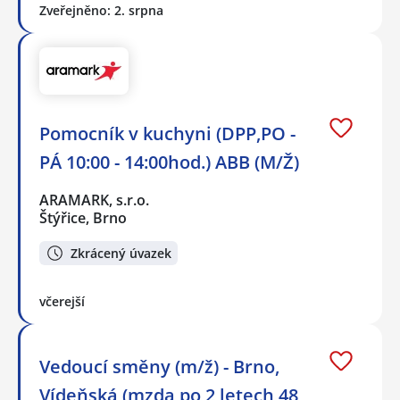
Zveřejněno: 2. srpna
Pomocník v kuchyni (DPP,PO -
PÁ 10:00 - 14:00hod.) ABB (M/Ž)
ARAMARK, s.r.o.
Štýřice, Brno
Zkrácený úvazek
včerejší
Vedoucí směny (m/ž) - Brno,
Vídeňská (mzda po 2 letech 48