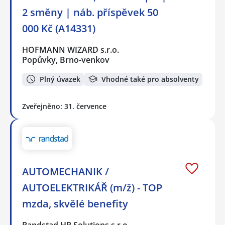
2 směny | náb. příspěvek 50
000 Kč (A14331)
HOFMANN WIZARD s.r.o.
Popůvky, Brno-venkov
Plný úvazek
Vhodné také pro absolventy
Zveřejněno: 31. července
AUTOMECHANIK /
AUTOELEKTRIKÁŘ (m/ž) - TOP
mzda, skvělé benefity
Randstad HR Solutions s.r.o.