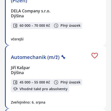
(Plzeň)
DELA Company s.r.o.
Dýšina
60 000 – 70 000 Kč
Plný úvazek
včerejší
Automechanik (m/ž) 🔧
Jiří Kašpar
Dýšina
45 000 – 55 000 Kč
Plný úvazek
Vhodné také pro absolventy
Zveřejněno: 6. srpna