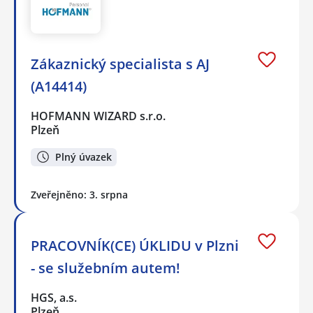
Zákaznický specialista s AJ
(A14414)
HOFMANN WIZARD s.r.o.
Plzeň
Plný úvazek
Zveřejněno: 3. srpna
PRACOVNÍK(CE) ÚKLIDU v Plzni
- se služebním autem!
HGS, a.s.
Plzeň