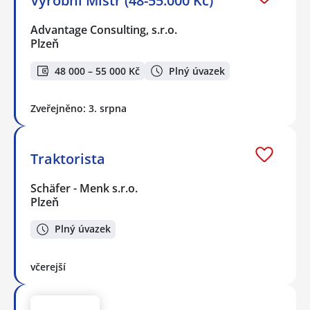
Výrobní Mistr (48-55.000 Kč)
Advantage Consulting, s.r.o.
Plzeň
48 000 – 55 000 Kč
Plný úvazek
Zveřejněno: 3. srpna
Traktorista
Schäfer - Menk s.r.o.
Plzeň
Plný úvazek
včerejší