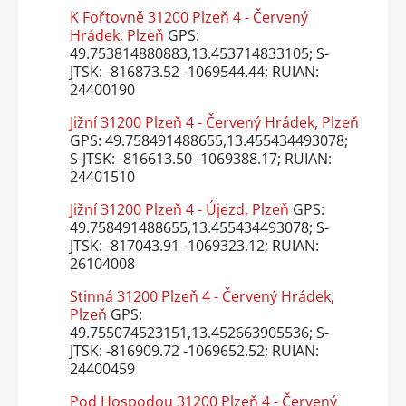
K Fořtovně 31200 Plzeň 4 - Červený
Hrádek, Plzeň
GPS:
49.753814880883,13.453714833105; S-
JTSK: -816873.52 -1069544.44; RUIAN:
24400190
Jižní 31200 Plzeň 4 - Červený Hrádek, Plzeň
GPS: 49.758491488655,13.455434493078;
S-JTSK: -816613.50 -1069388.17; RUIAN:
24401510
Jižní 31200 Plzeň 4 - Újezd, Plzeň
GPS:
49.758491488655,13.455434493078; S-
JTSK: -817043.91 -1069323.12; RUIAN:
26104008
Stinná 31200 Plzeň 4 - Červený Hrádek,
Plzeň
GPS:
49.755074523151,13.452663905536; S-
JTSK: -816909.72 -1069652.52; RUIAN:
24400459
Pod Hospodou 31200 Plzeň 4 - Červený