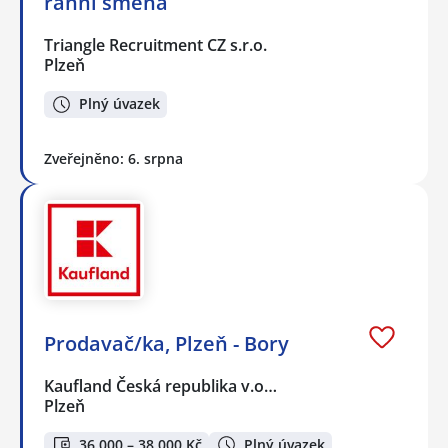
ranní směna
Triangle Recruitment CZ s.r.o.
Plzeň
Plný úvazek
Zveřejněno: 6. srpna
Prodavač/ka, Plzeň - Bory
Kaufland Česká republika v.o…
Plzeň
36 000 – 38 000 Kč
Plný úvazek