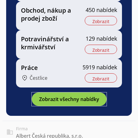
Obchod, nákup a
450 nabídek
prodej zboží
Zobrazit
Potravinářství a
129 nabídek
krmivářství
Zobrazit
Práce
5919 nabídek
Čestlice
Zobrazit
Zobrazit všechny nabídky
Firma
Albert Česká republika, s.r.o.