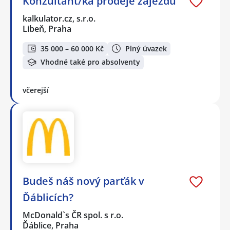
Konzultant/ka prodeje zájezdů
kalkulator.cz, s.r.o.
Libeň, Praha
35 000 – 60 000 Kč
Plný úvazek
Vhodné také pro absolventy
včerejší
Budeš náš nový parťák v
Ďáblicích?
McDonald`s ČR spol. s r.o.
Ďáblice, Praha