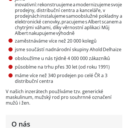
inovativní: rekonstruujeme a modernizujeme svoje
prodejny, distribuční centra a kanceláře, v
prodejnách instalujeme samoobslužné pokladny a
elektronické cenovky, pracujeme s Albert scanem a
chytrými váhami, díky věrnostní aplikaci Můj
Albert nakupujeme výhodně
zaměstnáváme více než 20 000 kolegů
jsme součástí nadnárodní skupiny Ahold Delhaize
obsloužíme u nás týdně 4 000 000 zákazníků
působíme na trhu přes 30 let (od roku 1991)
máme více než 340 prodejen po celé ČR a 3
distribuční centra
V našich inzerátech používáme tzv. generické
maskulinum, mužský rod pro souhrnné označení
mužů i žen.
O nás