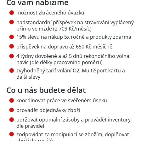
Co vám nabízíme
možnost zkráceného úvazku
nadstandardní příspěvek na stravování vyplácený
přímo ve mzdě (2 709 Kč/měsíc)
15% slevu na nákup 5x ročně a produkty zdarma
příspěvek na dopravu až 650 Kč měsíčně
4 týdny dovolené a až 5 dnů rekondičního volna
navíc (dle délky pracovního poměru)
zvýhodněný tarif volání O2, MultiSport kartu a
další slevy
Co u nás budete dělat
koordinovat práce ve svěřeném úseku
provádět objednávky zboží
udržovat optimální zásoby a provádět inventury
dle pravidel
zodpovídat za manipulaci se zbožím, doplňovat
zboží do regálů