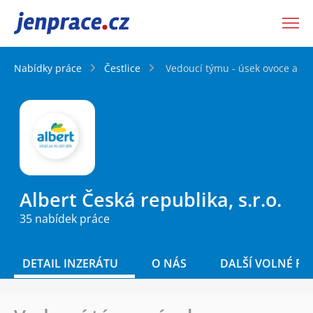
JenPráce.cz
Nabídky práce
Čestlice
Vedoucí týmu - úsek ovoce a zel
Albert Česká republika, s.r.o.
35 nabídek práce
DETAIL INZERÁTU
O NÁS
DALŠÍ VOLNÉ PO