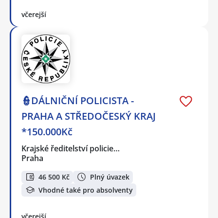
včerejší
👮DÁLNIČNÍ POLICISTA -
PRAHA A STŘEDOČESKÝ KRAJ
*150.000Kč
Krajské ředitelství policie…
Praha
46 500 Kč
Plný úvazek
Vhodné také pro absolventy
včerejší