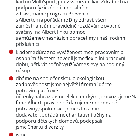
kartou MultiSport, používáme aplikaci Zdrabert na
podporu fyzického i mentálního
zdraví, máme program Prevence
s Albertem a pořádáme Dny zdraví, všem
zaměstnancům pravidelně rozdáváme ovocné
svačiny, na Albert linku pomoci
se můžeme v nesnázích obracet my i naši rodinní
příslušníci
klademe důraz na vyváženost mezi pracovním a
osobním životem: zavedli jsme flexibilní pracovní
dobu, pětkrát ročně využíváme slevy na rodinný
nákup
dbáme na společenskou a ekologickou
zodpovědnost: jsme největší firemní dárce
potravin, papírové
účtenky nahrazujeme elektronickými, provozujeme N
fond Albert, pravidelně darujeme neprodané
potraviny, spolupracujeme s lokálními
dodavateli, pořádáme charitativní běhy na
podporu dětských domovů, podepsali
jsme Chartu diverzity
jsme