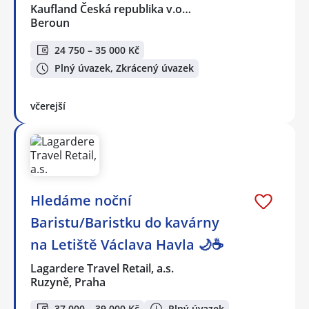
Kaufland Česká republika v.o…
Beroun
24 750 – 35 000 Kč
Plný úvazek, Zkrácený úvazek
včerejší
Hledáme noční
Baristu/Baristku do kavárny
na Letiště Václava Havla 🌙☕
Lagardere Travel Retail, a.s.
Ruzyně, Praha
37 000 – 39 000 Kč
Plný úvazek