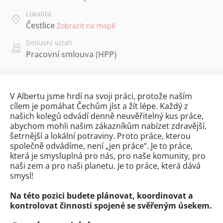
Lokalita
Čestlice
Zobrazit na mapě
Smluvní vztah
Pracovní smlouva (HPP)
V Albertu jsme hrdí na svoji práci, protože naším
cílem je pomáhat Čechům jíst a žít lépe. Každý z
našich kolegů odvádí denně neuvěřitelný kus práce,
abychom mohli našim zákazníkům nabízet zdravější,
šetrnější a lokální potraviny. Proto práce, kterou
společně odvádíme, není „jen práce“. Je to práce,
která je smysluplná pro nás, pro naše komunity, pro
naši zem a pro naši planetu. Je to práce, která dává
smysl!
Na této pozici budete plánovat, koordinovat a
kontrolovat činnosti spojené se svěřeným úsekem.