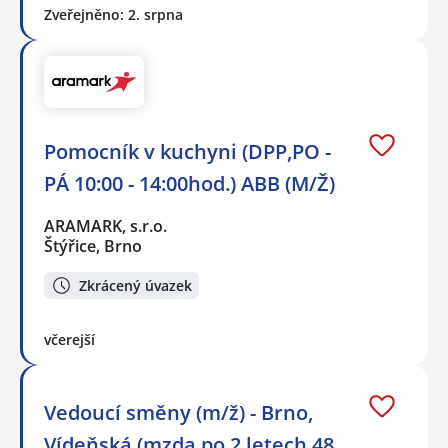
Zveřejněno: 2. srpna
Pomocník v kuchyni (DPP,PO -
PÁ 10:00 - 14:00hod.) ABB (M/Ž)
ARAMARK, s.r.o.
Štýřice, Brno
Zkrácený úvazek
včerejší
Vedoucí směny (m/ž) - Brno,
Vídeňská (mzda po 2 letech 48