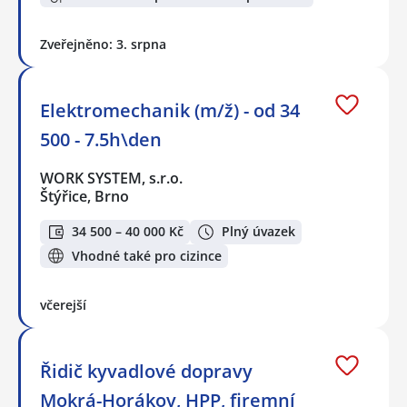
Zveřejněno: 3. srpna
Elektromechanik (m/ž) - od 34
500 - 7.5h\den
WORK SYSTEM, s.r.o.
Štýřice, Brno
34 500 – 40 000 Kč
Plný úvazek
Vhodné také pro cizince
včerejší
Řidič kyvadlové dopravy
Mokrá-Horákov, HPP, firemní