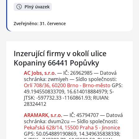
Plný úvazek
Zveřejněno: 31. července
Inzerující firmy v okolí ulice
Kopaniny 66441 Popůvky
AC Jobs, s.r.o.
— IČ: 26962985 — Datová
schránka: zwmiyeh — Sídlo společnosti:
Orlí 708/36, 60200 Brno - Brno-město
GPS:
49.194550833709, 16.614018884979; S-
JTSK: -597732.33 -1160861.93; RUIAN:
28324412
ARAMARK, s.r.o.
— IČ: 45794707 — Datová
schránka: dvum2cu — Sídlo společnosti:
Pekařská 628/14, 15500 Praha 5 - Jinonice
GPS: 50.054889190869, 14.349635838338;