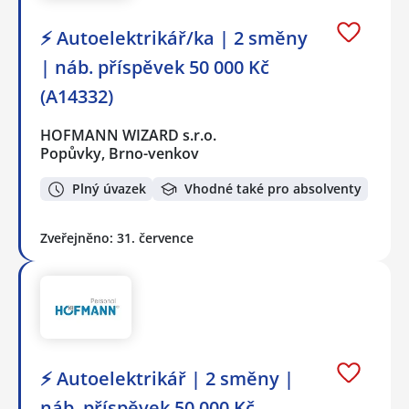
⚡ Autoelektrikář/ka | 2 směny
| náb. příspěvek 50 000 Kč
(A14332)
HOFMANN WIZARD s.r.o.
Popůvky, Brno-venkov
Plný úvazek
Vhodné také pro absolventy
Zveřejněno: 31. července
⚡ Autoelektrikář | 2 směny |
náb. příspěvek 50 000 Kč