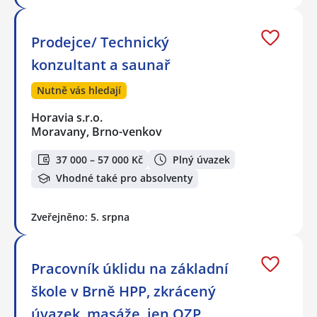
Prodejce/ Technický
konzultant a saunař
Nutně vás hledají
Horavia s.r.o.
Moravany, Brno-venkov
37 000 – 57 000 Kč
Plný úvazek
Vhodné také pro absolventy
Zveřejněno: 5. srpna
Pracovník úklidu na základní
škole v Brně HPP, zkrácený
úvazek, masáže, jen OZP