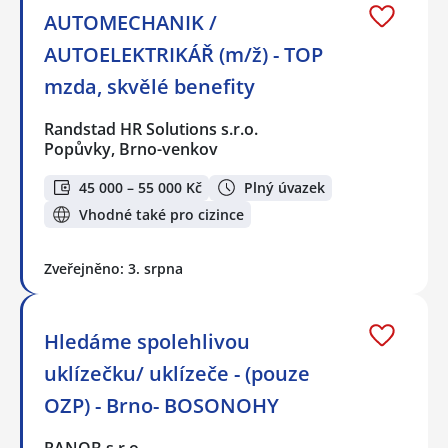
AUTOMECHANIK /
AUTOELEKTRIKÁŘ (m/ž) - TOP
mzda, skvělé benefity
Randstad HR Solutions s.r.o.
Popůvky, Brno-venkov
45 000 – 55 000 Kč
Plný úvazek
Vhodné také pro cizince
Zveřejněno: 3. srpna
Hledáme spolehlivou
uklízečku/ uklízeče - (pouze
OZP) - Brno- BOSONOHY
RANOB s.r.o.