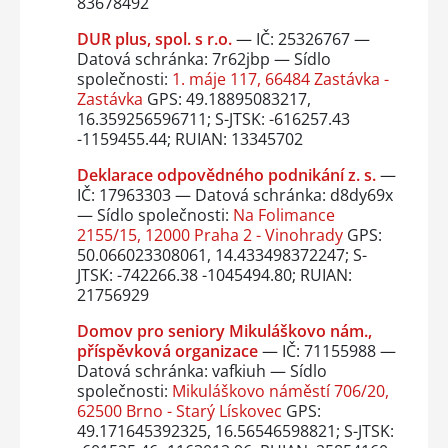
83678492
DUR plus, spol. s r.o.
— IČ: 25326767 —
Datová schránka: 7r62jbp — Sídlo
společnosti:
1. máje 117, 66484 Zastávka -
Zastávka
GPS: 49.18895083217,
16.359256596711; S-JTSK: -616257.43
-1159455.44; RUIAN: 13345702
Deklarace odpovědného podnikání z. s.
—
IČ: 17963303 — Datová schránka: d8dy69x
— Sídlo společnosti:
Na Folimance
2155/15, 12000 Praha 2 - Vinohrady
GPS:
50.066023308061, 14.433498372247; S-
JTSK: -742266.38 -1045494.80; RUIAN:
21756929
Domov pro seniory Mikuláškovo nám.,
příspěvková organizace
— IČ: 71155988 —
Datová schránka: vafkiuh — Sídlo
společnosti:
Mikuláškovo náměstí 706/20,
62500 Brno - Starý Lískovec
GPS:
49.171645392325, 16.56546598821; S-JTSK: