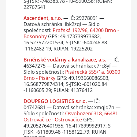
S-JTSK: -748383.78 -1045900.58; RUIAN:
22767541
Ascendent, s.r.o.
— IČ: 29278091 —
Datová schránka: ibk2zqi — Sídlo
společnosti:
Pražská 192/96, 64200 Brno -
Bosonohy
GPS: 49.173739973682,
16.527572201534; S-JTSK: -604246.88
-1162482.19; RUIAN: 19225202
Brněnské vodárny a kanalizace, a.s.
— IČ:
46347275 — Datová schránka: c7rc8yf —
Sídlo společnosti:
Pisárecká 555/1a, 60300
Brno - Pisárky
GPS: 49.193660086503,
16.568779874314; S-JTSK: -601020.84
-1160605.29; RUIAN: 41376412
DOUPEGO LOGISTICS s.r.o.
— IČ:
04742681 — Datová schránka: xmqjq7n —
Sídlo společnosti:
Osvobození 318, 66481
Ostrovačice - Ostrovačice
GPS:
49.205276401935, 16.417899992917; S-
JTSK: -611809.48 -1158122.79; RUIAN: