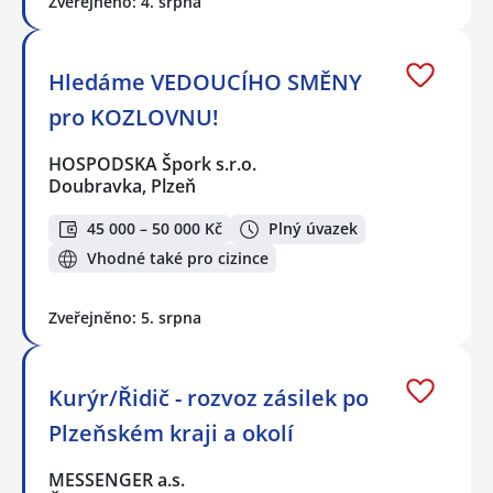
Zveřejněno: 4. srpna
Hledáme VEDOUCÍHO SMĚNY
pro KOZLOVNU!
HOSPODSKA Špork s.r.o.
Doubravka, Plzeň
45 000 – 50 000 Kč
Plný úvazek
Vhodné také pro cizince
Zveřejněno: 5. srpna
Kurýr/Řidič - rozvoz zásilek po
Plzeňském kraji a okolí
MESSENGER a.s.