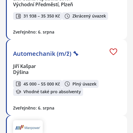
Východní Předměstí, Plzeň
31 938 – 35 350 Kč
Zkrácený úvazek
Zveřejněno: 6. srpna
Automechanik (m/ž) 🔧
Jiří Kašpar
Dýšina
45 000 – 55 000 Kč
Plný úvazek
Vhodné také pro absolventy
Zveřejněno: 6. srpna