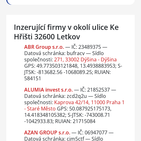
Inzerující firmy v okolí ulice Ke
Hřišti 32600 Letkov
ABR Group s.r.o.
— IČ: 23489375 —
Datová schránka: bufracv — Sídlo
společnosti:
271, 33002 Dýšina - Dýšina
GPS: 49.773503121848, 13.4938883953; S-
JTSK: -813682.56 -1068089.25; RUIAN:
584151
ALUMIA invest s.r.o.
— IČ: 21852537 —
Datová schránka: zcd2q2u — Sídlo
společnosti:
Kaprova 42/14, 11000 Praha 1
- Staré Město
GPS: 50.087925175173,
14.418348105382; S-JTSK: -743008.71
-1042933.83; RUIAN: 21715084
AZAN GROUP s.r.o.
— IČ: 06947077 —
Datová schránka: cjm5ctf — Sídlo