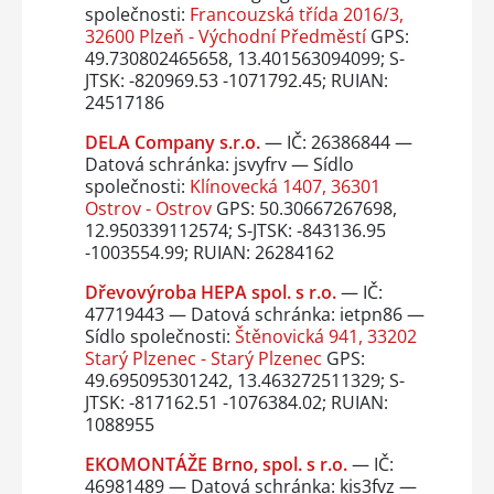
společnosti:
Francouzská třída 2016/3,
32600 Plzeň - Východní Předměstí
GPS:
49.730802465658, 13.401563094099; S-
JTSK: -820969.53 -1071792.45; RUIAN:
24517186
DELA Company s.r.o.
— IČ: 26386844 —
Datová schránka: jsvyfrv — Sídlo
společnosti:
Klínovecká 1407, 36301
Ostrov - Ostrov
GPS: 50.30667267698,
12.950339112574; S-JTSK: -843136.95
-1003554.99; RUIAN: 26284162
Dřevovýroba HEPA spol. s r.o.
— IČ:
47719443 — Datová schránka: ietpn86 —
Sídlo společnosti:
Štěnovická 941, 33202
Starý Plzenec - Starý Plzenec
GPS:
49.695095301242, 13.463272511329; S-
JTSK: -817162.51 -1076384.02; RUIAN:
1088955
EKOMONTÁŽE Brno, spol. s r.o.
— IČ:
46981489 — Datová schránka: kis3fvz —