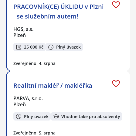
PRACOVNÍK(CE) ÚKLIDU v Plzni
- se služebním autem!
HGS, a.s.
Plzeň
25 000 Kč
Plný úvazek
Zveřejněno: 4. srpna
Realitní makléř / makléřka
PARVA, s.r.o.
Plzeň
Plný úvazek
Vhodné také pro absolventy
Zveřejněno: 5. srpna