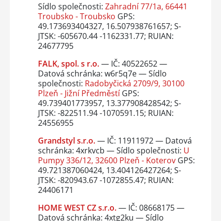
Sídlo společnosti:
Zahradní 77/1a, 66441
Troubsko - Troubsko
GPS:
49.173693404327, 16.507938761657; S-
JTSK: -605670.44 -1162331.77; RUIAN:
24677795
FALK, spol. s r.o.
— IČ: 40522652 —
Datová schránka: w6r5q7e — Sídlo
společnosti:
Radobyčická 2709/9, 30100
Plzeň - Jižní Předměstí
GPS:
49.739401773957, 13.377908428542; S-
JTSK: -822511.94 -1070591.15; RUIAN:
24556955
Grandstyl s.r.o.
— IČ: 11911972 — Datová
schránka: 4xrkvcb — Sídlo společnosti:
U
Pumpy 336/12, 32600 Plzeň - Koterov
GPS:
49.721387060424, 13.404126427264; S-
JTSK: -820943.67 -1072855.47; RUIAN:
24406171
HOME WEST CZ s.r.o.
— IČ: 08668175 —
Datová schránka: 4xtg2ku — Sídlo