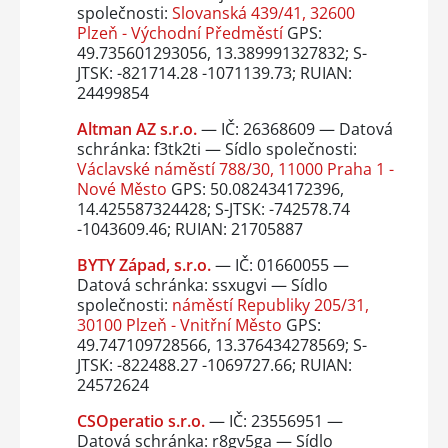
společnosti:
Slovanská 439/41, 32600
Plzeň - Východní Předměstí
GPS:
49.735601293056, 13.389991327832; S-
JTSK: -821714.28 -1071139.73; RUIAN:
24499854
Altman AZ s.r.o.
— IČ: 26368609 — Datová
schránka: f3tk2ti — Sídlo společnosti:
Václavské náměstí 788/30, 11000 Praha 1 -
Nové Město
GPS: 50.082434172396,
14.425587324428; S-JTSK: -742578.74
-1043609.46; RUIAN: 21705887
BYTY Západ, s.r.o.
— IČ: 01660055 —
Datová schránka: ssxugvi — Sídlo
společnosti:
náměstí Republiky 205/31,
30100 Plzeň - Vnitřní Město
GPS:
49.747109728566, 13.376434278569; S-
JTSK: -822488.27 -1069727.66; RUIAN:
24572624
CSOperatio s.r.o.
— IČ: 23556951 —
Datová schránka: r8gv5ga — Sídlo