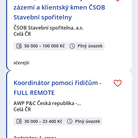
zázemí a klientský kmen ČSOB
Stavební spořitelny
ČSOB Stavební spořitelna, a.s.
Celá ČR
50 000 – 100 000 Kč
Plný úvazek
včerejší
Koordinátor pomoci řidičům -
FULL REMOTE
AWP P&C Česká republika -…
Celá ČR
30 000 – 33 400 Kč
Plný úvazek
Zveřejněno: 5. srpna