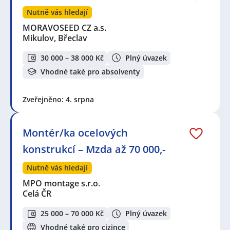
Nutně vás hledají
MORAVOSEED CZ a.s.
Mikulov, Břeclav
30 000 – 38 000 Kč
Plný úvazek
Vhodné také pro absolventy
Zveřejněno: 4. srpna
Montér/ka ocelových
konstrukcí – Mzda až 70 000,-
Nutně vás hledají
MPO montage s.r.o.
Celá ČR
25 000 – 70 000 Kč
Plný úvazek
Vhodné také pro cizince