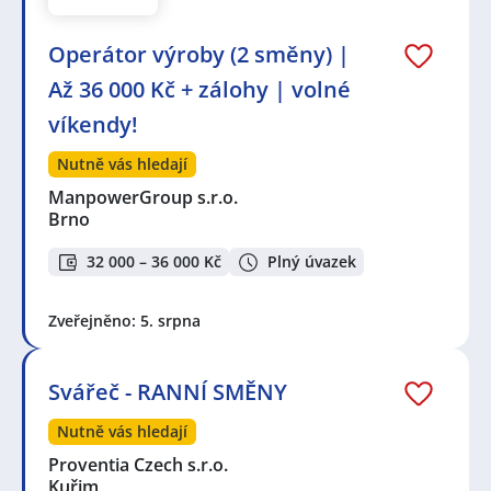
Operátor výroby (2 směny) |
Až 36 000 Kč + zálohy | volné
víkendy!
Nutně vás hledají
ManpowerGroup s.r.o.
Brno
32 000 – 36 000 Kč
Plný úvazek
Zveřejněno: 5. srpna
Svářeč - RANNÍ SMĚNY
Nutně vás hledají
Proventia Czech s.r.o.
Kuřim