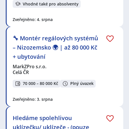
Vhodné také pro absolventy
Zveřejněno: 4. srpna
🔧 Montér regálových systémů
– Nizozemsko 🌍 | až 80 000 Kč
+ ubytování
MarkZPro s.r.o.
Celá ČR
70 000 – 80 000 Kč
Plný úvazek
Zveřejněno: 3. srpna
Hledáme spolehlivou
uklízečku/ uklízeče - (pouze