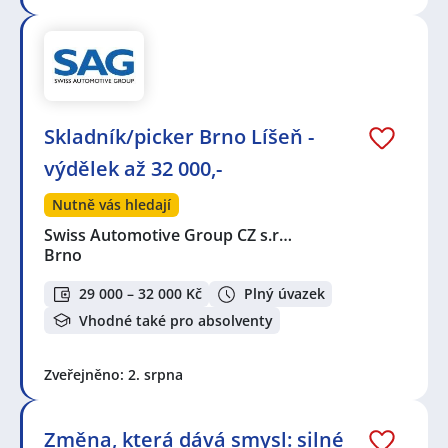
Skladník/picker Brno Líšeň -
výdělek až 32 000,-
Nutně vás hledají
Swiss Automotive Group CZ s.r…
Brno
29 000 – 32 000 Kč
Plný úvazek
Vhodné také pro absolventy
Zveřejněno: 2. srpna
Změna, která dává smysl: silné