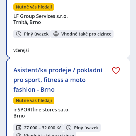
Nutně vás hledají
LF Group Services s.r.o.
Trnitá, Brno
Plný úvazek
Vhodné také pro cizince
včerejší
Asistent/ka prodeje / pokladní
pro sport, fitness a moto
fashion - Brno
Nutně vás hledají
inSPORTline stores s.r.o.
Brno
27 000 – 32 000 Kč
Plný úvazek
Vhodné také pro cizince