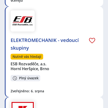
včerejší
ELEKTROMECHANIK - vedoucí
skupiny
Nutně vás hledají
ESB Rozvaděče, a.s.
Horní Heršpice, Brno
Plný úvazek
Zveřejněno: 6. srpna