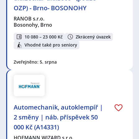
OZP) - Brno- BOSONOHY
RANOB s.r.o.
Bosonohy, Brno
10 080 – 23 000 Kč
Zkrácený úvazek
Vhodné také pro seniory
Zveřejněno: 5. srpna
Automechanik, autoklempíř |
2 směny | náb. příspěvek 50
000 Kč (A14331)
HOFMANN WIZARD s.r.o.