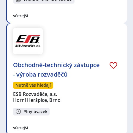
včerejší
Obchodně-technický zástupce
- výroba rozvaděčů
Nutně vás hledají
ESB Rozvaděče, a.s.
Horní Heršpice, Brno
Plný úvazek
včerejší