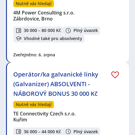
Nutně vás hledají
4M Power Consulting s.r.o.
Zábrdovice, Brno
30 000 – 80 000 Kč
Plný úvazek
Vhodné také pro absolventy
Zveřejněno: 6. srpna
Operátor/ka galvanické linky
(Galvanizer) ABSOLVENTI -
NÁBOROVÝ BONUS 30 000 Kč
Nutně vás hledají
TE Connectivity Czech s.r.o.
Kuřim
36 000 – 44 000 Kč
Plný úvazek