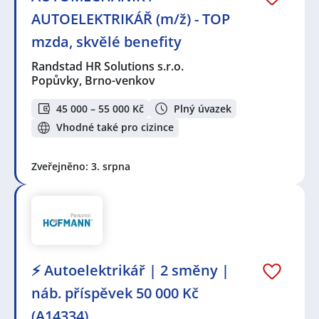
AUTOELEKTRIKÁŘ (m/ž) - TOP
mzda, skvělé benefity
Randstad HR Solutions s.r.o.
Popůvky, Brno-venkov
45 000 – 55 000 Kč
Plný úvazek
Vhodné také pro cizince
Zveřejněno: 3. srpna
⚡ Autoelektrikář | 2 směny |
náb. příspěvek 50 000 Kč
(A14334)