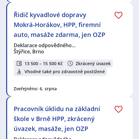
Řidič kyvadlové dopravy
Mokrá-Horákov, HPP, firemní
auto, masáže zdarma, jen OZP
Deklarace odpovědného…
Štýřice, Brno
13 500 – 15 500 Kč
Zkrácený úvazek
Vhodné také pro zdravotně postižené
Zveřejněno: 6. srpna
Pracovník úklidu na základní
škole v Brně HPP, zkrácený
úvazek, masáže, jen OZP