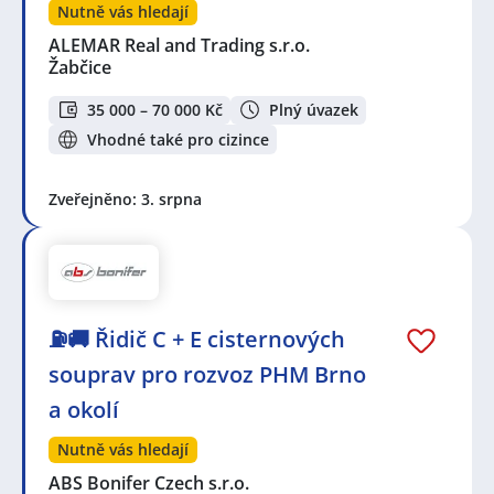
Nutně vás hledají
ALEMAR Real and Trading s.r.o.
Žabčice
35 000 – 70 000 Kč
Plný úvazek
Vhodné také pro cizince
Zveřejněno: 3. srpna
⛽🚚 Řidič C + E cisternových
souprav pro rozvoz PHM Brno
a okolí
Nutně vás hledají
ABS Bonifer Czech s.r.o.