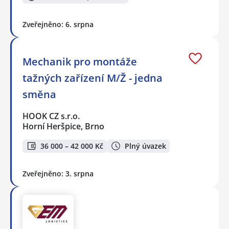
Zveřejněno: 6. srpna
Mechanik pro montáže
tažných zařízení M/Ž - jedna
směna
HOOK CZ s.r.o.
Horní Heršpice, Brno
36 000 – 42 000 Kč
Plný úvazek
Zveřejněno: 3. srpna