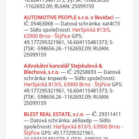
16.604115481373; S-JTSK: -598656.26
-1162692.09; RUIAN: 25099159
AUTOMOTIVE PEOPLE s.r.o. v likvidaci
—
IČ: 05463068 — Datová schránka: xat4t73
— Sídlo společnosti:
Heršpická 813/5,
63900 Brno - Štýřice
GPS:
49.177295321961, 16.604115481373; S-
JTSK: -598656.26 -1162692.09; RUIAN:
25099159
Advokátní kancelář Stejskalová &
Blechová, s.r.o.
— IČ: 29258693 — Datová
schránka: knpwzib — Sídlo společnosti:
Heršpická 813/5, 63900 Brno - Štýřice
GPS:
49.177295321961, 16.604115481373; S-
JTSK: -598656.26 -1162692.09; RUIAN:
25099159
BLEST REAL ESTATE, s.r.o.
— IČ: 29311411
— Datová schránka: a69axdp — Sídlo
společnosti:
Heršpická 813/5, 63900 Brno -
Štýřice
GPS: 49.177295321961,