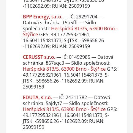
16.604115481373; S-JTSK: -598656.26
-1162692.09; RUIAN: 25099159
BPP Energy, s.r.o.
— IČ: 29291704 —
Datová schránka: t5b5fft — Sídlo
společnosti:
Heršpická 813/5, 63900 Brno -
Štýřice
GPS: 49.177295321961,
16.604115481373; S-JTSK: -598656.26
-1162692.09; RUIAN: 25099159
CERUSST s.r.o.
— IČ: 01492985 — Datová
schránka: 867sqc3 — Sídlo společnosti:
Heršpická 813/5, 63900 Brno - Štýřice
GPS:
49.177295321961, 16.604115481373; S-
JTSK: -598656.26 -1162692.09; RUIAN:
25099159
EDUTA, s.r.o.
— IČ: 24311782 — Datová
schránka: 5ajdyt7 — Sídlo společnosti:
Heršpická 813/5, 63900 Brno - Štýřice
GPS:
49.177295321961, 16.604115481373; S-
JTSK: -598656.26 -1162692.09; RUIAN:
25099159