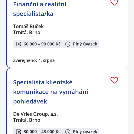
Finanční a realitní
specialista/ka
Tomáš Buček
Trnitá, Brno
60 000 – 90 000 Kč
Plný úvazek
Zveřejněno: 4. srpna
Specialista klientské
komunikace na vymáhání
pohledávek
De Vries Group, a.s.
Trnitá, Brno
30 000 – 43 000 Kč
Plný úvazek