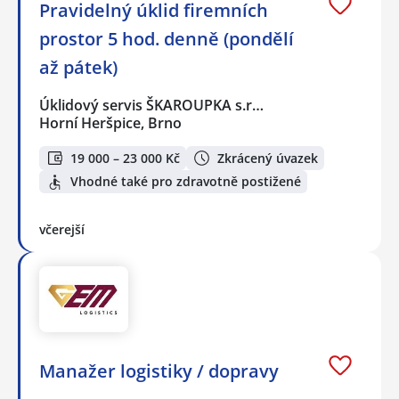
Pravidelný úklid firemních
prostor 5 hod. denně (pondělí
až pátek)
Úklidový servis ŠKAROUPKA s.r…
Horní Heršpice, Brno
19 000 – 23 000 Kč
Zkrácený úvazek
Vhodné také pro zdravotně postižené
včerejší
Manažer logistiky / dopravy