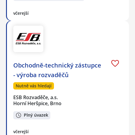
včerejší
Obchodně-technický zástupce
- výroba rozvaděčů
Nutně vás hledají
ESB Rozvaděče, a.s.
Horní Heršpice, Brno
Plný úvazek
včerejší