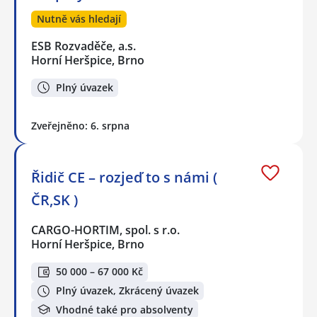
Nutně vás hledají
ESB Rozvaděče, a.s.
Horní Heršpice, Brno
Plný úvazek
Zveřejněno: 6. srpna
Řidič CE – rozjeď to s námi (
ČR,SK )
CARGO-HORTIM, spol. s r.o.
Horní Heršpice, Brno
50 000 – 67 000 Kč
Plný úvazek, Zkrácený úvazek
Vhodné také pro absolventy