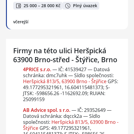
25 000 – 28 000 Kč
Plný úvazek
včerejší
Firmy na této ulici Heršpická
63900 Brno-střed - Štýřice, Brno
4PRICE s.r.o.
— IČ: 41539427 — Datová
schránka: dmc7uhk — Sídlo společnosti:
Heršpická 813/5, 63900 Brno - Štýřice
GPS:
49.177295321961, 16.604115481373; S-
JTSK: -598656.26 -1162692.09; RUIAN:
25099159
AB Advice spol. s r.o.
— IČ: 29352649 —
Datová schránka: dqcck2a — Sídlo
společnosti:
Heršpická 813/5, 63900 Brno -
Štýřice
GPS: 49.177295321961,