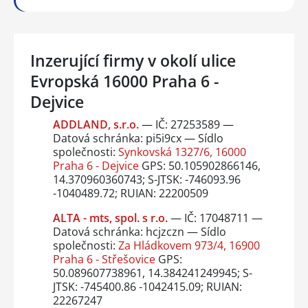
Inzerující firmy v okolí ulice
Evropská 16000 Praha 6 -
Dejvice
ADDLAND, s.r.o.
— IČ: 27253589 —
Datová schránka: pi5i9cx — Sídlo
společnosti:
Synkovská 1327/6, 16000
Praha 6 - Dejvice
GPS: 50.105902866146,
14.370960360743; S-JTSK: -746093.96
-1040489.72; RUIAN: 22200509
ALTA - mts, spol. s r.o.
— IČ: 17048711 —
Datová schránka: hcjzczn — Sídlo
společnosti:
Za Hládkovem 973/4, 16900
Praha 6 - Střešovice
GPS:
50.089607738961, 14.384241249945; S-
JTSK: -745400.86 -1042415.09; RUIAN:
22267247