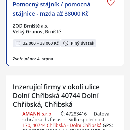
Pomocný stájník / pomocná
stájnice - mzda až 38000 Kč
ZOD Brniště a.s.
Velký Grunov, Brniště
32 000 – 38 000 Kč
Plný úvazek
Zveřejněno: 4. srpna
Inzerující firmy v okolí ulice
Dolní Chřibská 40744 Dolní
Chřibská, Chřibská
AMANN s.r.o.
— IČ: 47283416 — Datová
schránka: hzfusas — Sídlo společnosti:
170, 40744 Chřibská - Dolní Chřibská
GPS: