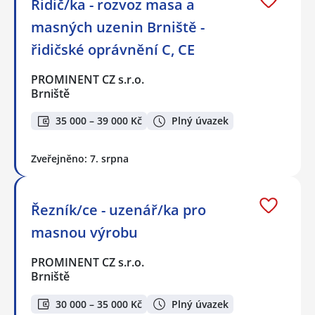
Řidič/ka - rozvoz masa a
masných uzenin Brniště -
řidičské oprávnění C, CE
PROMINENT CZ s.r.o.
Brniště
35 000 – 39 000 Kč
Plný úvazek
Zveřejněno: 7. srpna
Řezník/ce - uzenář/ka pro
masnou výrobu
PROMINENT CZ s.r.o.
Brniště
30 000 – 35 000 Kč
Plný úvazek