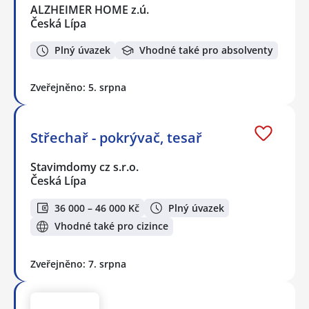
ALZHEIMER HOME z.ú.
Česká Lípa
Plný úvazek
Vhodné také pro absolventy
Zveřejněno: 5. srpna
Střechař - pokrývač, tesař
Stavimdomy cz s.r.o.
Česká Lípa
36 000 – 46 000 Kč
Plný úvazek
Vhodné také pro cizince
Zveřejněno: 7. srpna