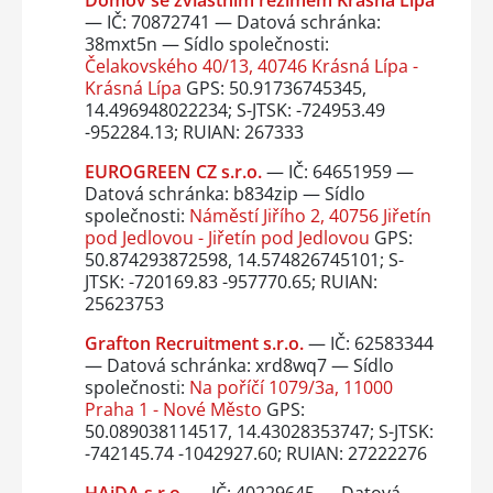
— IČ: 70872741 — Datová schránka:
38mxt5n — Sídlo společnosti:
Čelakovského 40/13, 40746 Krásná Lípa -
Krásná Lípa
GPS: 50.91736745345,
14.496948022234; S-JTSK: -724953.49
-952284.13; RUIAN: 267333
EUROGREEN CZ s.r.o.
— IČ: 64651959 —
Datová schránka: b834zip — Sídlo
společnosti:
Náměstí Jiřího 2, 40756 Jiřetín
pod Jedlovou - Jiřetín pod Jedlovou
GPS:
50.874293872598, 14.574826745101; S-
JTSK: -720169.83 -957770.65; RUIAN:
25623753
Grafton Recruitment s.r.o.
— IČ: 62583344
— Datová schránka: xrd8wq7 — Sídlo
společnosti:
Na poříčí 1079/3a, 11000
Praha 1 - Nové Město
GPS:
50.089038114517, 14.43028353747; S-JTSK:
-742145.74 -1042927.60; RUIAN: 27222276
HAiDA s.r.o.
— IČ: 40229645 — Datová