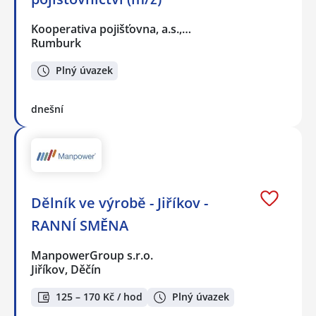
Kooperativa pojišťovna, a.s.,…
Rumburk
Plný úvazek
dnešní
Dělník ve výrobě - Jiříkov -
RANNÍ SMĚNA
ManpowerGroup s.r.o.
Jiříkov, Děčín
125 – 170 Kč / hod
Plný úvazek