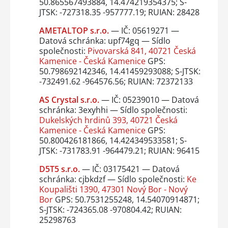
50.865567493884, 14.474219354375; S-
JTSK: -727318.35 -957777.19; RUIAN: 28428
AMETALTOP s.r.o.
— IČ: 05619271 —
Datová schránka: upf74gq — Sídlo
společnosti:
Pivovarská 841, 40721 Česká
Kamenice - Česká Kamenice
GPS:
50.798692142346, 14.41459293088; S-JTSK:
-732491.62 -964576.56; RUIAN: 72372133
AS Crystal s.r.o.
— IČ: 05239010 — Datová
schránka: 3exyhhi — Sídlo společnosti:
Dukelských hrdinů 393, 40721 Česká
Kamenice - Česká Kamenice
GPS:
50.800426181866, 14.424349533581; S-
JTSK: -731783.91 -964479.21; RUIAN: 96415
D5T5 s.r.o.
— IČ: 03175421 — Datová
schránka: cjbkdzf — Sídlo společnosti:
Ke
Koupališti 1390, 47301 Nový Bor - Nový
Bor
GPS: 50.7531255248, 14.54070914871;
S-JTSK: -724365.08 -970804.42; RUIAN:
25298763