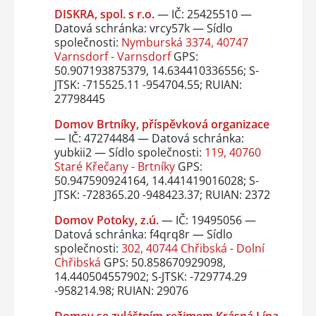
DISKRA, spol. s r.o.
— IČ: 25425510 —
Datová schránka: vrcy57k — Sídlo
společnosti:
Nymburská 3374, 40747
Varnsdorf - Varnsdorf
GPS:
50.907193875379, 14.634410336556; S-
JTSK: -715525.11 -954704.55; RUIAN:
27798445
Domov Brtníky, příspěvková organizace
— IČ: 47274484 — Datová schránka:
yubkii2 — Sídlo společnosti:
119, 40760
Staré Křečany - Brtníky
GPS:
50.947590924164, 14.441419016028; S-
JTSK: -728365.20 -948423.37; RUIAN: 2372
Domov Potoky, z.ú.
— IČ: 19495056 —
Datová schránka: f4qrq8r — Sídlo
společnosti:
302, 40744 Chřibská - Dolní
Chřibská
GPS: 50.858670929098,
14.440504557902; S-JTSK: -729774.29
-958214.98; RUIAN: 29076
Domov se zvláštním režimem Krásná Lípa