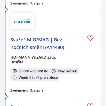
Zveřejněno: 7. srpna
Svářeč MIG/MAG | Bez
nočních směn! (A14480)
HOFMANN WIZARD s.r.o.
Brniště
50 000 – 60 000 Kč
Plný úvazek
Vhodné také pro cizince
Zveřejněno: 3. srpna