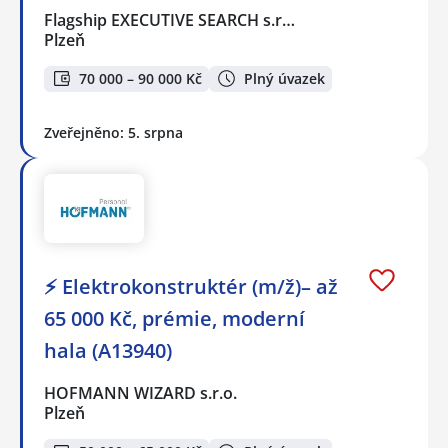
Flagship EXECUTIVE SEARCH s.r…
Plzeň
70 000 – 90 000 Kč
Plný úvazek
Zveřejněno: 5. srpna
⚡ Elektrokonstruktér (m/ž)– až
65 000 Kč, prémie, moderní
hala (A13940)
HOFMANN WIZARD s.r.o.
Plzeň