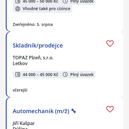
45 000 – 50 000 Kč
Plný úvazek
Vhodné také pro cizince
Zveřejněno: 5. srpna
Skladník/prodejce
TOPAZ Plzeň, s.r.o.
Letkov
44 000 – 45 000 Kč
Plný úvazek
včerejší
Automechanik (m/ž) 🔧
Jiří Kašpar