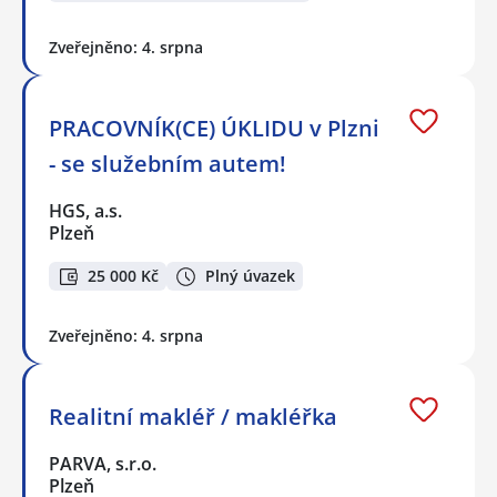
Zveřejněno: 4. srpna
PRACOVNÍK(CE) ÚKLIDU v Plzni
- se služebním autem!
HGS, a.s.
Plzeň
25 000 Kč
Plný úvazek
Zveřejněno: 4. srpna
Realitní makléř / makléřka
PARVA, s.r.o.
Plzeň