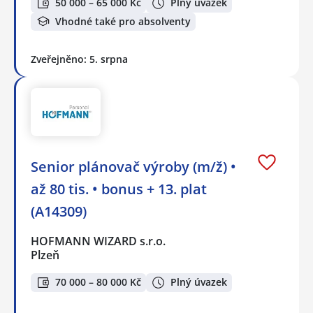
50 000 – 65 000 Kč
Plný úvazek
Vhodné také pro absolventy
Zveřejněno: 5. srpna
Senior plánovač výroby (m/ž) •
až 80 tis. • bonus + 13. plat
(A14309)
HOFMANN WIZARD s.r.o.
Plzeň
70 000 – 80 000 Kč
Plný úvazek