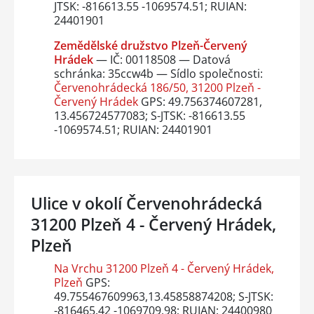
JTSK: -816613.55 -1069574.51; RUIAN:
24401901
Zemědělské družstvo Plzeň-Červený
Hrádek
— IČ: 00118508 — Datová
schránka: 35ccw4b — Sídlo společnosti:
Červenohrádecká 186/50, 31200 Plzeň -
Červený Hrádek
GPS: 49.756374607281,
13.456724577083; S-JTSK: -816613.55
-1069574.51; RUIAN: 24401901
Ulice v okolí Červenohrádecká
31200 Plzeň 4 - Červený Hrádek,
Plzeň
Na Vrchu 31200 Plzeň 4 - Červený Hrádek,
Plzeň
GPS:
49.755467609963,13.45858874208; S-JTSK:
-816465.42 -1069709.98; RUIAN: 24400980