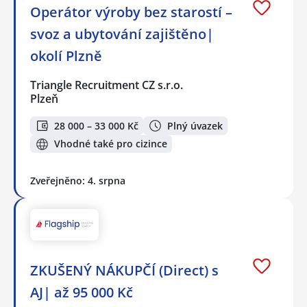
Operátor výroby bez starostí –
svoz a ubytování zajištěno|
okolí Plzně
Triangle Recruitment CZ s.r.o.
Plzeň
28 000 – 33 000 Kč
Plný úvazek
Vhodné také pro cizince
Zveřejněno: 4. srpna
ZKUŠENÝ NÁKUPČÍ (Direct) s
AJ| až 95 000 Kč