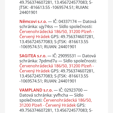
49.756374607281, 13.456724577083; S-
JTSK: -816613.55 -1069574.51; RUIAN:
24401901
Němcovi s.r.o.
— IČ: 04337174 — Datová
schránka: ujy74ss — Sídlo společnosti:
Červenohrádecká 186/50, 31200 Plzeň -
Červený Hrádek
GPS: 49.756374607281,
13.456724577083; S-JTSK: -816613.55
-1069574.51; RUIAN: 24401901
SAGITEA s.r.o.
— IČ: 29095531 — Datová
schránka: 7pdmd7u — Sídlo společnosti:
Červenohrádecká 186/50, 31200 Plzeň -
Červený Hrádek
GPS: 49.756374607281,
13.456724577083; S-JTSK: -816613.55
-1069574.51; RUIAN: 24401901
VAMPLAND s.r.o.
— IČ: 02923700 —
Datová schránka: yvfhcha — Sídlo
společnosti:
Červenohrádecká 186/50,
31200 Plzeň - Červený Hrádek
GPS:
49.756374607281, 13.456724577083; S-