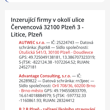
Inzerující firmy v okolí ulice
Červencová 32100 Plzeň 3 -
Litice, Plzeň
AUTWEC s.r.o.
— IČ: 25224743 — Datová
schránka: jfsptk8 — Sídlo společnosti:
Útušická 541/3, 30100 Plzeň - Doudlevce
GPS: 49.725049138181, 13.386707323319;
S-JTSK: -822124.38 -1072264.52; RUIAN:
24527181
Advantage Consulting, s.r.o.
— IČ:
26289822 — Datová schránka: rn3jeec —
Sídlo společnosti:
Orlí 708/36, 60200 Brno
- Brno-město
GPS: 49.194550833709,
16.614018884979; S-JTSK: -597732.33
-1160861.93; RUIAN: 28324412
B 2 B Plzeň - zařízení školního stravování,