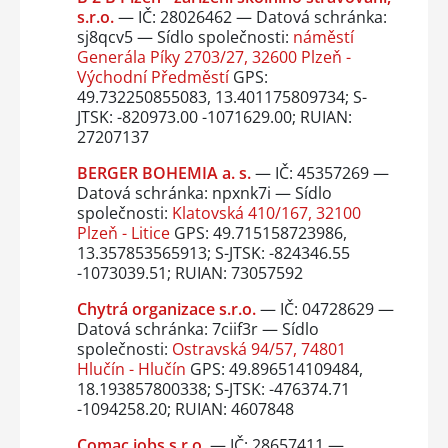
s.r.o.
— IČ: 28026462 — Datová schránka:
sj8qcv5 — Sídlo společnosti:
náměstí
Generála Píky 2703/27, 32600 Plzeň -
Východní Předměstí
GPS:
49.732250855083, 13.401175809734; S-
JTSK: -820973.00 -1071629.00; RUIAN:
27207137
BERGER BOHEMIA a. s.
— IČ: 45357269 —
Datová schránka: npxnk7i — Sídlo
společnosti:
Klatovská 410/167, 32100
Plzeň - Litice
GPS: 49.715158723986,
13.357853565913; S-JTSK: -824346.55
-1073039.51; RUIAN: 73057592
Chytrá organizace s.r.o.
— IČ: 04728629 —
Datová schránka: 7ciif3r — Sídlo
společnosti:
Ostravská 94/57, 74801
Hlučín - Hlučín
GPS: 49.896514109484,
18.193857800338; S-JTSK: -476374.71
-1094258.20; RUIAN: 4607848
Comac jobs s.r.o.
— IČ: 28657411 —