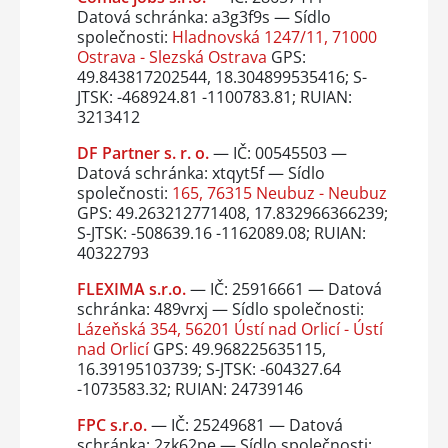
Datová schránka: a3g3f9s — Sídlo
společnosti:
Hladnovská 1247/11, 71000
Ostrava - Slezská Ostrava
GPS:
49.843817202544, 18.304899535416; S-
JTSK: -468924.81 -1100783.81; RUIAN:
3213412
DF Partner s. r. o.
— IČ: 00545503 —
Datová schránka: xtqyt5f — Sídlo
společnosti:
165, 76315 Neubuz - Neubuz
GPS: 49.263212771408, 17.832966366239;
S-JTSK: -508639.16 -1162089.08; RUIAN:
40322793
FLEXIMA s.r.o.
— IČ: 25916661 — Datová
schránka: 489vrxj — Sídlo společnosti:
Lázeňská 354, 56201 Ústí nad Orlicí - Ústí
nad Orlicí
GPS: 49.968225635115,
16.39195103739; S-JTSK: -604327.64
-1073583.32; RUIAN: 24739146
FPC s.r.o.
— IČ: 25249681 — Datová
schránka: 2zk62pe — Sídlo společnosti: