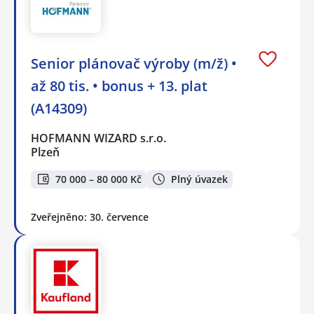
Senior plánovač výroby (m/ž) •
až 80 tis. • bonus + 13. plat
(A14309)
HOFMANN WIZARD s.r.o.
Plzeň
70 000 – 80 000 Kč
Plný úvazek
Zveřejněno: 30. července