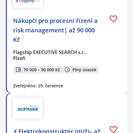
Nákupčí pro procesní řízení a
risk management| až 90 000
Kč
Flagship EXECUTIVE SEARCH s.r…
Plzeň
70 000 – 90 000 Kč
Plný úvazek
Zveřejněno: 29. července
⚡ Elektrokonstruktér (m/ž)– až