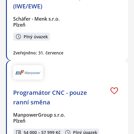
(IWE/EWE)
Schäfer - Menk s.r.o.
Plzeň
Plný úvazek
Zveřejněno: 31. července
Programátor CNC - pouze
ranní směna
ManpowerGroup s.r.o.
Plzeň
54 000 – 57 999 Kč
Plný úvazek