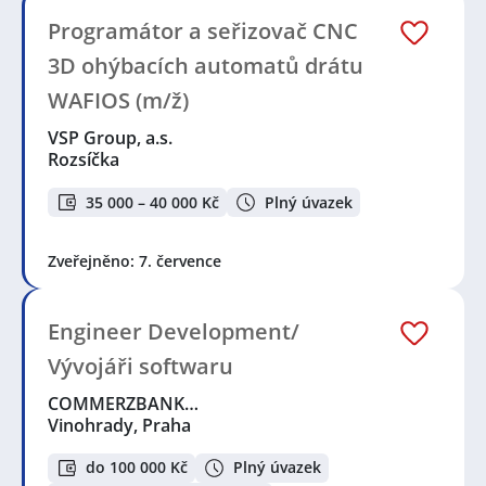
Programátor a seřizovač CNC
3D ohýbacích automatů drátu
WAFIOS (m/ž)
VSP Group, a.s.
Rozsíčka
35 000 – 40 000 Kč
Plný úvazek
Zveřejněno: 7. července
Engineer Development/
Vývojáři softwaru
COMMERZBANK…
Vinohrady, Praha
do 100 000 Kč
Plný úvazek