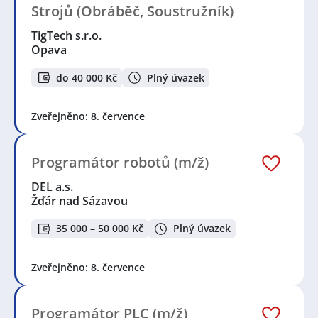
Strojů (Obráběč, Soustružník)
TigTech s.r.o.
Opava
do 40 000 Kč
Plný úvazek
Zveřejněno: 8. července
Programátor robotů (m/ž)
DEL a.s.
Žďár nad Sázavou
35 000 – 50 000 Kč
Plný úvazek
Zveřejněno: 8. července
Programátor PLC (m/ž)