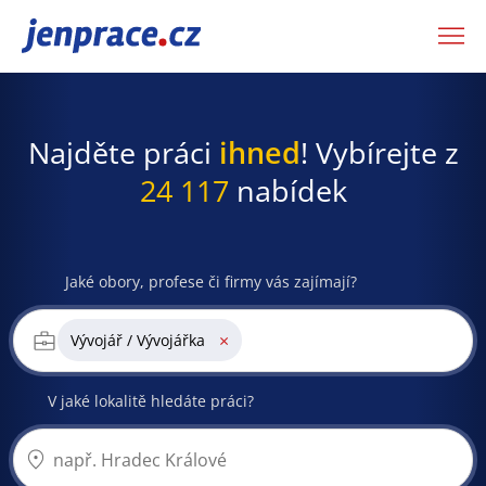
JenPráce.cz
Najděte práci
ihned
! Vybírejte z
24 117
nabídek
Jaké obory, profese či firmy vás zajímají?
×
Vývojář / Vývojářka
V jaké lokalitě hledáte práci?