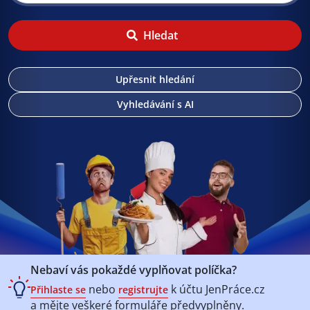
Hledat
Upřesnit hledání
Vyhledávání s AI
Nebaví vás pokaždé vyplňovat políčka?
nebo
k účtu
JenPráce.cz
Přihlaste se
registrujte
a mějte veškeré
formuláře předvyplněny.