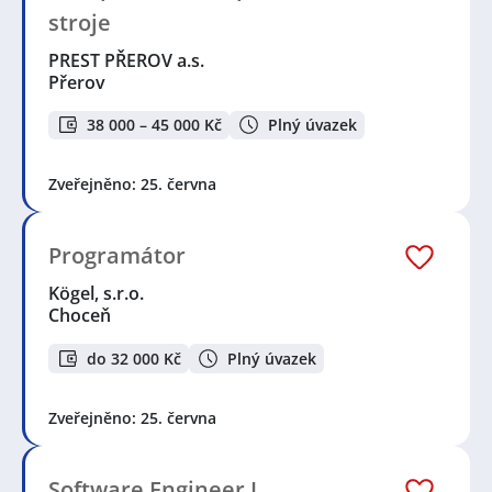
stroje
PREST PŘEROV a.s.
Přerov
38 000 – 45 000 Kč
Plný úvazek
Zveřejněno: 25. června
Programátor
Kögel, s.r.o.
Choceň
do 32 000 Kč
Plný úvazek
Zveřejněno: 25. června
Software Engineer I