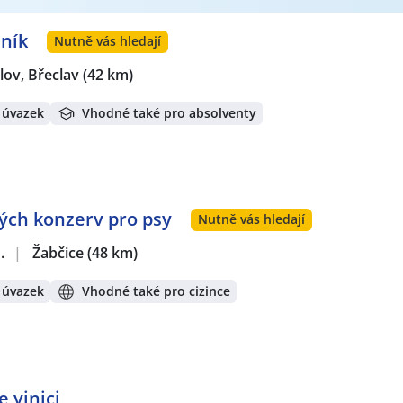
dník
Nutně vás hledají
lov, Břeclav
(42 km)
 úvazek
Vhodné také pro absolventy
ých konzerv pro psy
Nutně vás hledají
.
|
Žabčice
(48 km)
 úvazek
Vhodné také pro cizince
e vinici