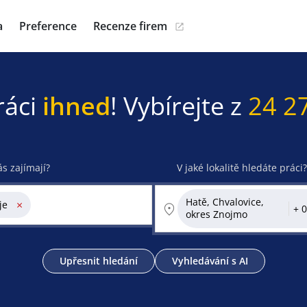
a
Preference
Recenze firem
ráci
ihned
! Vybírejte z
24 2
ás zajímají?
V jaké lokalitě hledáte práci?
Hatě, Chvalovice,
×
je
okres Znojmo
Upřesnit hledání
Vyhledávání s AI