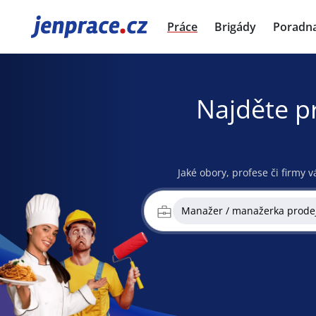
JenPráce.cz
Práce
Brigády
Poradn
Najděte p
Jaké obory, profese či firmy v
Manažer / manažerka prode