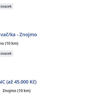
 úvazek
vač/ka - Znojmo
mo
(10 km)
 úvazek
C (až 45.000 Kč)
Znojmo
(10 km)