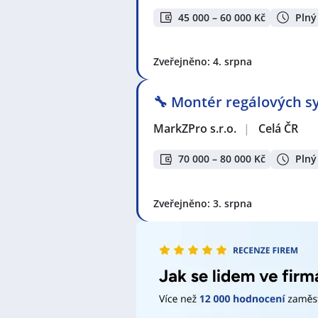
45 000 – 60 000 Kč
Plný
Zveřejněno: 4. srpna
🔧 Montér regálových sy
MarkZPro s.r.o.
|
Celá ČR
70 000 – 80 000 Kč
Plný
Zveřejněno: 3. srpna