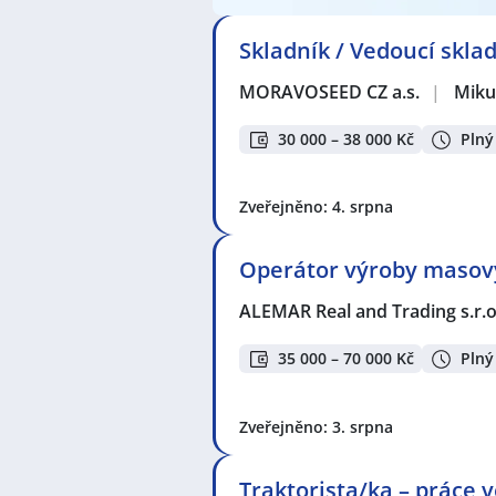
Skladník / Vedoucí skla
MORAVOSEED CZ a.s.
|
Miku
30 000 – 38 000 Kč
Plný
Zveřejněno: 4. srpna
Operátor výroby masov
ALEMAR Real and Trading s.r.o
35 000 – 70 000 Kč
Plný
Zveřejněno: 3. srpna
Traktorista/ka – práce v