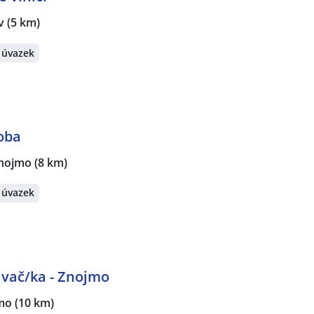
v
(5 km)
 úvazek
oba
Znojmo
(8 km)
 úvazek
vač/ka - Znojmo
mo
(10 km)