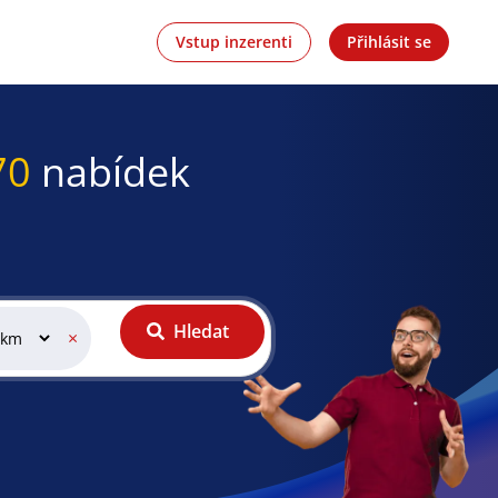
Vstup inzerenti
Přihlásit se
70
nabídek
Hledat
×