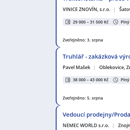
VINICE ZNOVÍN, s.r.o.
|
Šato
29 000 – 31 500 Kč
Plný
Zveřejněno: 3. srpna
Truhlář - zakázková výr
Pavel Mašek
|
Oblekovice, 
38 000 – 43 000 Kč
Plný
Zveřejněno: 5. srpna
Vedoucí prodejny/Proda
NEMEC WORLD s.r.o.
|
Znoj