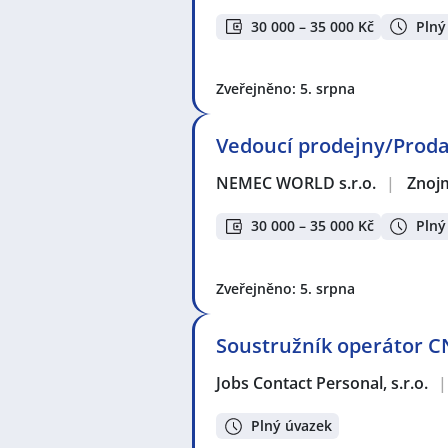
30 000 – 35 000 Kč
Plný
Zveřejněno: 5. srpna
Vedoucí prodejny/Proda
NEMEC WORLD s.r.o.
|
Znoj
30 000 – 35 000 Kč
Plný
Zveřejněno: 5. srpna
Soustružník operátor CN
Jobs Contact Personal, s.r.o.
|
Plný úvazek