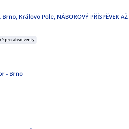
rátech:
Modřice
,
Šlapanice, okres Brno-venkov
,
Blansko
,
Pohořelice
,
Prostějov
 Brno, Královo Pole, NÁBOROVÝ PŘÍSPĚVEK AŽ 
ké pro absolventy
r - Brno