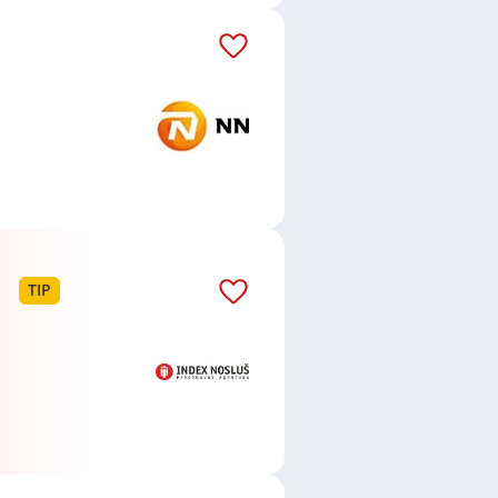
ie, výzkum a vývoj, ale také
azečů a město si dlouhodobě
átů
práce
i
brigády
. Najdete zde
ně velmi podstatné obsadit
ř / kuchařka
,
řidič / řidička
,
dělník
žadované obory patří
Průmyslová
 realitní služby
a nebo také práce
ráci i ve výše uvedených
ezení požadovaného zaměstnání.
TIP
ň
,
Praha
,
Nové Město, Praha
,
něte preferované lokality, je velká
a poradenství klientům ve věcech
kazníkům s otevíráním a správou
vních produktů. Jejich hlavním
 jim umožní dosáhnout jejich