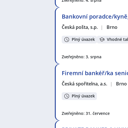
Seznam lokalit v zobrazených inze
Zveřejněno: 4. srpna
Celá ČR
,
Brno-město, Brno
,
Brno
,
Boskovice
,
Mikulov, okres Břeclav
Bankovní poradce/kyně,
Česká pošta, s.p.
|
Brno
Plný úvazek
Vhodné ta
Zveřejněno: 3. srpna
Firemní bankéř/ka senio
Česká spořitelna, a.s.
|
Brno
Plný úvazek
Zveřejněno: 31. července