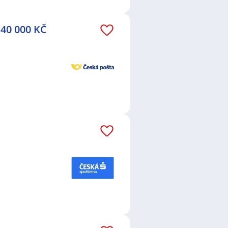
, okres Brno-venkov
,
Vyškov
,
40 000 KČ