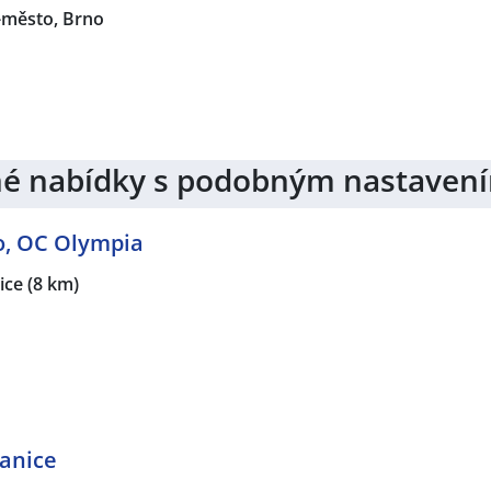
-město, Brno
jiné nabídky s podobným nastaven
o, OC Olympia
ice
(8 km)
panice