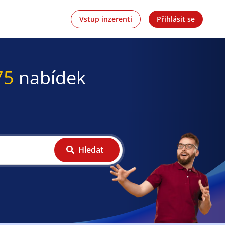
Vstup inzerenti
Přihlásit se
75
nabídek
Hledat