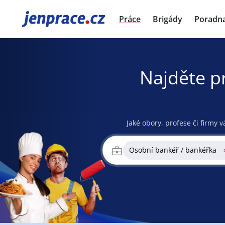
JenPráce.cz
Práce
Brigády
Poradn
Najděte p
Jaké obory, profese či firmy v
Osobní bankéř / bankéřka