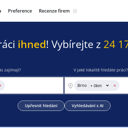
a
Preference
Recenze firem
ráci
ihned
! Vybírejte z
24 1
ás zajímají?
V jaké lokalitě hledáte práci?
×
×
Brno
Upřesnit hledání
Vyhledávání s AI