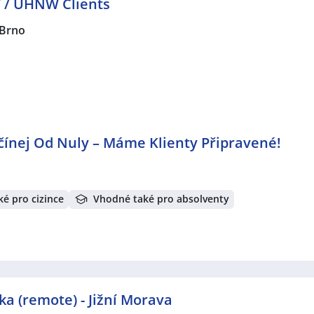
 / UHNW Clients
Brno
čínej Od Nuly – Máme Klienty Připravené!
é pro cizince
Vhodné také pro absolventy
tka (remote) - Jižní Morava