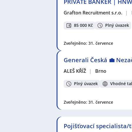
PRIVATE BANKER | HNW
Grafton Recruitment s.r.o.
|
85 000 Kč
Plný úvazek
Zveřejněno: 31. července
Generali Česká 💼 Neza
ALEŠ KŘÍŽ
|
Brno
Plný úvazek
Vhodné tak
Zveřejněno: 31. července
Pojišťovací specialista/