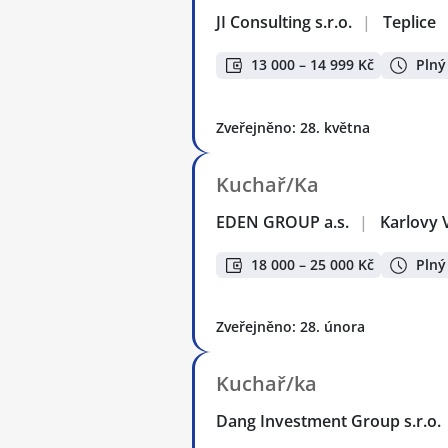
JI Consulting s.r.o.
|
Teplice
13 000 – 14 999 Kč
Plný
Zveřejněno: 28. května
Kuchař/Ka
EDEN GROUP a.s.
|
Karlovy 
18 000 – 25 000 Kč
Plný
Zveřejněno: 28. února
Kuchař/ka
Dang Investment Group s.r.o.