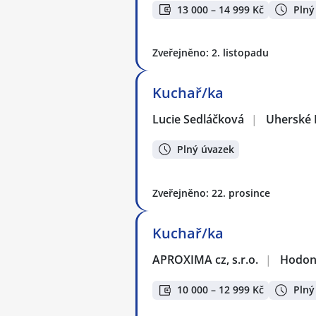
13 000 – 14 999 Kč
Plný
Zveřejněno: 2. listopadu
Kuchař/ka
Lucie Sedláčková
|
Uherské 
Plný úvazek
Zveřejněno: 22. prosince
Kuchař/ka
APROXIMA cz, s.r.o.
|
Hodon
10 000 – 12 999 Kč
Plný