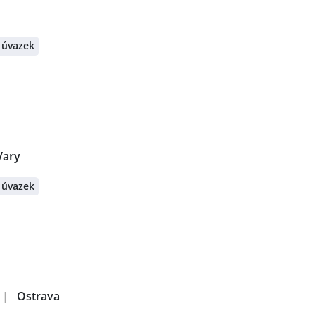
 úvazek
Vary
 úvazek
|
Ostrava