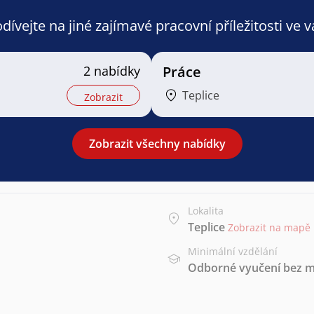
ívejte na jiné zajímavé pracovní příležitosti ve 
2 nabídky
Práce
Teplice
Zobrazit
Zobrazit všechny nabídky
Lokalita
Teplice
Zobrazit na mapě
Minimální vzdělání
Odborné vyučení bez m