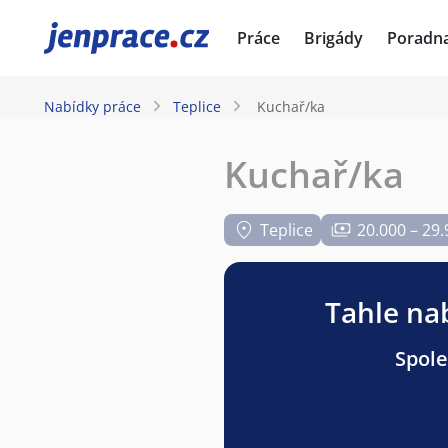
JenPráce.cz
Práce
Brigády
Poradn
Nabídky práce
Teplice
Kuchař/ka
Kuchař/ka
Teplice
20.000 – 29.
Tahle nab
Spole