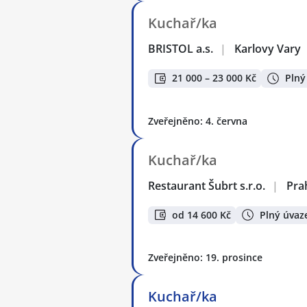
Kuchař/ka
BRISTOL a.s.
|
Karlovy Vary
21 000 – 23 000 Kč
Plný
Zveřejněno: 4. června
Kuchař/ka
Restaurant Šubrt s.r.o.
|
Pra
od 14 600 Kč
Plný úvaz
Zveřejněno: 19. prosince
Kuchař/ka