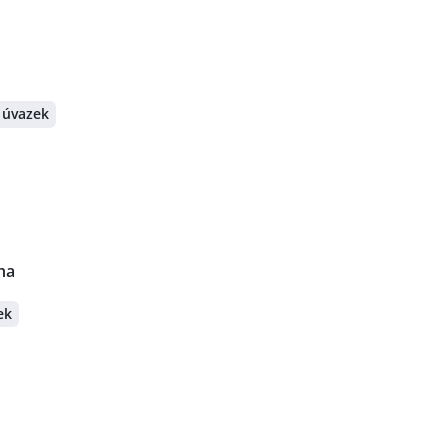
 úvazek
ha
ek