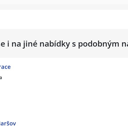
se i na jiné nabídky s podobným 
race
a
Maršov