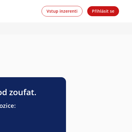
Vstup inzerenti
Přihlásit se
od zoufat.
ozice: