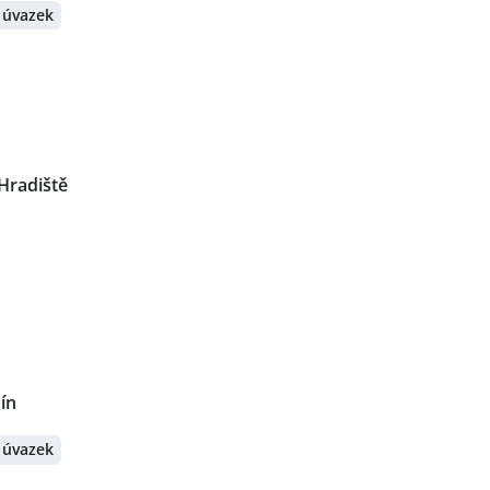
 úvazek
Hradiště
ín
 úvazek