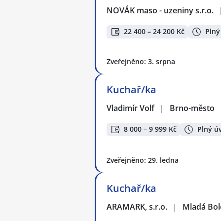
NOVÁK maso - uzeniny s.r.o.
22 400 – 24 200 Kč
Plný
Zveřejněno: 3. srpna
Kuchař/ka
Vladimír Volf
|
Brno-město
8 000 – 9 999 Kč
Plný ú
Zveřejněno: 29. ledna
Kuchař/ka
ARAMARK, s.r.o.
|
Mladá Bol