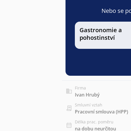
Nebo se pod
Gastronomie a
pohostinství
Firma
Ivan Hrubý
Smluvní vztah
Pracovní smlouva (HPP)
Délka prac. poměru
na dobu neurčitou