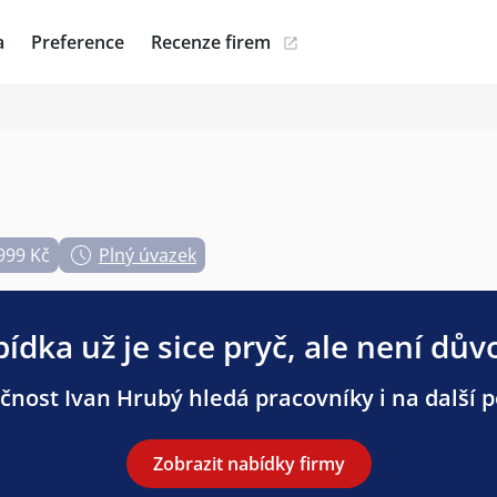
a
Preference
Recenze firem
999 Kč
Plný úvazek
ídka už je sice pryč, ale není dův
čnost Ivan Hrubý hledá pracovníky i na další p
Zobrazit nabídky firmy