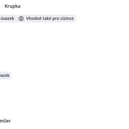
|
Krupka
 úvazek
Vhodné také pro cizince
vazek
eslav