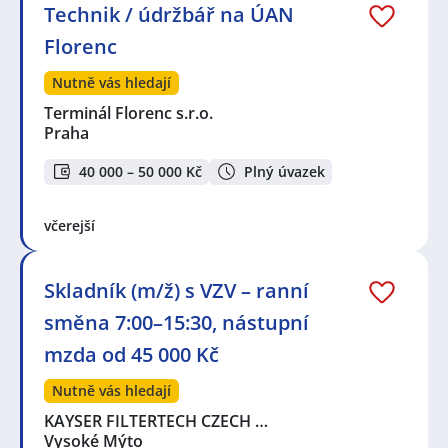
Technik / údržbář na ÚAN
Florenc
Nutně vás hledají
Terminál Florenc s.r.o.
Praha
40 000 – 50 000 Kč
Plný úvazek
včerejší
Skladník (m/ž) s VZV – ranní
směna 7:00–15:30, nástupní
mzda od 45 000 Kč
Nutně vás hledají
KAYSER FILTERTECH CZECH …
Vysoké Mýto