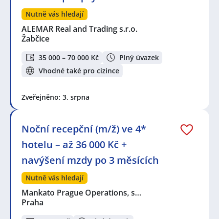
Nutně vás hledají
ALEMAR Real and Trading s.r.o.
Žabčice
35 000 – 70 000 Kč
Plný úvazek
Vhodné také pro cizince
Zveřejněno: 3. srpna
Noční recepční (m/ž) ve 4*
hotelu – až 36 000 Kč +
navýšení mzdy po 3 měsících
Nutně vás hledají
Mankato Prague Operations, s…
Praha