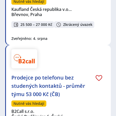
Nutně vás hledají
Kaufland Česká republika v.o…
Břevnov, Praha
25 500 – 27 000 Kč
Zkrácený úvazek
Zveřejněno: 4. srpna
Prodejce po telefonu bez
studených kontaktů - průměr
týmu 53 000 Kč (ČB)
Nutně vás hledají
B2Call s.r.o.