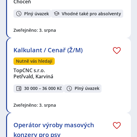
Choceň
Plný úvazek
Vhodné také pro absolventy
Zveřejněno: 3. srpna
Kalkulant / Cenař (Ž/M)
Nutně vás hledají
TopCNC s.r.o.
Petřvald, Karviná
30 000 – 36 000 Kč
Plný úvazek
Zveřejněno: 3. srpna
Operátor výroby masových
konzerv pro psy