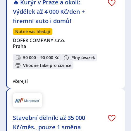
🔥 Kurýr v Praze a okolí:
Výdělek až 4 000 Kč/den +
firemní auto i domů!
Nutně vás hledají
DOFEK COMPANY s.r.o.
Praha
50 000 – 90 000 Kč
Plný úvazek
Vhodné také pro cizince
včerejší
Stavební dělník: až 35 000
Kč/měs., pouze 1 směna