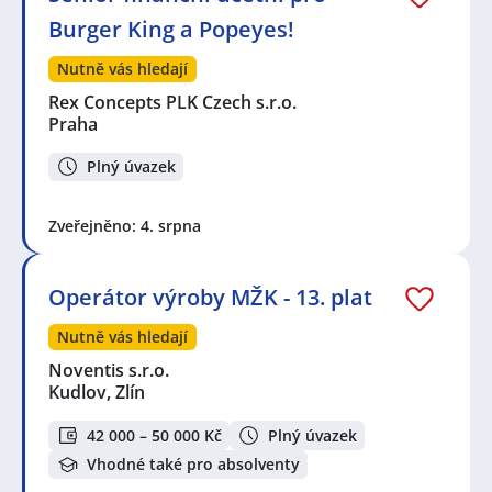
Burger King a Popeyes!
Nutně vás hledají
Rex Concepts PLK Czech s.r.o.
Praha
Plný úvazek
Zveřejněno: 4. srpna
Operátor výroby MŽK - 13. plat
Nutně vás hledají
Noventis s.r.o.
Kudlov, Zlín
42 000 – 50 000 Kč
Plný úvazek
Vhodné také pro absolventy