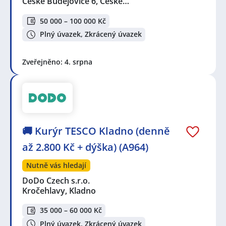
České Budějovice 6, České…
50 000 – 100 000 Kč
Plný úvazek, Zkrácený úvazek
Zveřejněno: 4. srpna
🚚 Kurýr TESCO Kladno (denně
až 2.800 Kč + dýška) (A964)
Nutně vás hledají
DoDo Czech s.r.o.
Kročehlavy, Kladno
35 000 – 60 000 Kč
Plný úvazek, Zkrácený úvazek