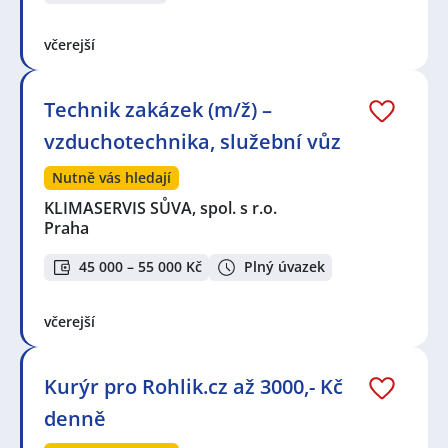
včerejší
Technik zakázek (m/ž) –
vzduchotechnika, služební vůz
Nutně vás hledají
KLIMASERVIS SŮVA, spol. s r.o.
Praha
45 000 – 55 000 Kč
Plný úvazek
včerejší
Kurýr pro Rohlik.cz až 3000,- Kč
denně