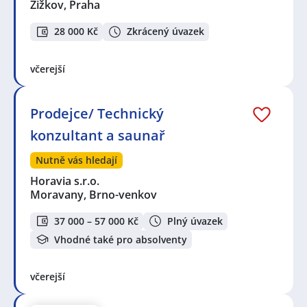
Žižkov, Praha
28 000 Kč
Zkrácený úvazek
včerejší
Prodejce/ Technický
konzultant a saunař
Nutně vás hledají
Horavia s.r.o.
Moravany, Brno-venkov
37 000 – 57 000 Kč
Plný úvazek
Vhodné také pro absolventy
včerejší