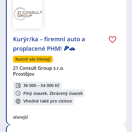
Kurýr/ka – firemní auto a
proplacené PHM! 🍕🚗
Nutně vás hledají
21 Consult Group s.r.o.
Prostějov
36 000 – 54 000 Kč
Plný úvazek, Zkrácený úvazek
Vhodné také pro cizince
včerejší