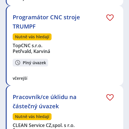
Programátor CNC stroje
TRUMPF
Nutně vás hledají
TopCNC s.r.o.
Petřvald, Karviná
Plný úvazek
včerejší
Pracovník/ce úklidu na
částečný úvazek
Nutně vás hledají
CLEAN Service CZ,spol. s r.o.