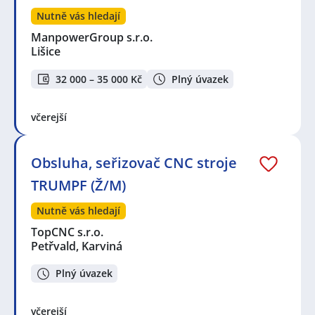
Nutně vás hledají
ManpowerGroup s.r.o.
Lišice
32 000 – 35 000 Kč
Plný úvazek
včerejší
Obsluha, seřizovač CNC stroje
TRUMPF (Ž/M)
Nutně vás hledají
TopCNC s.r.o.
Petřvald, Karviná
Plný úvazek
včerejší