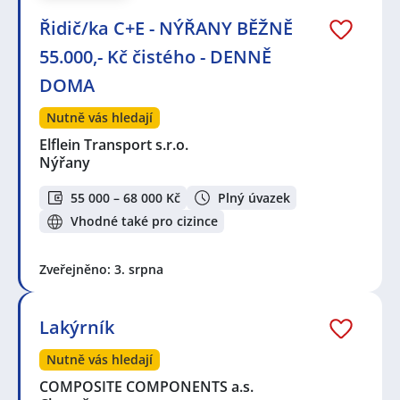
Řidič/ka C+E - NÝŘANY BĚŽNĚ
55.000,- Kč čistého - DENNĚ
DOMA
Nutně vás hledají
Elflein Transport s.r.o.
Nýřany
55 000 – 68 000 Kč
Plný úvazek
Vhodné také pro cizince
Zveřejněno: 3. srpna
Lakýrník
Nutně vás hledají
COMPOSITE COMPONENTS a.s.