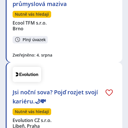
průmyslová maziva
Nutně vás hledají
Ecool TFM s.r.o.
Brno
Plný úvazek
Zveřejněno: 4. srpna
Jsi noční sova? Pojď rozjet svojí
kariéru.🌙💸
Nutně vás hledají
Evolution CZ s.r.o.
Libeň, Praha