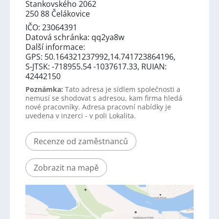
Stankovského 2062
250 88 Čelákovice
IČO: 23064391
Datová schránka: qq2ya8w
Další informace:
GPS: 50.164321237992,14.741723864196,
S-JTSK: -718955.54 -1037617.33, RUIAN:
42442150
Poznámka:
Tato adresa je sídlem společnosti a
nemusí se shodovat s adresou, kam firma hledá
nové pracovníky. Adresa pracovní nabídky je
uvedena v inzerci - v poli Lokalita.
Recenze od zaměstnanců
Zobrazit na mapě