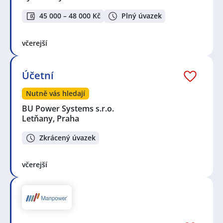
45 000 – 48 000 Kč
Plný úvazek
včerejší
Účetní
Nutně vás hledají
BU Power Systems s.r.o.
Letňany, Praha
Zkrácený úvazek
včerejší