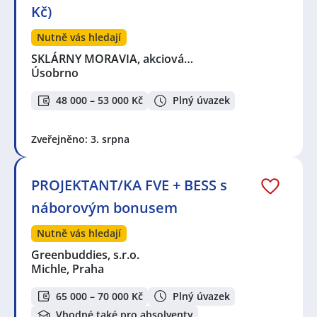
Kč)
Nutně vás hledají
SKLÁRNY MORAVIA, akciová…
Úsobrno
48 000 – 53 000 Kč
Plný úvazek
Zveřejněno: 3. srpna
PROJEKTANT/KA FVE + BESS s
náborovým bonusem
Nutně vás hledají
Greenbuddies, s.r.o.
Michle, Praha
65 000 – 70 000 Kč
Plný úvazek
Vhodné také pro absolventy