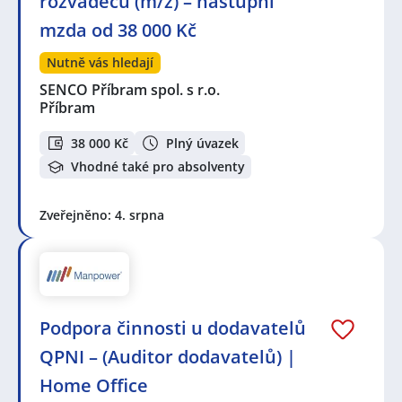
rozvaděčů (m/ž) – nástupní
mzda od 38 000 Kč
Nutně vás hledají
SENCO Příbram spol. s r.o.
Příbram
38 000 Kč
Plný úvazek
Vhodné také pro absolventy
Zveřejněno: 4. srpna
Podpora činnosti u dodavatelů
QPNI – (Auditor dodavatelů) |
Home Office