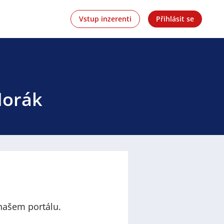
Vstup inzerenti
Přihlásit se
Horák
našem portálu.