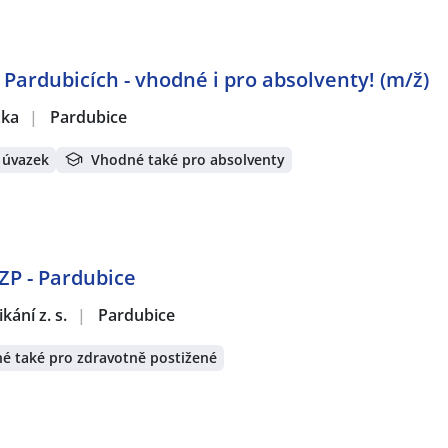
 Pardubicích - vhodné i pro absolventy! (m/ž)
žka
|
Pardubice
 úvazek
Vhodné také pro absolventy
OZP - Pardubice
ání z. s.
|
Pardubice
é také pro zdravotně postižené