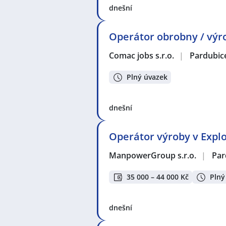
dnešní
Operátor obrobny / výro
Comac jobs s.r.o.
|
Pardubic
Plný úvazek
dnešní
Operátor výroby v Explo
ManpowerGroup s.r.o.
|
Par
35 000 – 44 000 Kč
Plný
dnešní