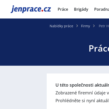
JenPráce.cz
Práce
Brigády
Poradn
Nabídky práce
Firmy
Petr H
Prác
U této společnosti aktuá
Zobrazené firemní údaje v
Prohlédněte si nyní aktuá