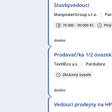
Stavbyvedoucí
ManpowerGroup s.r.o.
|
Par
70 000 – 90 000 Kč
Plný
dnešní
Prodavač/ka 1/2 úvazek
TextilEco a.s.
|
Pardubice
Zkrácený úvazek
dnešní
Vedoucí prodejny na HP