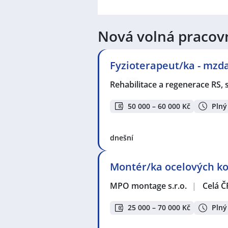
Nová volná pracov
Fyzioterapeut/ka - mzda
Rehabilitace a regenerace RS, s
50 000 – 60 000 Kč
Plný
dnešní
Montér/ka ocelových kon
MPO montage s.r.o.
|
Celá Č
25 000 – 70 000 Kč
Plný