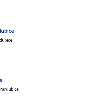
dubice
dubice
ce
Pardubice