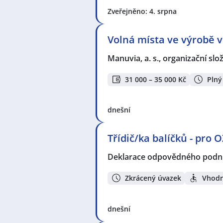
Zveřejněno: 4. srpna
Volná místa ve výrobě v
Manuvia, a. s., organizační slo
31 000 – 35 000 Kč
Plný
dnešní
Třídič/ka balíčků - pro 
Deklarace odpovědného podnik
Zkrácený úvazek
Vhodn
dnešní