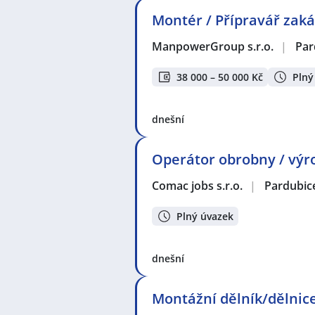
Montér / Přípravář zaká
ManpowerGroup s.r.o.
|
Par
38 000 – 50 000 Kč
Plný
dnešní
Operátor obrobny / výro
Comac jobs s.r.o.
|
Pardubic
Plný úvazek
dnešní
Montážní dělník/dělnice