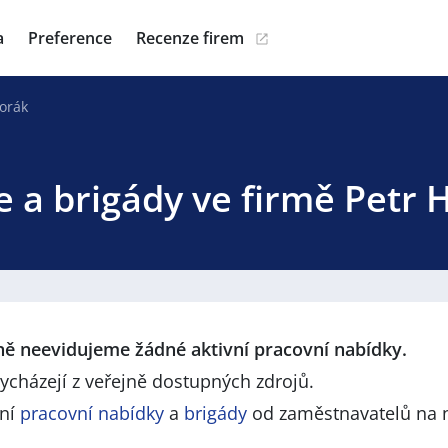
a
Preference
Recenze firem
orák
e a brigády ve firmě Petr 
lně neevidujeme žádné aktivní pracovní nabídky.
ycházejí z veřejně dostupných zdrojů.
lní
pracovní nabídky
a
brigády
od zaměstnavatelů na 