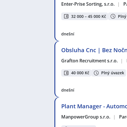
Enter-Prise Sorting, s.r.o.
|
P
32 000 – 45 000 Kč
Plný
dnešní
Obsluha Cnc | Bez Noč
Grafton Recruitment s.r.o.
|
40 000 Kč
Plný úvazek
dnešní
Plant Manager - Automo
ManpowerGroup s.r.o.
|
Par