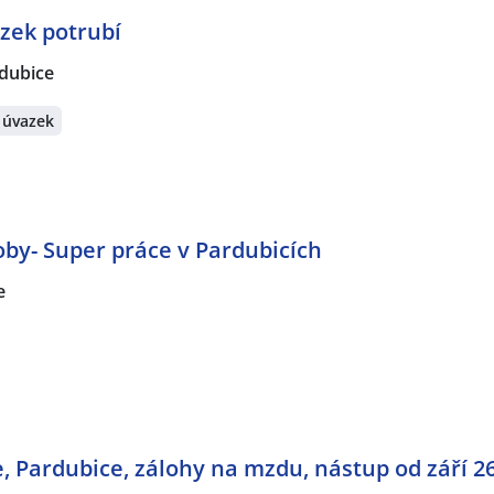
zek potrubí
dubice
 úvazek
by- Super práce v Pardubicích
e
, Pardubice, zálohy na mzdu, nástup od září 2