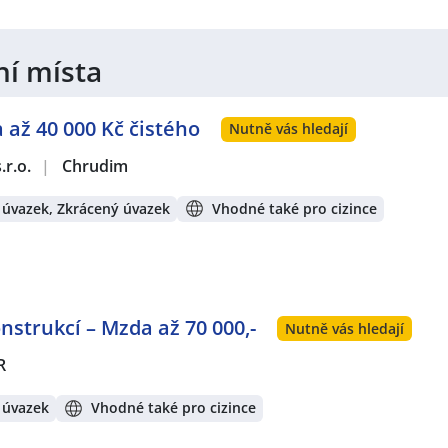
ní místa
 až 40 000 Kč čistého
Nutně vás hledají
.r.o.
|
Chrudim
 úvazek, Zkrácený úvazek
Vhodné také pro cizince
strukcí – Mzda až 70 000,-
Nutně vás hledají
R
 úvazek
Vhodné také pro cizince