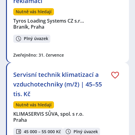
reklamací
Nutně vás hledají
Tyros Loading Systems CZ s.r…
Braník, Praha
Plný úvazek
Zveřejněno: 31. července
Servisní technik klimatizací a
vzduchotechniky (m/ž) | 45–55
tis. Kč
Nutně vás hledají
KLIMASERVIS SŮVA, spol. s r.o.
Praha
45 000 – 55 000 Kč
Plný úvazek