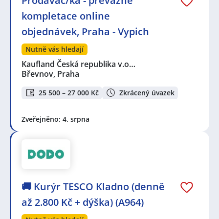
Prodavač/ka - převážně
kompletace online
objednávek, Praha - Vypich
Nutně vás hledají
Kaufland Česká republika v.o…
Břevnov, Praha
25 500 – 27 000 Kč
Zkrácený úvazek
Zveřejněno: 4. srpna
🚚 Kurýr TESCO Kladno (denně
až 2.800 Kč + dýška) (A964)