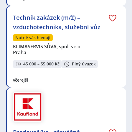
Technik zakázek (m/ž) –
vzduchotechnika, služební vůz
Nutně vás hledají
KLIMASERVIS SŮVA, spol. s r.o.
Praha
45 000 – 55 000 Kč
Plný úvazek
včerejší