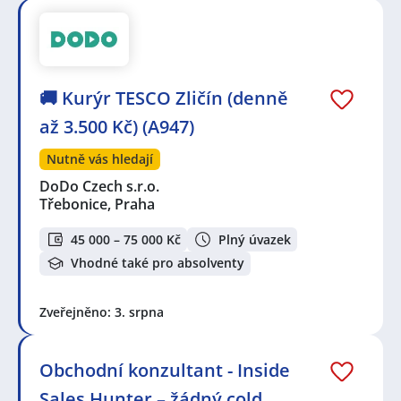
🚚 Kurýr TESCO Zličín (denně
až 3.500 Kč) (A947)
Nutně vás hledají
DoDo Czech s.r.o.
Třebonice, Praha
45 000 – 75 000 Kč
Plný úvazek
Vhodné také pro absolventy
Zveřejněno: 3. srpna
Obchodní konzultant - Inside
Sales Hunter – žádný cold