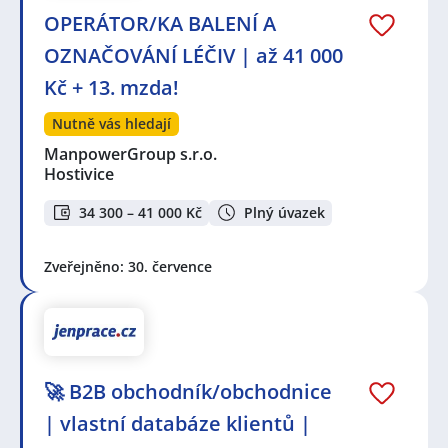
OPERÁTOR/KA BALENÍ A
OZNAČOVÁNÍ LÉČIV | až 41 000
Kč + 13. mzda!
Nutně vás hledají
ManpowerGroup s.r.o.
Hostivice
34 300 – 41 000 Kč
Plný úvazek
Zveřejněno: 30. července
🚀 B2B obchodník/obchodnice
| vlastní databáze klientů |