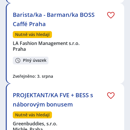
Barista/ka - Barman/ka BOSS
Caffé Praha
Nutně vás hledají
LA Fashion Management s.r.o.
Praha
Plný úvazek
Zveřejněno: 3. srpna
PROJEKTANT/KA FVE + BESS s
náborovým bonusem
Nutně vás hledají
Greenbuddies, s.r.o.
Michle, Praha