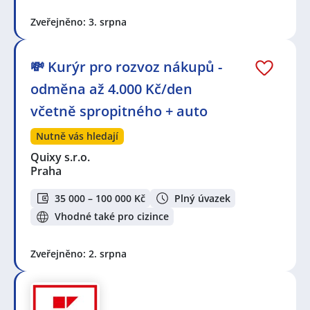
Zveřejněno: 3. srpna
💸 Kurýr pro rozvoz nákupů -
odměna až 4.000 Kč/den
včetně spropitného + auto
Nutně vás hledají
Quixy s.r.o.
Praha
35 000 – 100 000 Kč
Plný úvazek
Vhodné také pro cizince
Zveřejněno: 2. srpna