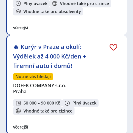
Plný úvazek
Vhodné také pro cizince
Vhodné také pro absolventy
včerejší
🔥 Kurýr v Praze a okolí:
Výdělek až 4 000 Kč/den +
firemní auto i domů!
Nutně vás hledají
DOFEK COMPANY s.r.o.
Praha
50 000 – 90 000 Kč
Plný úvazek
Vhodné také pro cizince
včerejší