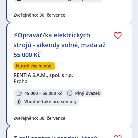
Zveřejněno: 30. července
⚡Opravář/ka elektrických
strojů - víkendy volné, mzda až
55 000 Kč
Nutně vás hledají
RENTIA S.A.M., spol. s r.o.
Praha
45 000 – 55 000 Kč
Plný úvazek
Vhodné také pro seniory
Zveřejněno: 30. července