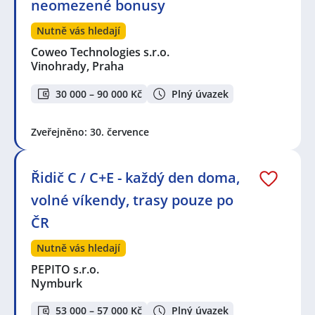
neomezené bonusy
Nutně vás hledají
Coweo Technologies s.r.o.
Vinohrady, Praha
30 000 – 90 000 Kč
Plný úvazek
Zveřejněno: 30. července
Řidič C / C+E - každý den doma,
volné víkendy, trasy pouze po
ČR
Nutně vás hledají
PEPITO s.r.o.
Nymburk
53 000 – 57 000 Kč
Plný úvazek