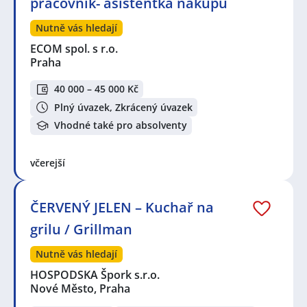
pracovník- asistentka nákupu
Nutně vás hledají
ECOM spol. s r.o.
Praha
40 000 – 45 000 Kč
Plný úvazek, Zkrácený úvazek
Vhodné také pro absolventy
včerejší
ČERVENÝ JELEN – Kuchař na
grilu / Grillman
Nutně vás hledají
HOSPODSKA Špork s.r.o.
Nové Město, Praha