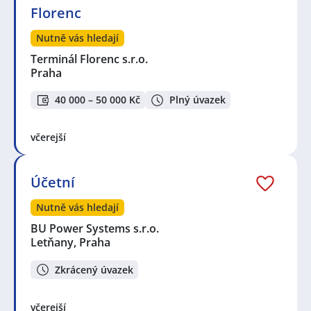
Florenc
Nutně vás hledají
Terminál Florenc s.r.o.
Praha
40 000 – 50 000 Kč
Plný úvazek
včerejší
Účetní
Nutně vás hledají
BU Power Systems s.r.o.
Letňany, Praha
Zkrácený úvazek
včerejší