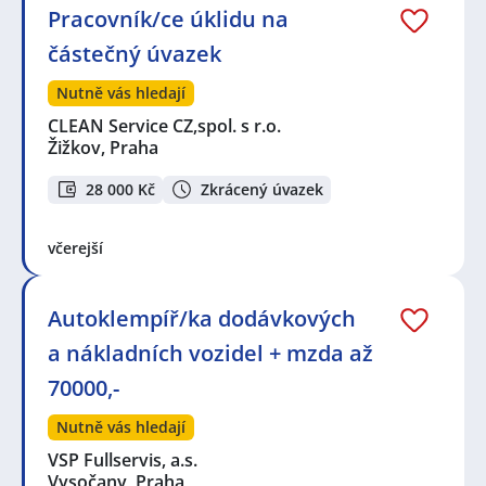
Pracovník/ce úklidu na
částečný úvazek
Nutně vás hledají
CLEAN Service CZ,spol. s r.o.
Žižkov, Praha
28 000 Kč
Zkrácený úvazek
včerejší
Autoklempíř/ka dodávkových
a nákladních vozidel + mzda až
70000,-
Nutně vás hledají
VSP Fullservis, a.s.
Vysočany, Praha