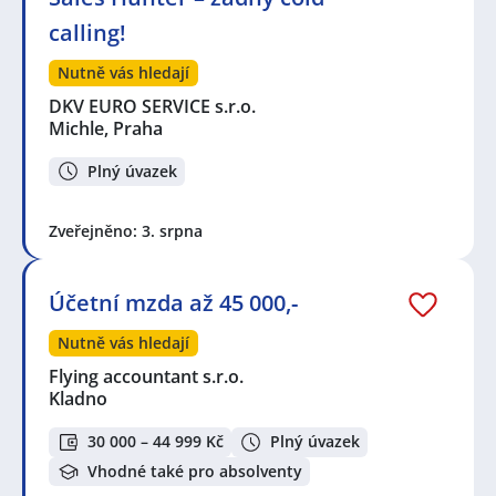
calling!
Nutně vás hledají
DKV EURO SERVICE s.r.o.
Michle, Praha
Plný úvazek
Zveřejněno: 3. srpna
Účetní mzda až 45 000,-
Nutně vás hledají
Flying accountant s.r.o.
Kladno
30 000 – 44 999 Kč
Plný úvazek
Vhodné také pro absolventy