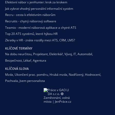
Efektivní nábor s jenHunter: krok za krokem
Jak vybrat vhodný personální informační systém
Recru - cesta k efektivním náborům
Recruitis - chytrý náborový software
Teamio - moderní náborová aplikace a chytré ATS
Top 20 ATS systémů, které hýbou HR
Zkratky v HR - znáte rozdíly mezi ATS, CRM, LMS?
KLÍČOVÉ TERMÍNY
Na dobu neurčitou
,
Projektant
,
Elektrikář
,
Vývoj
,
IT
,
Automobil
,
Bezpečnost
,
Lékař
,
Agentura
KLÍČOVÁ SLOVA
Mzda
,
Ukončení prac. poměru
,
Hrubá mzda
,
Nadřízený
,
Hodnocení
,
Pochvala
,
Jsem personalista