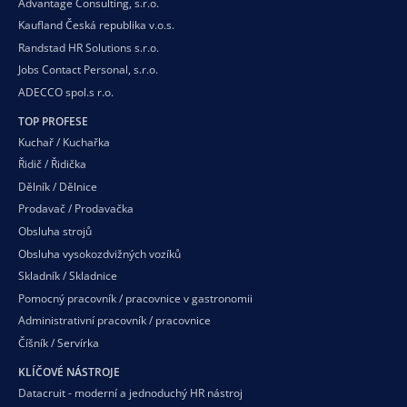
Advantage Consulting, s.r.o.
Kaufland Česká republika v.o.s.
Randstad HR Solutions s.r.o.
Jobs Contact Personal, s.r.o.
ADECCO spol.s r.o.
TOP PROFESE
Kuchař / Kuchařka
Řidič / Řidička
Dělník / Dělnice
Prodavač / Prodavačka
Obsluha strojů
Obsluha vysokozdvižných vozíků
Skladník / Skladnice
Pomocný pracovník / pracovnice v gastronomii
Administrativní pracovník / pracovnice
Číšník / Servírka
KLÍČOVÉ NÁSTROJE
Datacruit - moderní a jednoduchý HR nástroj