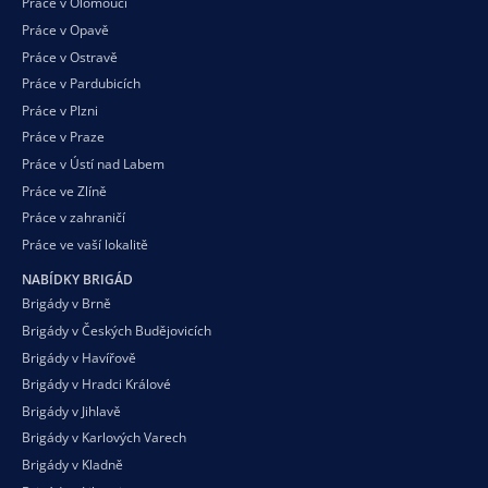
Práce v Olomouci
Práce v Opavě
Práce v Ostravě
Práce v Pardubicích
Práce v Plzni
Práce v Praze
Práce v Ústí nad Labem
Práce ve Zlíně
Práce v zahraničí
Práce ve vaší
lokalitě
NABÍDKY BRIGÁD
Brigády v Brně
Brigády v Českých Budějovicích
Brigády v Havířově
Brigády v Hradci Králové
Brigády v Jihlavě
Brigády v Karlových Varech
Brigády v Kladně