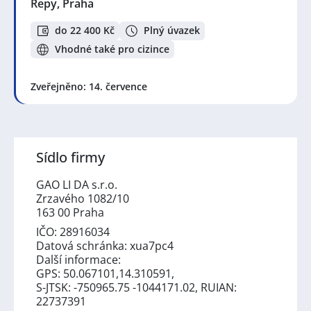
Řepy, Praha
do 22 400 Kč
Plný úvazek
Vhodné také pro cizince
Zveřejněno: 14. července
Sídlo firmy
GAO LI DA s.r.o.
Zrzavého 1082/10
163 00 Praha
IČO: 28916034
Datová schránka: xua7pc4
Další informace:
GPS: 50.067101,14.310591,
S-JTSK: -750965.75 -1044171.02, RUIAN:
22737391