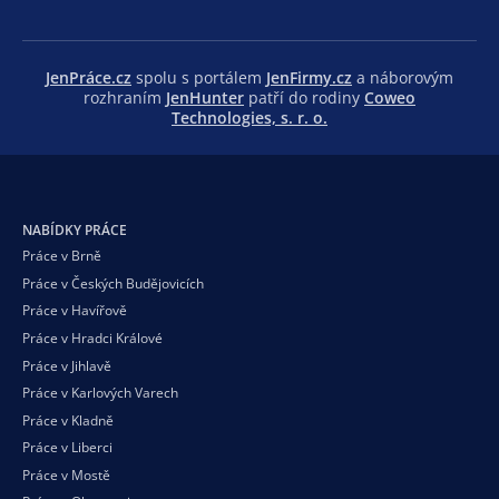
JenPráce.cz
spolu s portálem
JenFirmy.cz
a náborovým
rozhraním
JenHunter
patří do rodiny
Coweo
Technologies, s. r. o.
NABÍDKY PRÁCE
Práce v Brně
Práce v Českých Budějovicích
Práce v Havířově
Práce v Hradci Králové
Práce v Jihlavě
Práce v Karlových Varech
Práce v Kladně
Práce v Liberci
Práce v Mostě