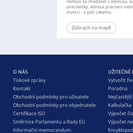
nemusí se shodovat s adresou, k
pracovníky. Adresa pracovní nabí
inzerci - v poli Lokalita.
Zobrazit na mapě
O NÁS
UŽITEČNÉ
Tiskové zprávy
Vytvořit ži
Kontakt
Poradna
Obchodní podmínky pro uživatele
Nejčastější
Obchodní podmínky pro objednatele
Kalkulačka
Certifikace ISO
Výpočet či
Směrnice Parlamentu a Rady EU
Výpočet n
Informační memorandum
Encykloped