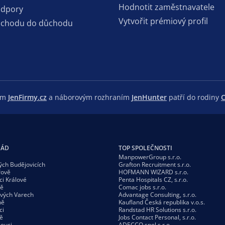
Hodnotit zaměstnavatele
odpory
Vytvořit prémiový profil
dchodu do důchodu
lem
JenFirmy.cz
a náborovým rozhraním
JenHunter
patří do rodiny
C
GÁD
TOP SPOLEČNOSTI
ManpowerGroup s.r.o.
ých Budějovicích
Grafton Recruitment s.r.o.
řově
HOFMANN WIZARD s.r.o.
ci Králové
Penta Hospitals CZ, s.r.o.
vě
Comac jobs s.r.o.
ových Varech
Advantage Consulting, s.r.o.
ně
Kaufland Česká republika v.o.s.
ci
Randstad HR Solutions s.r.o.
ě
Jobs Contact Personal, s.r.o.
ouci
ADECCO spol.s r.o.