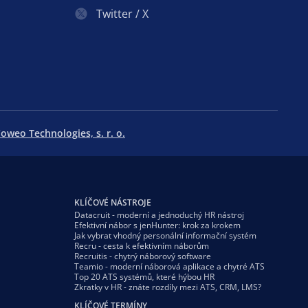
Twitter / X
oweo Technologies, s. r. o.
KLÍČOVÉ NÁSTROJE
Datacruit - moderní a jednoduchý HR nástroj
Efektivní nábor s jenHunter: krok za krokem
Jak vybrat vhodný personální informační systém
Recru - cesta k efektivním náborům
Recruitis - chytrý náborový software
Teamio - moderní náborová aplikace a chytré ATS
Top 20 ATS systémů, které hýbou HR
Zkratky v HR - znáte rozdíly mezi ATS, CRM, LMS?
KLÍČOVÉ TERMÍNY