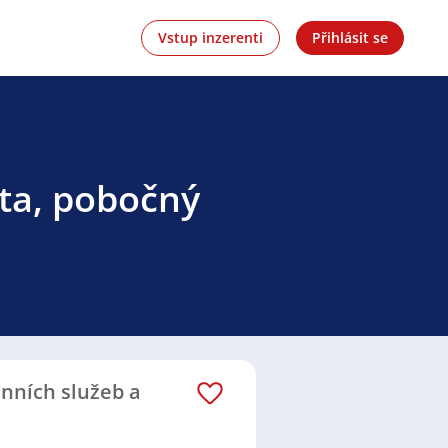
Vstup inzerenti
Přihlásit se
ěta, pobočný
énních služeb a