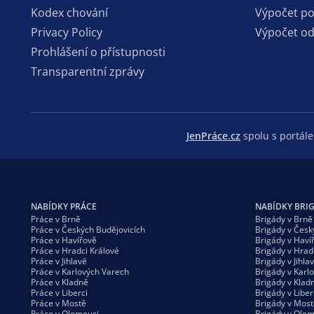
Kodex chování
Výpočet p
Privacy Policy
Výpočet o
Prohlášení o přístupnosti
Transparentní zprávy
JenPráce.cz
spolu s portá
NABÍDKY PRÁCE
NABÍDKY BRI
Práce v Brně
Brigády v Brně
Práce v Českých Budějovicích
Brigády v Česk
Práce v Havířově
Brigády v Haví
Práce v Hradci Králové
Brigády v Hrad
Práce v Jihlavě
Brigády v Jihla
Práce v Karlových Varech
Brigády v Karl
Práce v Kladně
Brigády v Klad
Práce v Liberci
Brigády v Liber
Práce v Mostě
Brigády v Most
Práce v Olomouci
Brigády v Olom