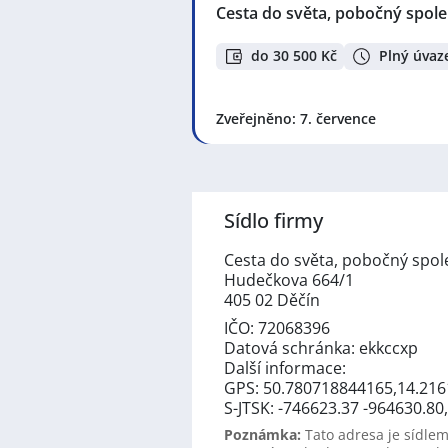
Cesta do světa, pobočný spolek
do 30 500 Kč
Plný úvaz
Zveřejněno: 7. července
Sídlo firmy
Cesta do světa, pobočný spole
Hudečkova 664/1
405 02 Děčín
IČO: 72068396
Datová schránka: ekkccxp
Další informace:
GPS: 50.780718844165,14.21
S-JTSK: -746623.37 -964630.8
Poznámka:
Tato adresa je sídlem