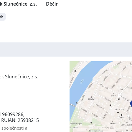
 Slunečnice, z.s.
|
Děčín
ek
k Slunečnice, z.s.
6196099286,
0, RUIAN: 25938215
 společnosti a