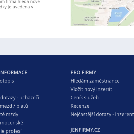
am firma hledá nové
dky je uvedena v
 INFORMACE
PRO FIRMY
votopis
Hledám zaměstnance
Vložit nový inzerát
 dotazy - uchazeči
Ceník služeb
 mezd / platů
Recenze
sté mzdy
Nejčastější dotazy - inzerent
emocenské
JENFIRMY.CZ
ie profesí