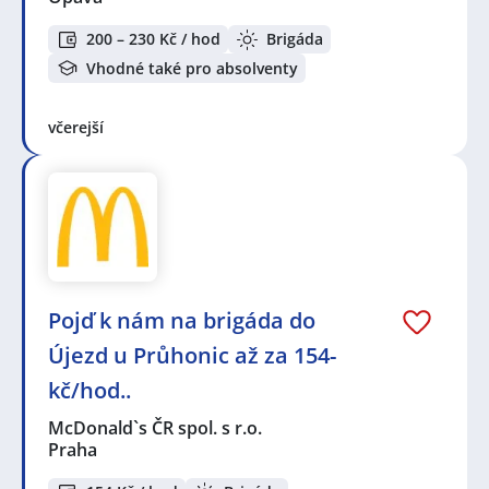
200 – 230 Kč / hod
Brigáda
Vhodné také pro absolventy
včerejší
Pojď k nám na brigáda do
Újezd u Průhonic až za 154-
kč/hod..
McDonald`s ČR spol. s r.o.
Praha