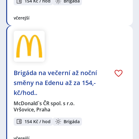
154 Kč / hod
Brigáda
včerejší
Brigáda na večerní až noční
směny na Edenu až za 154,-
kč/hod..
McDonald`s ČR spol. s r.o.
Vršovice, Praha
154 Kč / hod
Brigáda
včerejší