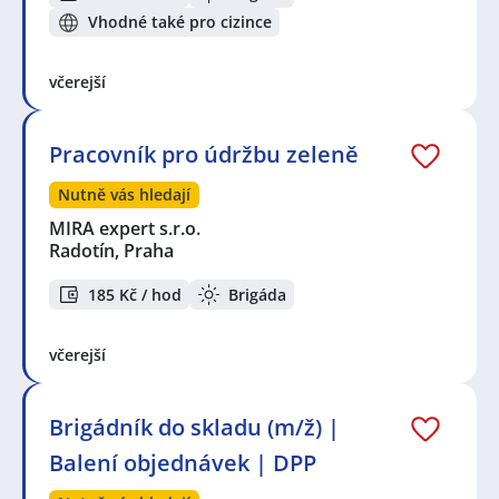
Vhodné také pro cizince
včerejší
Pracovník pro údržbu zeleně
Nutně vás hledají
MIRA expert s.r.o.
Radotín, Praha
185 Kč / hod
Brigáda
včerejší
Brigádník do skladu (m/ž) |
Balení objednávek | DPP