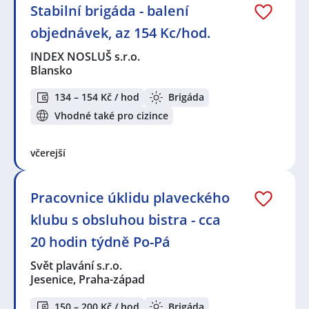
Stabilní brigáda - balení
objednávek, az 154 Kc/hod.
INDEX NOSLUŠ s.r.o.
Blansko
134 – 154 Kč / hod
Brigáda
Vhodné také pro cizince
včerejší
Pracovnice úklidu plaveckého
klubu s obsluhou bistra - cca
20 hodin týdně Po-Pá
Svět plavání s.r.o.
Jesenice, Praha-západ
150 – 200 Kč / hod
Brigáda