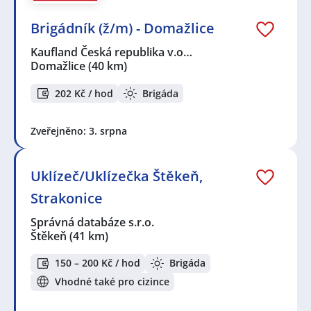
Zvyšte si šanci v nalezení nového uplatnění!
Vytvořte
Brigádník (ž/m) - Domažlice
si účet na JenPráce.cz
a pravidelně na Váš email
Kaufland Česká republika v.o…
dostávejte aktuální seznam pracovních nabídek,
Domažlice
(40 km)
včetně námi doporučovaných.
202 Kč / hod
Brigáda
Seznam zobrazených firem s inzercí dle nastavené
filtrace:
Zveřejněno: 3. srpna
KPK sport s.r.o.
,
Kaufland Česká republika v.o.s.
,
První
novinová společnost a.s.
,
Správná databáze s.r.o.
Uklízeč/Uklízečka Štěkeň,
Seznam lokalit v zobrazených inzerátech:
Celá ČR
,
Domažlice
,
Štěkeň
Strakonice
Správná databáze s.r.o.
Štěkeň
(41 km)
150 – 200 Kč / hod
Brigáda
Vhodné také pro cizince