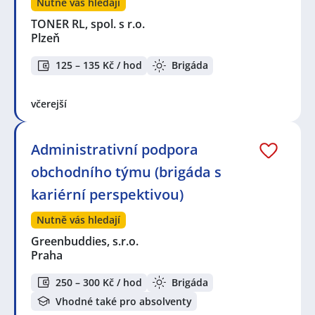
Nutně vás hledají
TONER RL, spol. s r.o.
Plzeň
125 – 135 Kč / hod
Brigáda
včerejší
Administrativní podpora
obchodního týmu (brigáda s
kariérní perspektivou)
Nutně vás hledají
Greenbuddies, s.r.o.
Praha
250 – 300 Kč / hod
Brigáda
Vhodné také pro absolventy