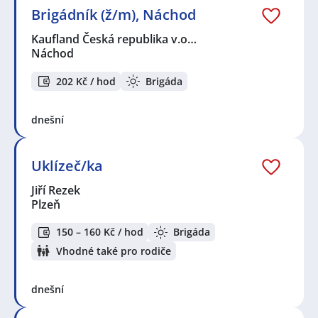
Brigádník (ž/m), Náchod
Kaufland Česká republika v.o…
Náchod
202 Kč / hod
Brigáda
dnešní
Uklízeč/ka
Jiří Rezek
Plzeň
150 – 160 Kč / hod
Brigáda
Vhodné také pro rodiče
dnešní