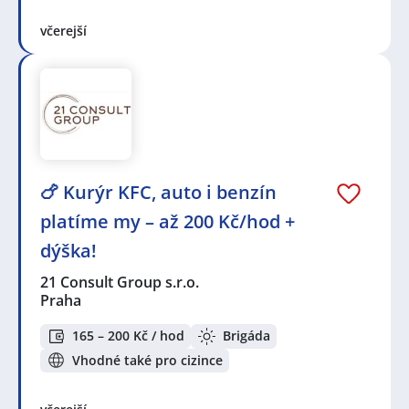
včerejší
🍗 Kurýr KFC, auto i benzín
platíme my – až 200 Kč/hod +
dýška!
21 Consult Group s.r.o.
Praha
165 – 200 Kč / hod
Brigáda
Vhodné také pro cizince