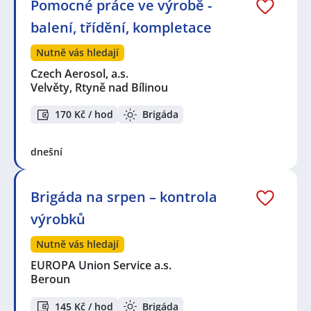
Pomocné práce ve výrobě -
balení, třídění, kompletace
Nutně vás hledají
Czech Aerosol, a.s.
Velvěty, Rtyně nad Bílinou
170 Kč / hod
Brigáda
dnešní
Brigáda na srpen – kontrola
výrobků
Nutně vás hledají
EUROPA Union Service a.s.
Beroun
145 Kč / hod
Brigáda