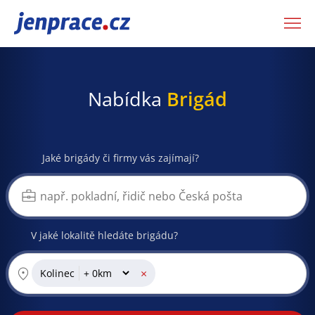
JenPráce.cz
Nabídka
Brigád
Jaké brigády či firmy vás zajímají?
V jaké lokalitě hledáte brigádu?
×
Kolinec