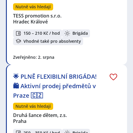
Nutně vás hledají
TESS promotion s.r.o.
Hradec Králové
150 – 210 Kč / hod
Brigáda
Vhodné také pro absolventy
Zveřejněno: 2. srpna
🌟 PLNĚ FLEXIBILNÍ BRIGÁDA!
🛍️ Aktivní prodej předmětů v
Praze 🇨🇿
Nutně vás hledají
Druhá šance dětem, z.s.
Praha
250 – 350 Kč / hod
Brigáda