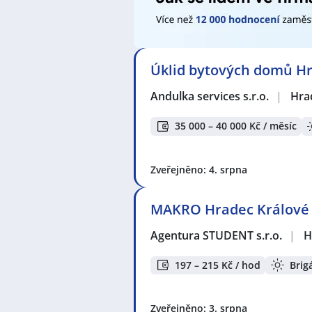
Úklid bytových domů H
Andulka services s.r.o.
|
Hra
35 000 – 40 000 Kč / měsíc
Zveřejněno: 4. srpna
MAKRO Hradec Králové Č
Agentura STUDENT s.r.o.
|
H
197 – 215 Kč / hod
Brig
Zveřejněno: 3. srpna