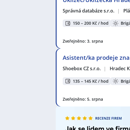
Seznam zobrazených firem s inzerc
KPK sport s.r.o.
,
TESS promotion s.
Správná databáze s.r.o.
|
Pl
Agentura STUDENT s.r.o.
,
CROSSD
Enter-Prise Sorting, s.r.o.
,
Mgr. Ra
150 – 200 Kč / hod
Brig
Seznam lokalit v zobrazených inze
Celá ČR
,
Hradec Králové
,
Březhrad
Zveřejněno: 3. srpna
Pardubice
,
Černožice
,
Holice
,
Chr
Rychnov nad Kněžnou
,
Pražské P
Asistent/ka prodeje zn
Shoebox CZ s.r.o.
|
Hradec K
135 – 145 Kč / hod
Brig
Zveřejněno: 5. srpna