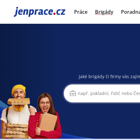
JenPráce.cz
Práce
Brigády
Poradn
Jaké brigády či firmy vás zají