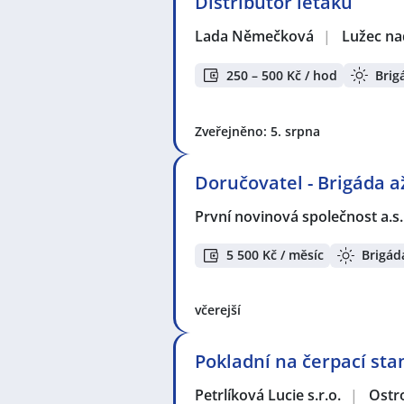
Distributor letáků
Lada Němečková
|
Lužec na
250 – 500 Kč / hod
Brig
Zveřejněno: 5. srpna
Doručovatel - Brigáda až 
První novinová společnost a.s
5 500 Kč / měsíc
Brigád
včerejší
Pokladní na čerpací sta
Petrlíková Lucie s.r.o.
|
Ostr