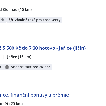
d Cidlinou
(16 km)
áda
Vhodné také pro absolventy
5 500 Kč do 7:30 hotovo - Jeřice (Jičín)
.
|
Jeřice
(16 km)
a
Vhodné také pro cizince
nice, finanční bonusy a prémie
oměř
(20 km)