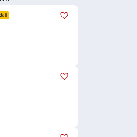
átů
práce
i
brigády
. Najdete zde
dají
ně velmi podstatné obsadit
lní
,
Obchod a služby
,
Ostatní
a
o nové práci i ve výše uvedených
ezení požadovaného zaměstnání.
va
,
Plzeň
,
Břeclav
,
Olomouc
,
. Prohlédněte preferované lokality,
í týden bylo přidáno 28 nových
ní měsíc je to celkem 28 nových
áš email dostávejte aktuální