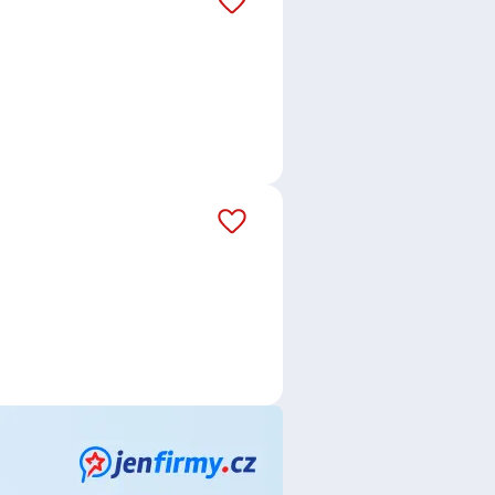
o.
,
Andulka services s.r.o.
,
ost a.s.
,
Petrlíková Lucie s.r.o.
,
 Logistics a.s.
ad Cidlinou
,
Jeřice
,
Ostroměř
,
av
,
Hostinné
,
Nymburk
,
Náchod
,