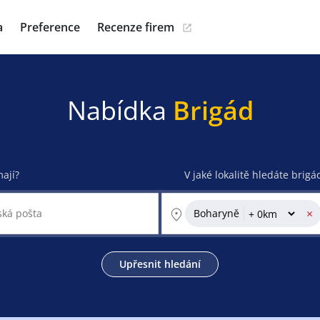
a
Preference
Recenze firem
Nabídka
Brigád
mají?
V jaké lokalitě hledáte brigá
×
Boharyně
Upřesnit hledání