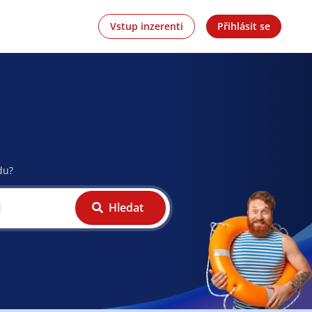
Vstup inzerenti
Přihlásit se
du?
Hledat