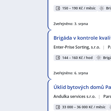
150 – 190 Kč / měsíc
Br
Zveřejněno: 3. srpna
Brigáda v kontrole kvali
Enter-Prise Sorting, s.r.o.
|
P
144 – 160 Kč / hod
Brig
Zveřejněno: 6. srpna
Úklid bytových domů P
Andulka services s.r.o.
|
Par
33 000 – 36 000 Kč / měsíc