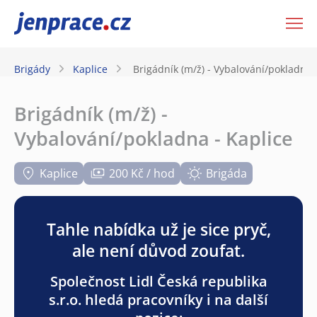
JenPráce.cz
Brigády
Kaplice
Brigádník (m/ž) - Vybalování/pokladna 
Brigádník (m/ž) -
Vybalování/pokladna - Kaplice
Kaplice
200 Kč / hod
Brigáda
Tahle nabídka už je sice pryč,
ale není důvod zoufat.
Společnost Lidl Česká republika
s.r.o. hledá pracovníky i na další