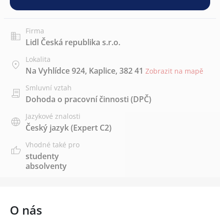
Firma
Lidl Česká republika s.r.o.
Lokalita
Na Vyhlídce 924, Kaplice, 382 41
Zobrazit na mapě
Smluvní vztah
Dohoda o pracovní činnosti (DPČ)
Jazykové znalosti
Český jazyk
(Expert C2)
Vhodné také pro
studenty
absolventy
O nás