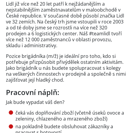
Lidl již více než 20 let patří k nejžádanějším a
nejstabilnějším zaměstnavatelům v maloobchodě v
České republice. V současné době působí značka Lidl
ve 32 zemích. Na český trh jsme vstoupili v roce 2003
a od té doby jsme se rozrostli na více než 320
prodejen a 6 logistických center. Náš #teamlidl tvoří
více než 12 000 zaměstnanců v oblasti provozu,
skladu i administrativy.
Pozice brigádníka (m/ž) je ideální pro toho, kdo si
potřebuje přizpůsobit přivýdělek ostatním aktivitám.
Jako brigádník u nás budete spolupracovat s kolegy
na veškerých činnostech v prodejně a společně s nimi
zajišťovat její hladký chod.
Pracovní náplň:
Jak bude vypadat váš den?
čeká vás doplňování zboží (včetně úseků ovoce a
zeleniny, chlazeného a mrazeného zboží)
na pokladně budete obsluhovat zákazníky a
pracovat s hotovostí