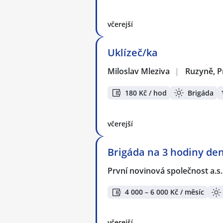
včerejší
Uklízeč/ka
Miloslav Mleziva
|
Ruzyně, P
180 Kč / hod
Brigáda
včerejší
Brigáda na 3 hodiny den
První novinová společnost a.s
4 000 – 6 000 Kč / měsíc
včerejší