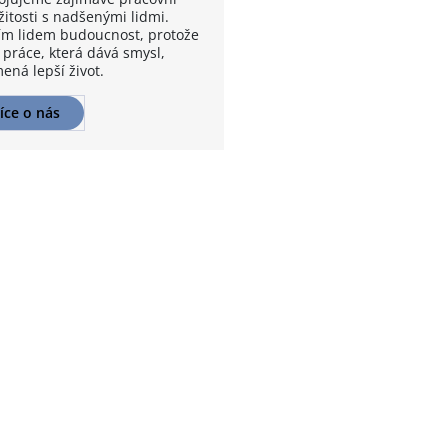
žitosti s nadšenými lidmi.
m lidem budoucnost, protože
 práce, která dává smysl,
ená lepší život.
íce o nás