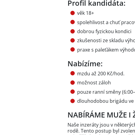
Profil kandidáta:
věk 18+
spolehlivost a chuť praco
dobrou fyzickou kondici
zkušenosti ze skladu vý
praxe s paleťákem výhod
Nabízíme:
mzdu až 200 Kč/hod.
možnost záloh
pouze ranní směny (6:00–
dlouhodobou brigádu ve s
NABÍRÁME MUŽE I 
Naše inzeráty jsou v někter
rodě. Tento postup byl zvole