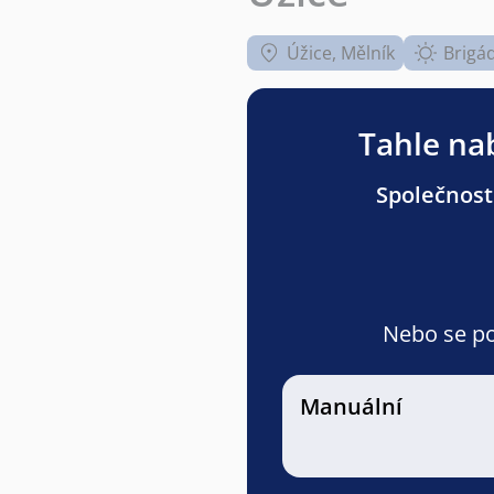
Úžice, Mělník
Brigá
Tahle nab
Společnost
Nebo se pod
Manuální