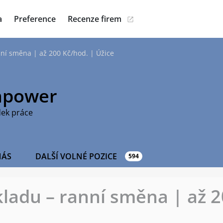
a
Preference
Recenze firem
nní směna | až 200 Kč/hod. | Úžice
power
dek práce
NÁS
DALŠÍ VOLNÉ POZICE
594
kladu – ranní směna | až 2