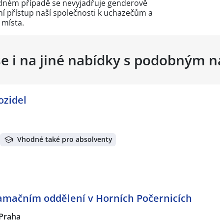
žádném případě se nevyjadřuje genderově
 přístup naší společnosti k uchazečům a
 místa.
se i na jiné nabídky s podobným 
ozidel
Vhodné také pro absolventy
amačním oddělení v Horních Počernicích
Praha