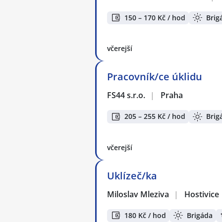
150 – 170 Kč / hod
Brig
včerejší
Pracovník/ce úklidu
FS44 s.r.o.
|
Praha
205 – 255 Kč / hod
Brig
včerejší
Uklízeč/ka
Miloslav Mleziva
|
Hostivice
180 Kč / hod
Brigáda