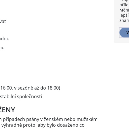
příle
Mění
lepší
znam
vat
V
hodou
ou
16:00, v sezóně až do 18:00)
tabilní společnosti
ŽENY
ých případech psány v ženském nebo mužském
n výhradně proto, aby bylo dosaženo co