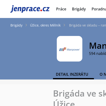
JenPráce.cz
Práce
Brigády
Poradn
Brigády
Úžice, okres Mělník
Brigáda ve skladu – ra
Man
594 nabí
DETAIL INZERÁTU
O 
Brigáda ve s
Úžice