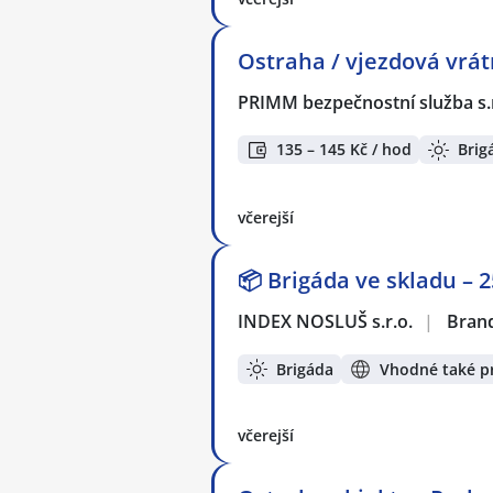
Ostraha / vjezdová vrátn
PRIMM bezpečnostní služba s.
135 – 145 Kč / hod
Brig
včerejší
📦 Brigáda ve skladu –
INDEX NOSLUŠ s.r.o.
|
Brand
Brigáda
Vhodné také pr
včerejší