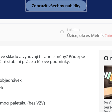
Zobrazit všechny nabídky
Lokalita
Úžice, okres Mělník
Zob
e skladu a vyhovují ti ranní směny? Přidej se
O 
 tě stabilní práce a férové podmínky.
 objednávek
ek
mocí paleťáku (bez VZV)
Proč 
pers
Prop