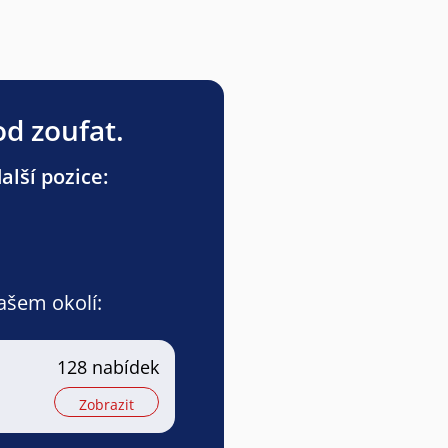
od zoufat.
lší pozice:
vašem okolí:
128 nabídek
Zobrazit