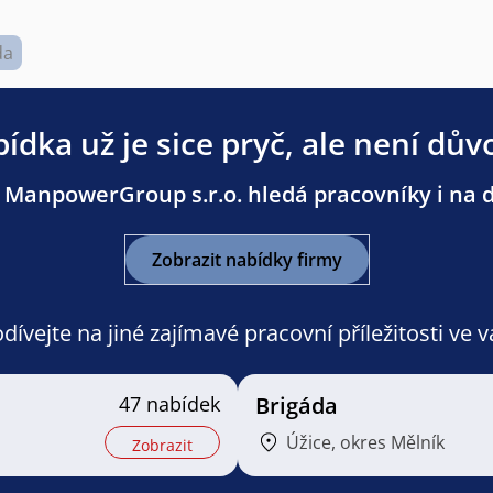
da
ídka už je sice pryč, ale není dův
 ManpowerGroup s.r.o. hledá pracovníky i na da
Zobrazit nabídky firmy
ívejte na jiné zajímavé pracovní příležitosti ve 
47 nabídek
Brigáda
Úžice, okres Mělník
Zobrazit