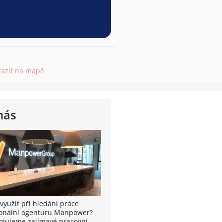
razit na mapě
nás
využít při hledání práce
onální agenturu Manpower?
ojujeme zajímavé pracovní