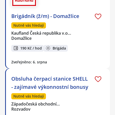
Brigádník (ž/m) - Domažlice
Nutně vás hledají
Kaufland Česká republika v.o…
Domažlice
190 Kč / hod
Brigáda
Zveřejněno: 6. srpna
Obsluha čerpací stanice SHELL
- zajímavé výkonnostní bonusy
Nutně vás hledají
Západočeská obchodní…
Rozvadov