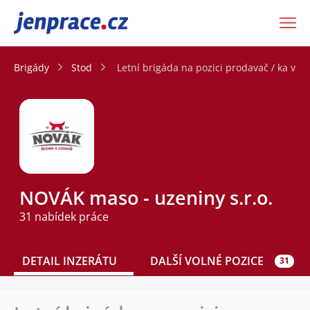
JenPráce.cz
Brigády
Stod
Letní brigáda na pozici prodavač / ka ve 
NOVÁK maso - uzeniny s.r.o.
31 nabídek práce
DETAIL INZERÁTU
DALŠÍ VOLNÉ POZICE
31