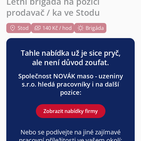
Letní brigáda na pozici
prodavač / ka ve Stodu
Stod
140 Kč / hod
Brigáda
Tahle nabídka už je sice pryč,
ale není důvod zoufat.
Společnost NOVÁK maso - uzeniny
s.r.o. hledá pracovníky i na další
pozice:
Zobrazit nabídky firmy
Nebo se podívejte na jiné zajímavé
pracovní příležitosti ve vašem okolí: