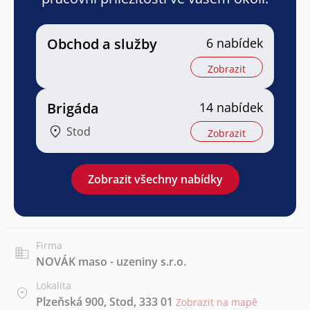
Obchod a služby
6 nabídek
Zobrazit
Brigáda
14 nabídek
Stod
Zobrazit
Zobrazit všechny nabídky
Firma
NOVÁK maso - uzeniny s.r.o.
Lokalita
Plzeňská 900, Stod, 333 01
Zobrazit na mapě