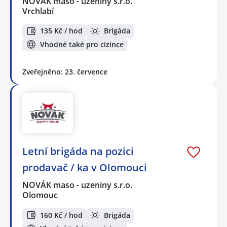
NOVÁK maso - uzeniny s.r.o.
Vrchlabí
135 Kč / hod
Brigáda
Vhodné také pro cizince
Zveřejněno: 23. července
Letní brigáda na pozici
prodavač / ka v Olomouci
NOVÁK maso - uzeniny s.r.o.
Olomouc
160 Kč / hod
Brigáda