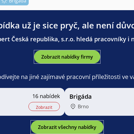
Brigáda
ídka už je sice pryč, ale není dův
ert Česká republika, s.r.o. hledá pracovníky i n
Zobrazit nabídky firmy
ívejte na jiné zajímavé pracovní příležitosti ve 
16 nabídek
Brigáda
Brno
Zobrazit
Zobrazit všechny nabídky