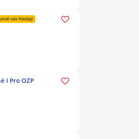
utně vás hledají
é I Pro OZP