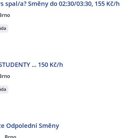
ys spal/a? Směny do 02:30/03:30, 155 Kč/h
Brno
áda
TUDENTY ... 150 Kč/h
Brno
áda
uze Odpolední Směny
|
Brno