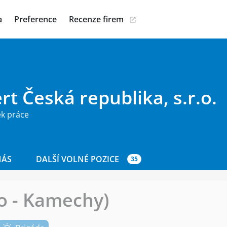
a
Preference
Recenze firem
rt Česká republika, s.r.o.
ek práce
NÁS
DALŠÍ VOLNÉ POZICE
35
o - Kamechy)