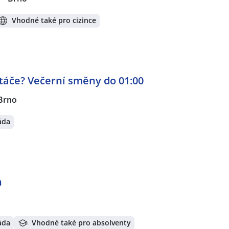
Vhodné také pro cizince
 ptáče? Večerní směny do 01:00
Brno
áda
h
áda
Vhodné také pro absolventy