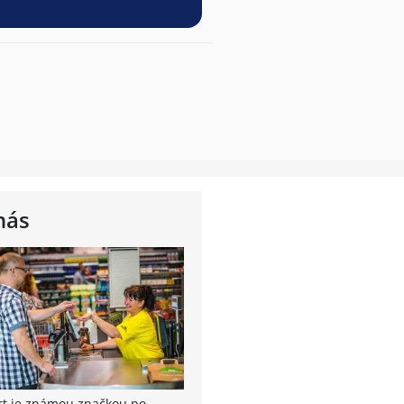
nás
rt je známou značkou po