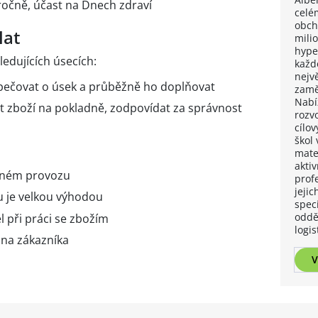
očně, účast na Dnech zdraví
celé
obch
lat
mili
hype
edujících úsecích:
každé
nejv
ečovat o úsek a průběžně ho doplňovat
zamě
Nabíz
 zboží na pokladně, zodpovídat za správnost
rozv
cílo
škol
mate
akti
ěnném provozu
prof
jeji
 je velkou výhodou
spec
oddě
 při práci se zbožím
logis
 na zákazníka
V