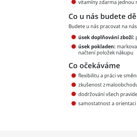
vitamíny zdarma jednou r
Co u nás budete dě
Budete u nás pracovat na násl
úsek doplňování zboží:
p
úsek pokladen:
markovat
načtení položek nákupu
Co očekáváme
flexibilitu a práci ve sm
zkušenost z maloobchodu
dodržování všech pravidel
samostatnost a orientaci