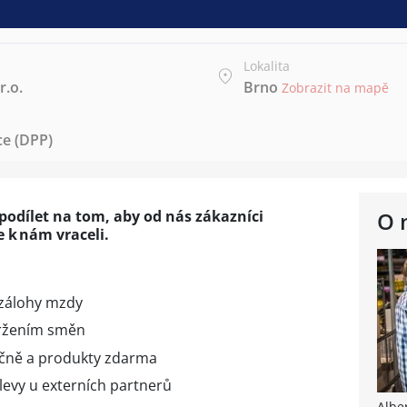
Lokalita
r.o.
Brno
Zobrazit na mapě
e (DPP)
 podílet na tom, aby od nás zákazníci
O 
e k nám vraceli.
 zálohy mzdy
vržením směn
očně a produkty zdarma
slevy u externích partnerů
Albe