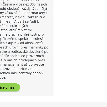
m Česku a více než 300 našich
odů obslouží každý týden čtyři
ony zákazníků. Supermarkety i
rmarkety najdou zákazníci v
m kraji. Albert se řadí k
ětším soukromých
stnavatelům v zemi.
íme práci a příležitosti pro
oj širokému spektru profesí a
vých skupin – od absolventů
 všech úrovní přes maminky po
řské a rodičovské dovolené po
vní důchodce; od provozních
esí v našich prodejnách přes
ch management až po vysoce
ializované pozice v mnoha
leních naší centrály nebo v
tice.
íce o nás