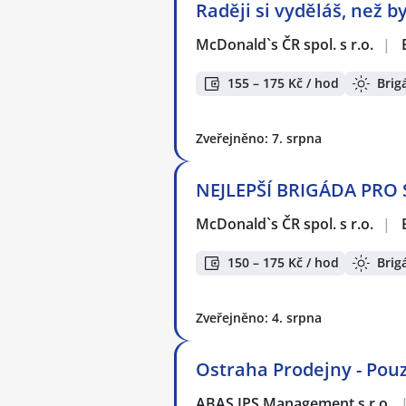
Raději si vyděláš, než b
McDonald`s ČR spol. s r.o.
|
155 – 175 Kč / hod
Brig
Zveřejněno: 7. srpna
NEJLEPŠÍ BRIGÁDA PRO S
McDonald`s ČR spol. s r.o.
|
150 – 175 Kč / hod
Brig
Zveřejněno: 4. srpna
Ostraha Prodejny - Po
ABAS IPS Management s.r.o.