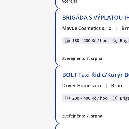
včerejší
BRIGÁDA S VÝPLATOU IH
Mavue Cosmetics s.r.o.
|
Br
180 – 200 Kč / hod
Brig
Zveřejněno: 7. srpna
BOLT Taxi Řidič/Kurýr B
Driver Home s.r.o.
|
Brno
200 – 400 Kč / hod
Brig
Zveřejněno: 7. srpna