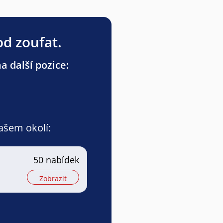
od zoufat.
a další pozice:
vašem okolí:
50 nabídek
Zobrazit