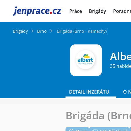
JenPráce.cz
Práce
Brigády
Poradn
Brigády
Brno
Brigáda (Brno - Kamechy)
Albe
35 nabíd
DETAIL INZERÁTU
O 
Brigáda (Brn