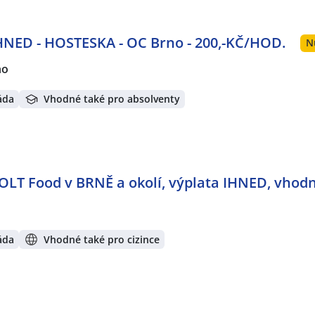
NED - HOSTESKA - OC Brno - 200,-KČ/HOD.
N
no
áda
Vhodné také pro absolventy
OLT Food v BRNĚ a okolí, výplata IHNED, vhodn
áda
Vhodné také pro cizince