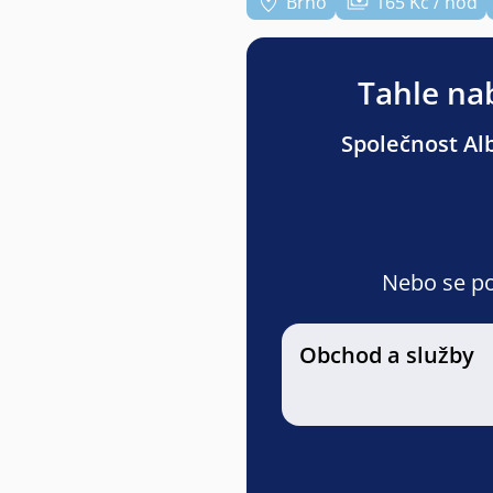
Brno
165 Kč / hod
Tahle nab
Společnost Alb
Nebo se pod
Obchod a služby