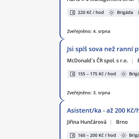
220 Kč / hod
Brigáda
Zveřejněno: 4. srpna
Jsi spíš sova než ranní
McDonald`s ČR spol. s r.o.
|
155 – 175 Kč / hod
Brig
Zveřejněno: 3. srpna
Asistent/ka - až 200 Kč/
Jiřina Hunčárová
|
Brno
160 – 200 Kč / hod
Brig