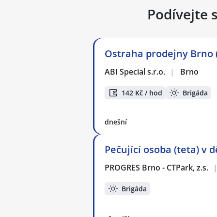
Podívejte 
Ostraha prodejny Brno (
ABI Special s.r.o.
|
Brno
142 Kč / hod
Brigáda
dnešní
Pečující osoba (teta) v
PROGRES Brno - CTPark, z.s.
Brigáda