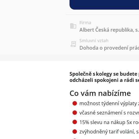
Firma
Albert Česká republika, s.
Smluvní vztah
Dohoda o provedení prác
Společně s kolegy se budete
odcházeli spokojeni a rádi s
Co vám nabízíme
možnost týdenní výplaty
včasné seznámení s roz
15% slevu na nákup 5x r
zvýhodněný tarif volání, 