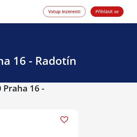
Vstup inzerenti
Přihlásit se
ha 16 - Radotín
 Praha 16 -