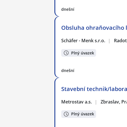
dnešní
Obsluha ohraňovacího l
Schäfer - Menk s.r.o.
|
Radot
Plný úvazek
dnešní
Stavební technik/labora
Metrostav a.s.
|
Zbraslav, P
Plný úvazek