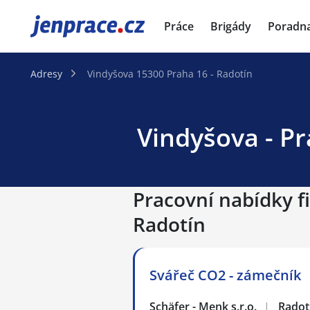
JenPráce.cz
Práce
Brigády
Poradn
Adresy
Vindyšova 15300 Praha 16 - Radotín
Vindyšova - Pr
Pracovní nabídky f
Radotín
Svářeč CO2 - zámečník
Schäfer - Menk s.r.o.
|
Radot