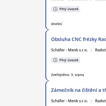
Plný úvazek
dnešní
Obsluha CNC frézky Ra
Schäfer - Menk s.r.o.
|
Radot
Plný úvazek
Zveřejněno: 3. srpna
Zámečník na čištění a t
Schäfer - Menk s.r.o.
|
Radot