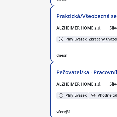
Praktická/Všeobecná ses
ALZHEIMER HOME z.ú.
|
Sli
Plný úvazek, Zkrácený úvaze
dnešní
Pečovatel/ka - Pracovník
ALZHEIMER HOME z.ú.
|
Sli
Plný úvazek
Vhodné ta
včerejší