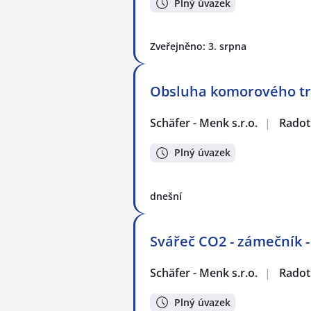
Plný úvazek
Zveřejněno: 3. srpna
Obsluha komorového tr
Schäfer - Menk s.r.o.
|
Radot
Plný úvazek
dnešní
Svářeč CO2 - zámečník -
Schäfer - Menk s.r.o.
|
Radot
Plný úvazek