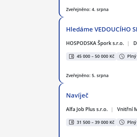
Zveřejněno: 4. srpna
Hledáme VEDOUCÍHO S
HOSPODSKA Špork s.r.o.
|
D
45 000 – 50 000 Kč
Plný
Zveřejněno: 5. srpna
Navíječ
Alfa Job Plus s.r.o.
|
Vnitřní 
31 500 – 39 000 Kč
Plný