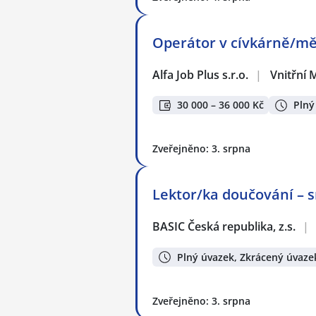
Operátor v cívkárně/m
Alfa Job Plus s.r.o.
|
Vnitřní 
30 000 – 36 000 Kč
Plný
Zveřejněno: 3. srpna
Lektor/ka doučování – s
BASIC Česká republika, z.s.
|
Plný úvazek, Zkrácený úvaze
Zveřejněno: 3. srpna