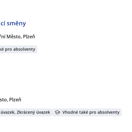
oucí směny
řní Město, Plzeň
ké pro absolventy
sto, Plzeň
 úvazek, Zkrácený úvazek
Vhodné také pro absolventy