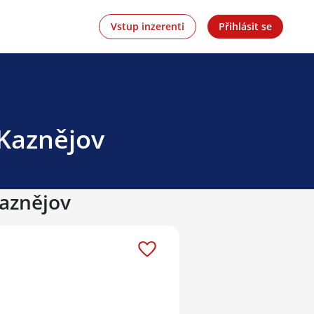
Vstup inzerenti
Přihlásit se
 Kaznějov
Kaznějov