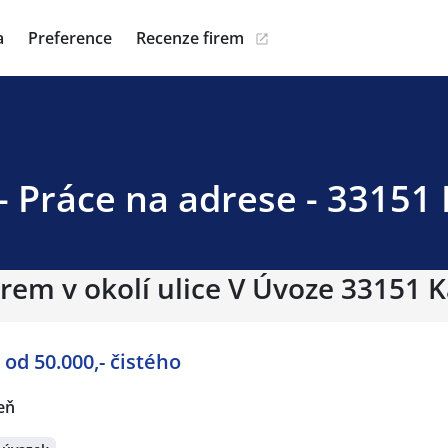
a
Preference
Recenze firem
- Práce na adrese - 33151
irem v okolí ulice V Úvoze 33151 
ka - od 50.000,- čistého
eň