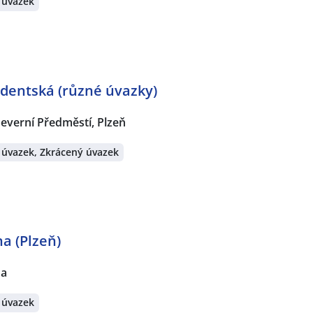
 úvazek
udentská (různé úvazky)
everní Předměstí, Plzeň
 úvazek, Zkrácený úvazek
a (Plzeň)
na
 úvazek