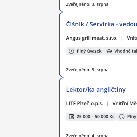
Zveřejněno: 3. srpna
Číšník / Servírka - ved
Angus grill meat, s.r.o.
|
Vnit
Plný úvazek
Vhodné ta
Zveřejněno: 3. srpna
Lektor/ka angličtiny
LITE Plzeň o.p.s.
|
Vnitřní Mě
25 000 – 50 000 Kč
Plný
Zveřejněno: 4. srpna