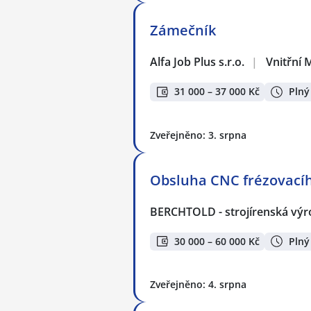
Zámečník
Alfa Job Plus s.r.o.
|
Vnitřní 
31 000 – 37 000 Kč
Plný
Zveřejněno: 3. srpna
Obsluha CNC frézovacího
BERCHTOLD - strojírenská výro
30 000 – 60 000 Kč
Plný
Zveřejněno: 4. srpna