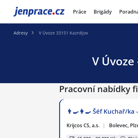
JenPráce.cz
Práce
Brigády
Poradn
Adresy
V Úvoze 33151 Kaznějov
V Úvoze 
Pracovní nabídky f
👨‍🍳👩‍🍳​​​​​​​ Šéf Kuchař/
Krijcos CS, a.s.
|
Bolevec, Plz