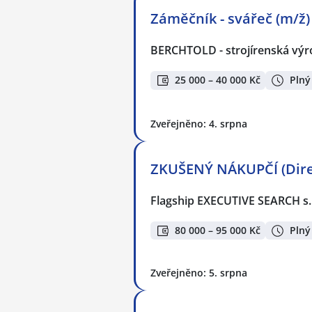
Záměčník - svářeč (m/ž)
BERCHTOLD - strojírenská výro
25 000 – 40 000 Kč
Plný
Zveřejněno: 4. srpna
ZKUŠENÝ NÁKUPČÍ (Direct
Flagship EXECUTIVE SEARCH s.
80 000 – 95 000 Kč
Plný
Zveřejněno: 5. srpna