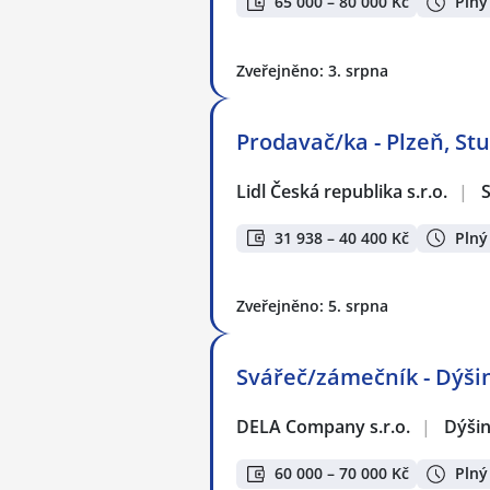
65 000 – 80 000 Kč
Plný
Zveřejněno: 3. srpna
Prodavač/ka - Plzeň, St
Lidl Česká republika s.r.o.
|
S
31 938 – 40 400 Kč
Plný
Zveřejněno: 5. srpna
Svářeč/zámečník - Dýšin
DELA Company s.r.o.
|
Dýši
60 000 – 70 000 Kč
Plný