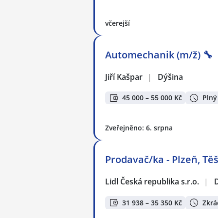
včerejší
Automechanik (m/ž) 🔧
Jiří Kašpar
|
Dýšina
45 000 – 55 000 Kč
Plný
Zveřejněno: 6. srpna
Prodavač/ka - Plzeň, Těš
Lidl Česká republika s.r.o.
|
31 938 – 35 350 Kč
Zkrá