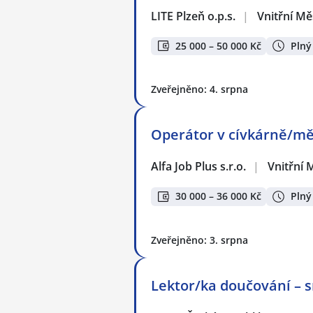
LITE Plzeň o.p.s.
|
Vnitřní Mě
25 000 – 50 000 Kč
Plný
Zveřejněno: 4. srpna
Operátor v cívkárně/m
Alfa Job Plus s.r.o.
|
Vnitřní 
30 000 – 36 000 Kč
Plný
Zveřejněno: 3. srpna
Lektor/ka doučování – s