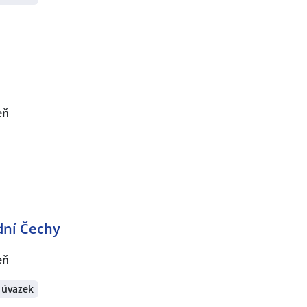
eň
dní Čechy
eň
 úvazek