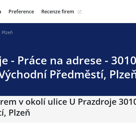
a
Preference
Recenze firem
, Plzeň
e - Práce na adrese - 3010
Východní Předměstí, Plze
rem v okolí ulice U Prazdroje 3010
í, Plzeň