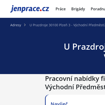
JenPráce.cz
Práce
Brigády
Poradn
Adresy
U Prazdroje 30100 Plzeň 3 - Východní Předměstí
U Prazdroj
Pracovní nabídky fi
Východní Předměst
Navíječ