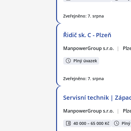
Zveřejněno: 7. srpna
Řidič sk. C - Plzeň
ManpowerGroup s.r.o.
|
Plz
Plný úvazek
Zveřejněno: 7. srpna
Servisní technik | Zápa
ManpowerGroup s.r.o.
|
Plz
40 000 – 65 000 Kč
Plný