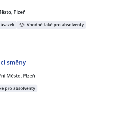
Město, Plzeň
 úvazek
Vhodné také pro absolventy
oucí směny
řní Město, Plzeň
ké pro absolventy