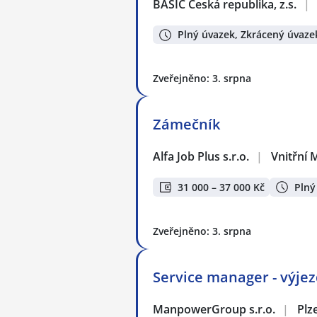
BASIC Česká republika, z.s.
|
Plný úvazek, Zkrácený úvaze
Zveřejněno: 3. srpna
Zámečník
Alfa Job Plus s.r.o.
|
Vnitřní 
31 000 – 37 000 Kč
Plný
Zveřejněno: 3. srpna
Service manager - výjez
ManpowerGroup s.r.o.
|
Plz