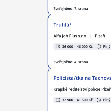
Zveřejněno: 7. srpna
Truhlář
Alfa Job Plus s.r.o.
|
Plzeň
36 000 – 46 000 Kč
Plný
Zveřejněno: 4. srpna
Policista/tka na Tachov
Krajské ředitelství policie Plz
32 900 – 41 500 Kč
Plný