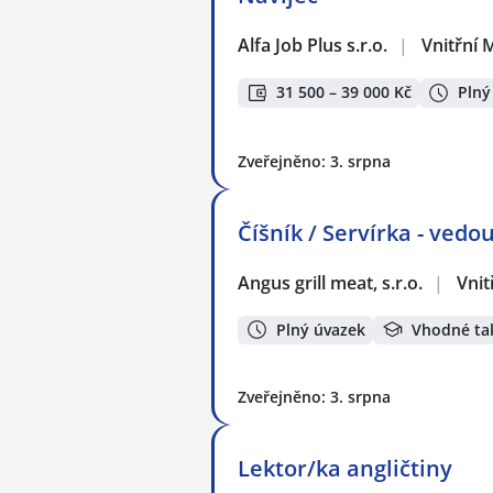
Alfa Job Plus s.r.o.
|
Vnitřní 
31 500 – 39 000 Kč
Plný
Zveřejněno: 3. srpna
Číšník / Servírka - ved
Angus grill meat, s.r.o.
|
Vnit
Plný úvazek
Vhodné ta
Zveřejněno: 3. srpna
Lektor/ka angličtiny