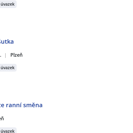
 úvazek
šutka
.
|
Plzeň
 úvazek
ze ranní směna
eň
 úvazek