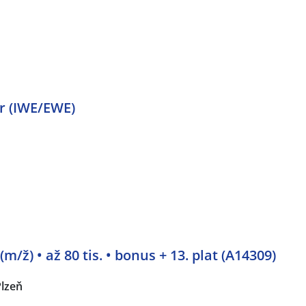
r (IWE/EWE)
/ž) • až 80 tis. • bonus + 13. plat (A14309)
Plzeň