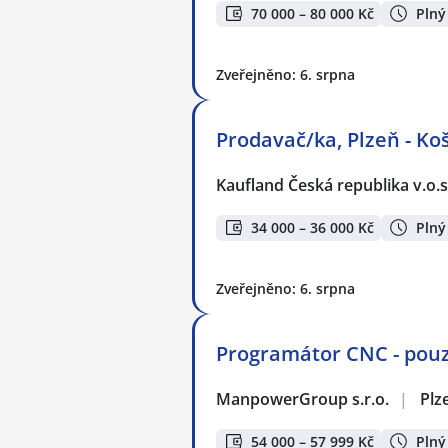
70 000 – 80 000 Kč
Plný
Zveřejněno: 6. srpna
Prodavač/ka, Plzeň - Ko
Kaufland Česká republika v.o.s
34 000 – 36 000 Kč
Plný
Zveřejněno: 6. srpna
Programátor CNC - pou
ManpowerGroup s.r.o.
|
Plz
54 000 – 57 999 Kč
Plný