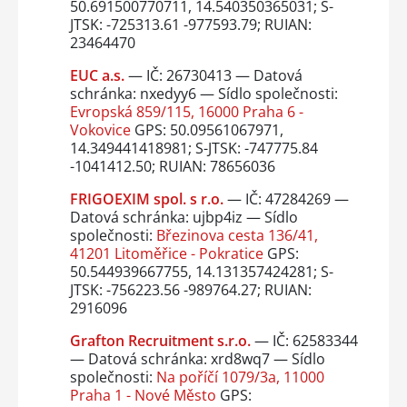
50.691500770711, 14.540350365031; S-
JTSK: -725313.61 -977593.79; RUIAN:
23464470
EUC a.s.
— IČ: 26730413 — Datová
schránka: nxedyy6 — Sídlo společnosti:
Evropská 859/115, 16000 Praha 6 -
Vokovice
GPS: 50.09561067971,
14.349441418981; S-JTSK: -747775.84
-1041412.50; RUIAN: 78656036
FRIGOEXIM spol. s r.o.
— IČ: 47284269 —
Datová schránka: ujbp4iz — Sídlo
společnosti:
Březinova cesta 136/41,
41201 Litoměřice - Pokratice
GPS:
50.544939667755, 14.131357424281; S-
JTSK: -756223.56 -989764.27; RUIAN:
2916096
Grafton Recruitment s.r.o.
— IČ: 62583344
— Datová schránka: xrd8wq7 — Sídlo
společnosti:
Na poříčí 1079/3a, 11000
Praha 1 - Nové Město
GPS: