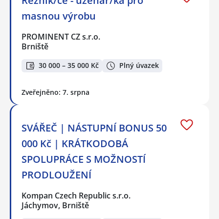
Řezník/ce - uzenář/ka pro
masnou výrobu
PROMINENT CZ s.r.o.
Brniště
30 000 – 35 000 Kč
Plný úvazek
Zveřejněno: 7. srpna
SVÁŘEČ | NÁSTUPNÍ BONUS 50
000 Kč | KRÁTKODOBÁ
SPOLUPRÁCE S MOŽNOSTÍ
PRODLOUŽENÍ
Kompan Czech Republic s.r.o.
Jáchymov, Brniště