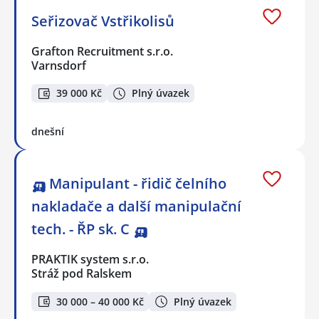
Seřizovač Vstřikolisů
Grafton Recruitment s.r.o.
Varnsdorf
39 000 Kč
Plný úvazek
dnešní
🛺 Manipulant - řidič čelního
nakladače a další manipulační
tech. - ŘP sk. C 🛺
PRAKTIK system s.r.o.
Stráž pod Ralskem
30 000 – 40 000 Kč
Plný úvazek