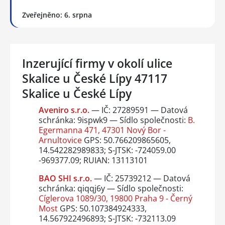
Zveřejněno: 6. srpna
Inzerující firmy v okolí ulice
Skalice u České Lípy 47117
Skalice u České Lípy
Aveniro s.r.o.
— IČ: 27289591 — Datová
schránka: 9ispwk9 — Sídlo společnosti:
B.
Egermanna 471, 47301 Nový Bor -
Arnultovice
GPS: 50.766209865605,
14.542282989833; S-JTSK: -724059.00
-969377.09; RUIAN: 13113101
BAO SHI s.r.o.
— IČ: 25739212 — Datová
schránka: qiqqj6y — Sídlo společnosti:
Cíglerova 1089/30, 19800 Praha 9 - Černý
Most
GPS: 50.107384924333,
14.567922496893; S-JTSK: -732113.09