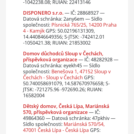
-1042238.08; RUIAN: 22413146
DISPONERO s.r.o.
— IČ: 28868927 —
Datová schránka: 2any6em — Sídlo
společnosti:
Písnická 765/25, 14200 Praha
4 - Kamýk
GPS: 50.02196131309,
14.440846649356; S-JTSK: -742412.01
-1050421.38; RUIAN: 21853002
Domov důchodců Sloup v Čechách,
příspěvková organizace
— IČ: 48282928 —
Datová schránka: eyekh45 — Sídlo
společnosti:
Benešova 1, 47152 Sloup v
Čechách - Sloup v Čechách
GPS:
50.740058691079, 14.587670976658; S-
JTSK: -721275.96 -972690.26; RUIAN:
16582004
Dětský domov, Česká Lípa, Mariánská
570, příspěvková organizace
— IČ:
49864360 — Datová schránka: 47pkhiv —
Sídlo společnosti:
Mariánská 570/54,
47001 Česká Lípa - Česká Lípa
GPS: