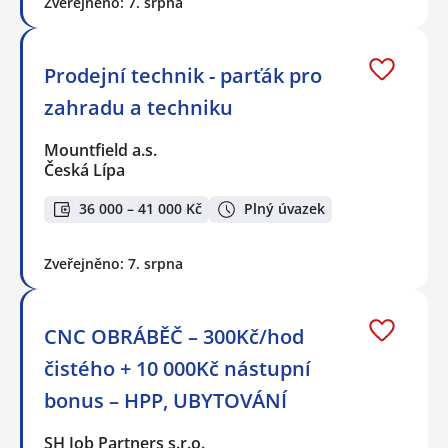
Zveřejněno: 7. srpna
Prodejní technik - parťák pro
zahradu a techniku
Mountfield a.s.
Česká Lípa
36 000 – 41 000 Kč
Plný úvazek
Zveřejněno: 7. srpna
CNC OBRÁBĚČ – 300Kč/hod
čistého + 10 000Kč nástupní
bonus – HPP, UBYTOVÁNÍ
SH Job Partners s.r.o.