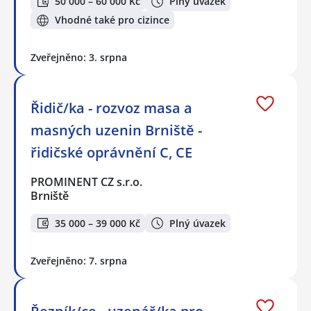
50 000 – 60 000 Kč
Plný úvazek
Vhodné také pro cizince
Zveřejněno: 3. srpna
Řidič/ka - rozvoz masa a
masných uzenin Brniště -
řidičské oprávnění C, CE
PROMINENT CZ s.r.o.
Brniště
35 000 – 39 000 Kč
Plný úvazek
Zveřejněno: 7. srpna