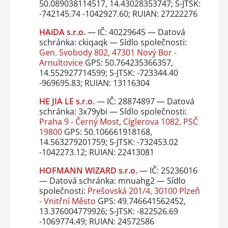
50.089038114517, 14.43028353747; S-JTSK:
-742145.74 -1042927.60; RUIAN: 27222276
HAiDA s.r.o.
— IČ: 40229645 — Datová
schránka: ckiqaqk — Sídlo společnosti:
Gen. Svobody 802, 47301 Nový Bor -
Arnultovice
GPS: 50.764235366357,
14.552927714599; S-JTSK: -723344.40
-969695.83; RUIAN: 13116304
HE JIA LE s.r.o.
— IČ: 28874897 — Datová
schránka: 3x79ybi — Sídlo společnosti:
Praha 9 - Černý Most, Cíglerova 1082, PSČ
19800
GPS: 50.106661918168,
14.563279201759; S-JTSK: -732453.02
-1042273.12; RUIAN: 22413081
HOFMANN WIZARD s.r.o.
— IČ: 25236016
— Datová schránka: mnuahg2 — Sídlo
společnosti:
Prešovská 201/4, 30100 Plzeň
- Vnitřní Město
GPS: 49.746641562452,
13.376004779926; S-JTSK: -822526.69
-1069774.49; RUIAN: 24572586