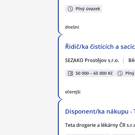
Plný úvazek
dnešní
Řidič/ka čistících a sac
SEZAKO Prostějov s.r.o.
|
Bě
50 000 – 65 000 Kč
Plný
včerejší
Disponent/ka nákupu - 
Teta drogerie a lékárny ČR s.r.