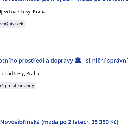
jezd nad Lesy, Praha
cený úvazek
ního prostředí a dopravy 🏛️ - silniční správn
zd nad Lesy, Praha
ké pro absolventy
 Novosibřinská (mzda po 2 letech 35 350 Kč)