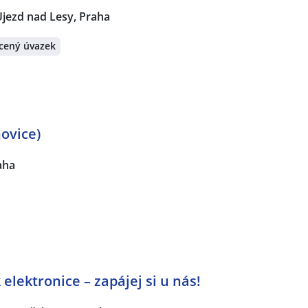
jezd nad Lesy, Praha
cený úvazek
hovice)
aha
elektronice – zapájej si u nás!