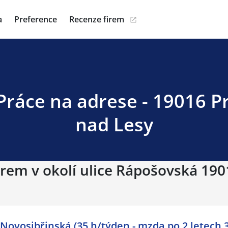
a
Preference
Recenze firem
Práce na adrese - 19016 Pr
nad Lesy
irem v okolí ulice Rápošovská 190
 Novosibřinská (35 h/týden - mzda po 2 letech 3