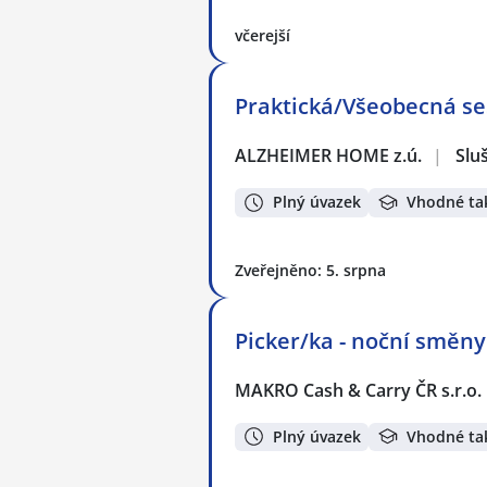
včerejší
Praktická/Všeobecná ses
ALZHEIMER HOME z.ú.
|
Sluš
Plný úvazek
Vhodné ta
Zveřejněno: 5. srpna
Picker/ka - noční směny
MAKRO Cash & Carry ČR s.r.o.
Plný úvazek
Vhodné ta