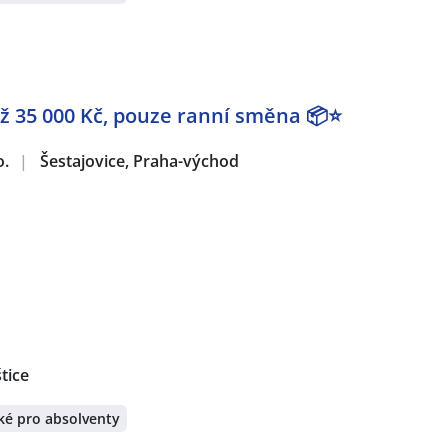
 35 000 Kč, pouze ranní směna 📦⭐
o.
|
Šestajovice, Praha-východ
tice
ké pro absolventy