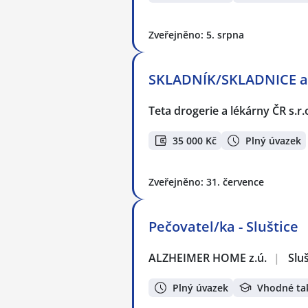
Zveřejněno: 5. srpna
SKLADNÍK/SKLADNICE až
Teta drogerie a lékárny ČR s.r.
35 000 Kč
Plný úvazek
Zveřejněno: 31. července
Pečovatel/ka - Sluštice
ALZHEIMER HOME z.ú.
|
Sluš
Plný úvazek
Vhodné ta