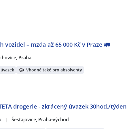
ích vozidel – mzda až 65 000 Kč v Praze 🚛
chovice, Praha
 úvazek
Vhodné také pro absolventy
TETA drogerie - zkrácený úvazek 30hod./týden
o.
|
Šestajovice, Praha-východ