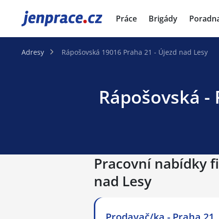
JenPráce.cz
Práce
Brigády
Poradn
Adresy
Rápošovská 19016 Praha 21 - Újezd nad Lesy
Rápošovská - 
Pracovní nabídky f
nad Lesy
Prodavač/ka - Praha 21,