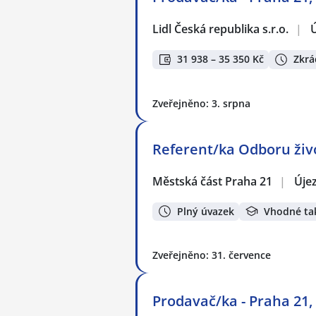
Lidl Česká republika s.r.o.
|
Ú
31 938 – 35 350 Kč
Zkrá
Zveřejněno: 3. srpna
Referent/ka Odboru život
Městská část Praha 21
|
Úje
Plný úvazek
Vhodné ta
Zveřejněno: 31. července
Prodavač/ka - Praha 21,