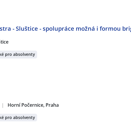
tra - Sluštice - spolupráce možná i formou br
tice
ké pro absolventy
|
Horní Počernice, Praha
ké pro absolventy