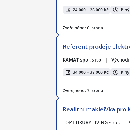
24 000 – 26 000 Kč
Plný
Zveřejněno: 6. srpna
Referent prodeje elekt
KAMAT spol. s r.o.
|
Východn
34 000 – 38 000 Kč
Plný
Zveřejněno: 7. srpna
Realitní makléř/ka pro 
TOP LUXURY LIVING s.r.o.
|