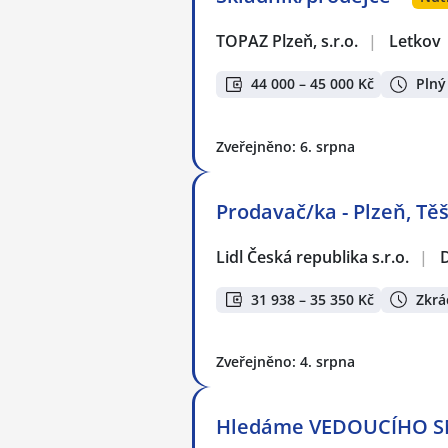
TOPAZ Plzeň, s.r.o.
|
Letkov
44 000 – 45 000 Kč
Plný
Zveřejněno: 6. srpna
Prodavač/ka - Plzeň, Těš
Lidl Česká republika s.r.o.
|
31 938 – 35 350 Kč
Zkrá
Zveřejněno: 4. srpna
Hledáme VEDOUCÍHO S