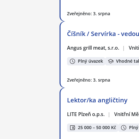
Zveřejněno: 3. srpna
Číšník / Servírka - ved
Angus grill meat, s.r.o.
|
Vnit
Plný úvazek
Vhodné ta
Zveřejněno: 3. srpna
Lektor/ka angličtiny
LITE Plzeň o.p.s.
|
Vnitřní Mě
25 000 – 50 000 Kč
Plný