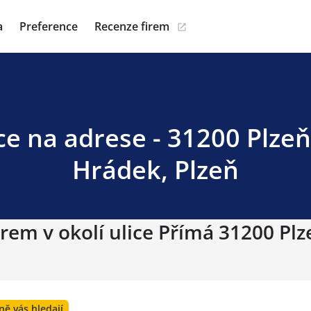
a
Preference
Recenze firem
ce na adrese - 31200 Plzeň
Hrádek, Plzeň
rem v okolí ulice Přímá 31200 Plz
ně vás hledají