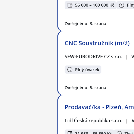
56 000 – 100 000 Kč
Pln
Zveřejněno: 3. srpna
CNC Soustružník (m/ž)
SEW-EURODRIVE CZ s.r.o.
|
V
Plný úvazek
Zveřejněno: 5. srpna
Prodavač/ka - Plzeň, Am
Lidl Česká republika s.r.o.
|
31 938 – 35 350 Kč
Zkrá