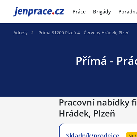
JenPráce.cz
Práce
Brigády
Poradn
Adresy
Přímá 31200 Plzeň 4 - Červený Hrádek, Plzeň
Přímá - Prá
Pracovní nabídky fi
Hrádek, Plzeň
Skladník/prodejce
Nut