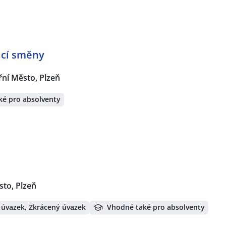
oucí směny
řní Město, Plzeň
ké pro absolventy
sto, Plzeň
 úvazek, Zkrácený úvazek
Vhodné také pro absolventy