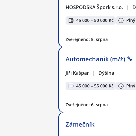
HOSPODSKA Špork s.r.o.
|
D
45 000 – 50 000 Kč
Plný
Zveřejněno: 5. srpna
Automechanik (m/ž) 🔧
Jiří Kašpar
|
Dýšina
45 000 – 55 000 Kč
Plný
Zveřejněno: 6. srpna
Zámečník