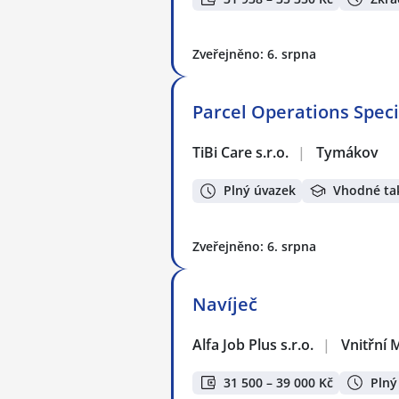
Zveřejněno: 6. srpna
Parcel Operations Speci
TiBi Care s.r.o.
|
Tymákov
Plný úvazek
Vhodné ta
Zveřejněno: 6. srpna
Navíječ
Alfa Job Plus s.r.o.
|
Vnitřní 
31 500 – 39 000 Kč
Plný