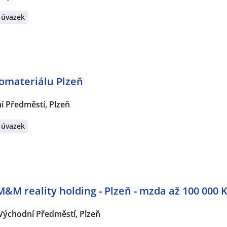
 úvazek
romateriálu Plzeň
í Předměstí, Plzeň
 úvazek
M&M reality holding - Plzeň - mzda až 100 000 
Východní Předměstí, Plzeň