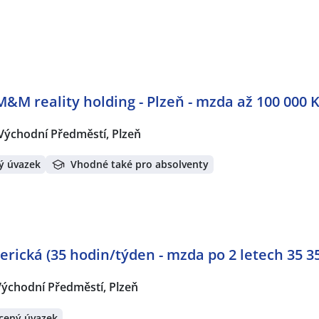
M&M reality holding - Plzeň - mzda až 100 000 
Východní Předměstí, Plzeň
ý úvazek
Vhodné také pro absolventy
erická (35 hodin/týden - mzda po 2 letech 35 3
Východní Předměstí, Plzeň
cený úvazek