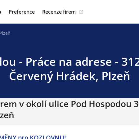
a
Preference
Recenze firem
Plzeň
u - Práce na adrese - 312
Červený Hrádek, Plzeň
irem v okolí ulice Pod Hospodou 3
lzeň
MĚNY pro KOZLOVNU!