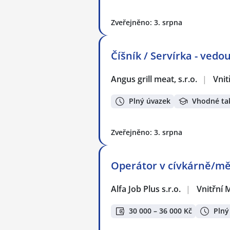
Zveřejněno: 3. srpna
Číšník / Servírka - ved
Angus grill meat, s.r.o.
|
Vnit
Plný úvazek
Vhodné ta
Zveřejněno: 3. srpna
Operátor v cívkárně/m
Alfa Job Plus s.r.o.
|
Vnitřní 
30 000 – 36 000 Kč
Plný