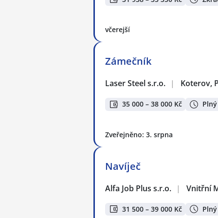
včerejší
Zámečník
Laser Steel s.r.o.
|
Koterov, 
35 000 – 38 000 Kč
Plný
Zveřejněno: 3. srpna
Navíječ
Alfa Job Plus s.r.o.
|
Vnitřní 
31 500 – 39 000 Kč
Plný