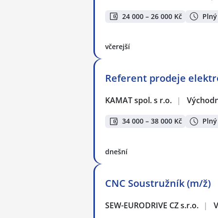
24 000 – 26 000 Kč
Plný
včerejší
Referent prodeje elekt
KAMAT spol. s r.o.
|
Východn
34 000 – 38 000 Kč
Plný
dnešní
CNC Soustružník (m/ž)
SEW-EURODRIVE CZ s.r.o.
|
V