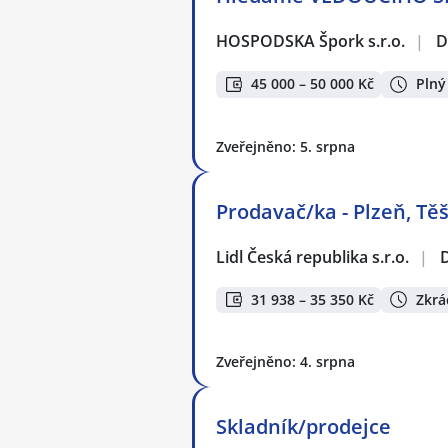
HOSPODSKA Špork s.r.o.
|
D
45 000 – 50 000 Kč
Plný
Zveřejněno: 5. srpna
Prodavač/ka - Plzeň, Těš
Lidl Česká republika s.r.o.
|
31 938 – 35 350 Kč
Zkrá
Zveřejněno: 4. srpna
Skladník/prodejce