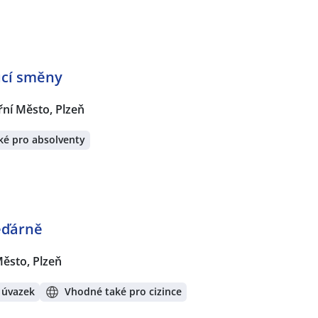
oucí směny
řní Město, Plzeň
ké pro absolventy
ěďárně
Město, Plzeň
 úvazek
Vhodné také pro cizince