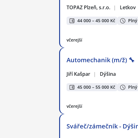
TOPAZ Plzeň, s.r.o.
|
Letkov
44 000 – 45 000 Kč
Plný
včerejší
Automechanik (m/ž) 🔧
Jiří Kašpar
|
Dýšina
45 000 – 55 000 Kč
Plný
včerejší
Svářeč/zámečník - Dýšin