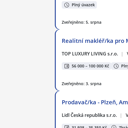
Plný úvazek
Zveřejněno: 5. srpna
Realitní makléř/ka pro 
TOP LUXURY LIVING s.r.o.
|
56 000 – 100 000 Kč
Pln
Zveřejněno: 3. srpna
Prodavač/ka - Plzeň, Am
Lidl Česká republika s.r.o.
|
31 938 – 35 350 Kč
Zkrá