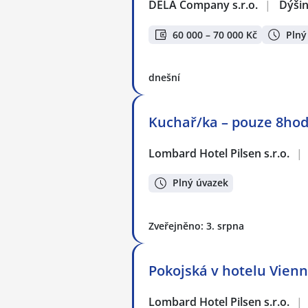
DELA Company s.r.o.
|
Dýši
60 000 – 70 000 Kč
Plný
dnešní
Kuchař/ka – pouze 8ho
Lombard Hotel Pilsen s.r.o.
|
Plný úvazek
Zveřejněno: 3. srpna
Pokojská v hotelu Vien
Lombard Hotel Pilsen s.r.o.
|