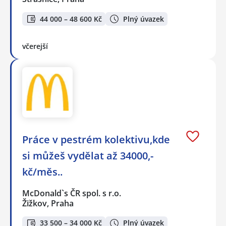
44 000 – 48 600 Kč
Plný úvazek
včerejší
Práce v pestrém kolektivu,kde
si můžeš vydělat až 34000,-
kč/měs..
McDonald`s ČR spol. s r.o.
Žižkov, Praha
33 500 – 34 000 Kč
Plný úvazek