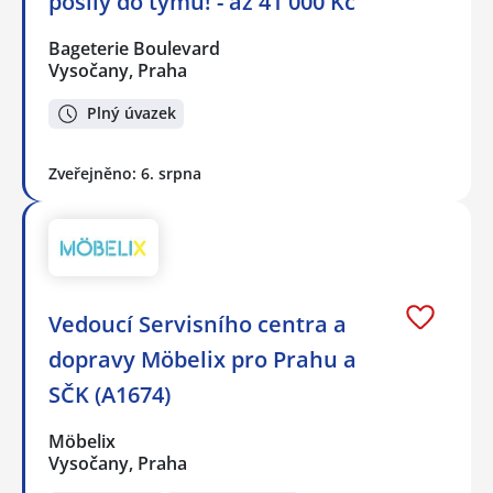
posily do týmu! - až 41 000 Kč
Bageterie Boulevard
Vysočany, Praha
Plný úvazek
Zveřejněno: 6. srpna
Vedoucí Servisního centra a
dopravy Möbelix pro Prahu a
SČK (A1674)
Möbelix
Vysočany, Praha