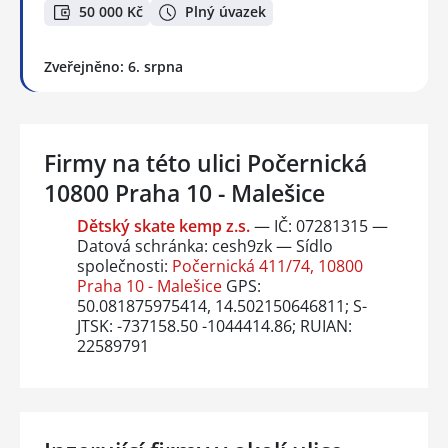
50 000 Kč
Plný úvazek
Zveřejněno: 6. srpna
Firmy na této ulici Počernická
10800 Praha 10 - Malešice
Dětský skate kemp z.s.
— IČ: 07281315 —
Datová schránka: cesh9zk — Sídlo
společnosti:
Počernická 411/74, 10800
Praha 10 - Malešice
GPS:
50.081875975414, 14.502150646811; S-
JTSK: -737158.50 -1044414.86; RUIAN:
22589791