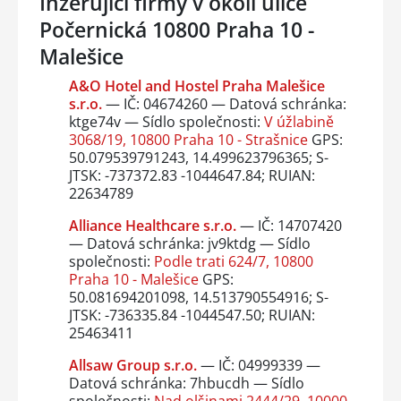
Inzerující firmy v okolí ulice
Počernická 10800 Praha 10 -
Malešice
A&O Hotel and Hostel Praha Malešice
s.r.o.
— IČ: 04674260 — Datová schránka:
ktge74v — Sídlo společnosti:
V úžlabině
3068/19, 10800 Praha 10 - Strašnice
GPS:
50.079539791243, 14.499623796365; S-
JTSK: -737372.83 -1044647.84; RUIAN:
22634789
Alliance Healthcare s.r.o.
— IČ: 14707420
— Datová schránka: jv9ktdg — Sídlo
společnosti:
Podle trati 624/7, 10800
Praha 10 - Malešice
GPS:
50.081694201098, 14.513790554916; S-
JTSK: -736335.84 -1044547.50; RUIAN:
25463411
Allsaw Group s.r.o.
— IČ: 04999339 —
Datová schránka: 7hbucdh — Sídlo
společnosti:
Nad olšinami 2444/29, 10000