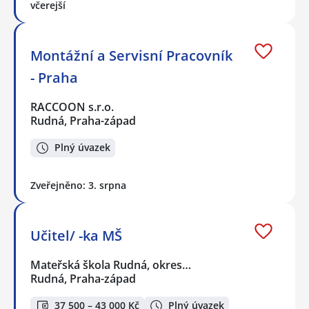
včerejší
Montážní a Servisní Pracovník
- Praha
RACCOON s.r.o.
Rudná, Praha-západ
Plný úvazek
Zveřejněno: 3. srpna
Učitel/ -ka MŠ
Mateřská škola Rudná, okres…
Rudná, Praha-západ
37 500 – 43 000 Kč
Plný úvazek