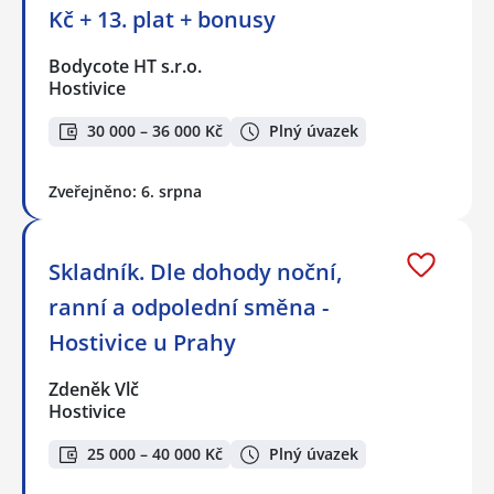
Kč + 13. plat + bonusy
Bodycote HT s.r.o.
Hostivice
30 000 – 36 000 Kč
Plný úvazek
Zveřejněno: 6. srpna
Skladník. Dle dohody noční,
ranní a odpolední směna -
Hostivice u Prahy
Zdeněk Vlč
Hostivice
25 000 – 40 000 Kč
Plný úvazek