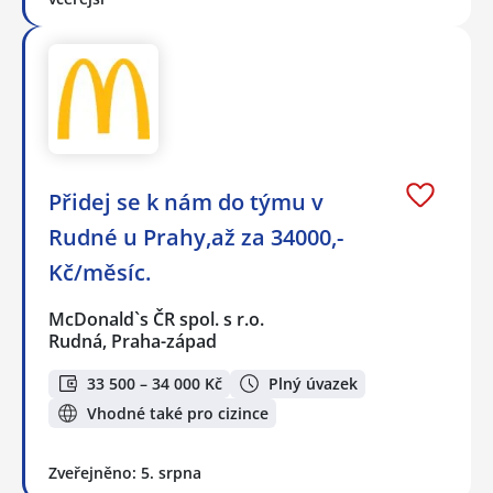
Přidej se k nám do týmu v
Rudné u Prahy,až za 34000,-
Kč/měsíc.
McDonald`s ČR spol. s r.o.
Rudná, Praha-západ
33 500 – 34 000 Kč
Plný úvazek
Vhodné také pro cizince
Zveřejněno: 5. srpna