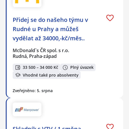
Přidej se do našeho týmu v
Rudné u Prahy a můžeš
vydělat až 34000,-kč/měs..
McDonald`s ČR spol. s r.o.
Rudná, Praha-západ
33 500 – 34 000 Kč
Plný úvazek
Vhodné také pro absolventy
Zveřejněno: 5. srpna
Skladník s VZV / 1 směna