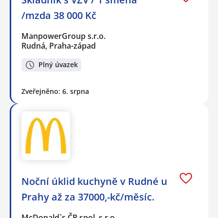
/mzda 38 000 Kč
ManpowerGroup s.r.o.
Rudná, Praha-západ
Plný úvazek
Zveřejněno: 6. srpna
Noční úklid kuchyně v Rudné u
Prahy až za 37000,-kč/měsíc.
McDonald`s ČR spol. s r.o.