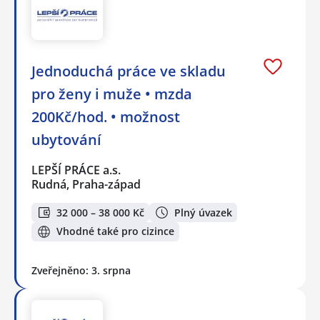
Jednoduchá práce ve skladu
pro ženy i muže • mzda
200Kč/hod. • možnost
ubytování
LEPŠÍ PRÁCE a.s.
Rudná, Praha-západ
32 000 – 38 000 Kč
Plný úvazek
Vhodné také pro cizince
Zveřejněno: 3. srpna