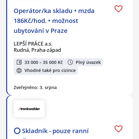
Operátor/ka skladu • mzda
186Kč/hod. • možnost
ubytování v Praze
LEPŠÍ PRÁCE a.s.
Rudná, Praha-západ
33 000 – 35 000 Kč
Plný úvazek
Vhodné také pro cizince
Zveřejněno: 3. srpna
⭕ Skladník - pouze ranní