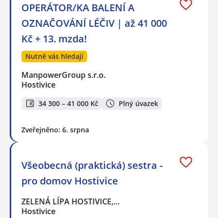
OPERÁTOR/KA BALENÍ A
OZNAČOVÁNÍ LÉČIV | až 41 000
Kč + 13. mzda!
Nutně vás hledají
ManpowerGroup s.r.o.
Hostivice
34 300 – 41 000 Kč
Plný úvazek
Zveřejněno: 6. srpna
Všeobecná (praktická) sestra -
pro domov Hostivice
ZELENÁ LÍPA HOSTIVICE,…
Hostivice