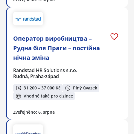
Оператор виробництва –
Рудна біля Праги – постійна
нічна зміна
Randstad HR Solutions s.r.o.
Rudná, Praha-západ
31 200 – 37 000 Kč
Plný úvazek
Vhodné také pro cizince
Zveřejněno: 6. srpna