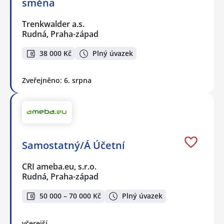
směna
Trenkwalder a.s.
Rudná, Praha-západ
38 000 Kč
Plný úvazek
Zveřejněno: 6. srpna
Samostatný/Á Účetní
CRI ameba.eu, s.r.o.
Rudná, Praha-západ
50 000 – 70 000 Kč
Plný úvazek
včerejší