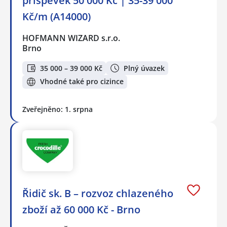
příspěvek 50 000 Kč | 35-39 000
Kč/m (A14000)
HOFMANN WIZARD s.r.o.
Brno
35 000 – 39 000 Kč
Plný úvazek
Vhodné také pro cizince
Zveřejněno: 1. srpna
Řidič sk. B – rozvoz chlazeného
zboží až 60 000 Kč - Brno