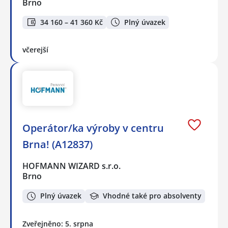
Brno
34 160 – 41 360 Kč
Plný úvazek
včerejší
Operátor/ka výroby v centru
Brna! (A12837)
HOFMANN WIZARD s.r.o.
Brno
Plný úvazek
Vhodné také pro absolventy
Zveřejněno: 5. srpna