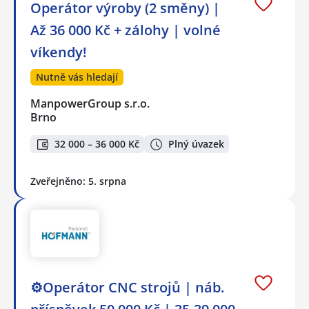
Operátor výroby (2 směny) |
Až 36 000 Kč + zálohy | volné
víkendy!
Nutně vás hledají
ManpowerGroup s.r.o.
Brno
32 000 – 36 000 Kč
Plný úvazek
Zveřejněno: 5. srpna
⚙️Operátor CNC strojů ️| náb.