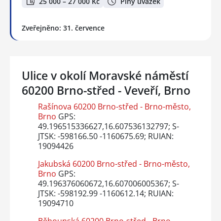
25 000 – 27 000 Kč
Plný úvazek
Zveřejněno: 31. července
Ulice v okolí Moravské náměstí
60200 Brno-střed - Veveří, Brno
Rašínova 60200 Brno-střed - Brno-město,
Brno
GPS:
49.196515336627,16.607536132797; S-
JTSK: -598166.50 -1160675.69; RUIAN:
19094426
Jakubská 60200 Brno-střed - Brno-město,
Brno
GPS:
49.196376060672,16.607006005367; S-
JTSK: -598192.99 -1160612.14; RUIAN:
19094710
Běhounská 60200 Brno-střed - Brno-