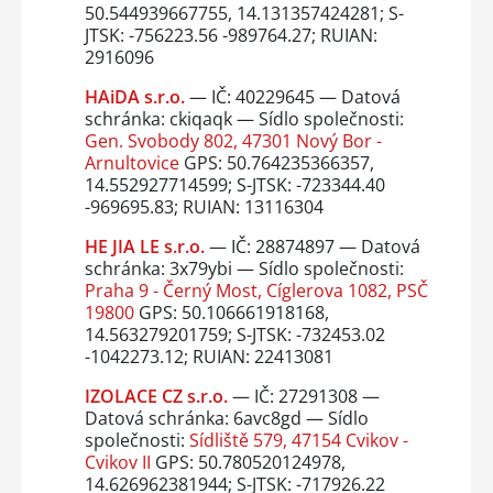
50.544939667755, 14.131357424281; S-
JTSK: -756223.56 -989764.27; RUIAN:
2916096
HAiDA s.r.o.
— IČ: 40229645 — Datová
schránka: ckiqaqk — Sídlo společnosti:
Gen. Svobody 802, 47301 Nový Bor -
Arnultovice
GPS: 50.764235366357,
14.552927714599; S-JTSK: -723344.40
-969695.83; RUIAN: 13116304
HE JIA LE s.r.o.
— IČ: 28874897 — Datová
schránka: 3x79ybi — Sídlo společnosti:
Praha 9 - Černý Most, Cíglerova 1082, PSČ
19800
GPS: 50.106661918168,
14.563279201759; S-JTSK: -732453.02
-1042273.12; RUIAN: 22413081
IZOLACE CZ s.r.o.
— IČ: 27291308 —
Datová schránka: 6avc8gd — Sídlo
společnosti:
Sídliště 579, 47154 Cvikov -
Cvikov II
GPS: 50.780520124978,
14.626962381944; S-JTSK: -717926.22