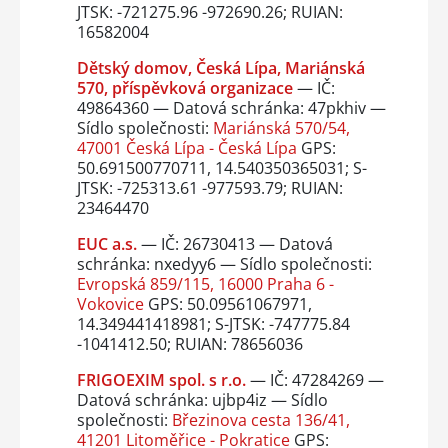
JTSK: -721275.96 -972690.26; RUIAN:
16582004
Dětský domov, Česká Lípa, Mariánská
570, příspěvková organizace
— IČ:
49864360 — Datová schránka: 47pkhiv —
Sídlo společnosti:
Mariánská 570/54,
47001 Česká Lípa - Česká Lípa
GPS:
50.691500770711, 14.540350365031; S-
JTSK: -725313.61 -977593.79; RUIAN:
23464470
EUC a.s.
— IČ: 26730413 — Datová
schránka: nxedyy6 — Sídlo společnosti:
Evropská 859/115, 16000 Praha 6 -
Vokovice
GPS: 50.09561067971,
14.349441418981; S-JTSK: -747775.84
-1041412.50; RUIAN: 78656036
FRIGOEXIM spol. s r.o.
— IČ: 47284269 —
Datová schránka: ujbp4iz — Sídlo
společnosti:
Březinova cesta 136/41,
41201 Litoměřice - Pokratice
GPS: