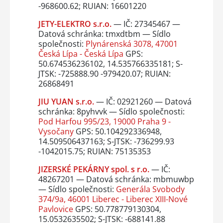
-968600.62; RUIAN: 16601220
JETY-ELEKTRO s.r.o.
— IČ: 27345467 —
Datová schránka: tmxdtbm — Sídlo
společnosti:
Plynárenská 3078, 47001
Česká Lípa - Česká Lípa
GPS:
50.674536236102, 14.535766335181; S-
JTSK: -725888.90 -979420.07; RUIAN:
26868491
JIU YUAN s.r.o.
— IČ: 02921260 — Datová
schránka: 8pyhvvk — Sídlo společnosti:
Pod Harfou 995/23, 19000 Praha 9 -
Vysočany
GPS: 50.104292336948,
14.509506437163; S-JTSK: -736299.93
-1042015.75; RUIAN: 75135353
JIZERSKÉ PEKÁRNY spol. s r.o.
— IČ:
48267201 — Datová schránka: mbmuwbp
— Sídlo společnosti:
Generála Svobody
374/9a, 46001 Liberec - Liberec XIII-Nové
Pavlovice
GPS: 50.778779130304,
15.0532635502; S-JTSK: -688141.88