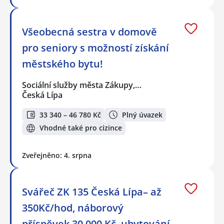
Všeobecná sestra v domově
pro seniory s možností získání
městského bytu!
Sociální služby města Zákupy,…
Česká Lípa
33 340 – 46 780 Kč
Plný úvazek
Vhodné také pro cizince
Zveřejněno: 4. srpna
Svářeč ZK 135 Česká Lípa– až
350Kč/hod, náborový
příspěvek 30.000 Kč, ubytování