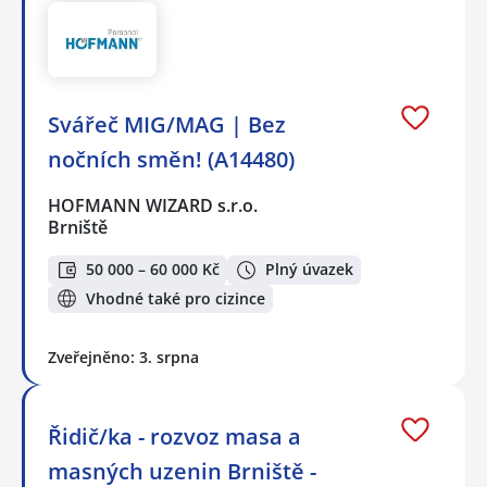
Svářeč MIG/MAG | Bez
nočních směn! (A14480)
HOFMANN WIZARD s.r.o.
Brniště
50 000 – 60 000 Kč
Plný úvazek
Vhodné také pro cizince
Zveřejněno: 3. srpna
Řidič/ka - rozvoz masa a
masných uzenin Brniště -