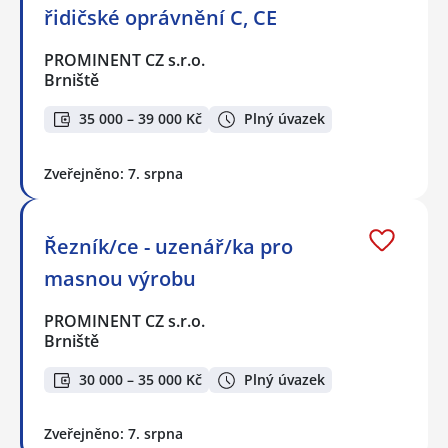
řidičské oprávnění C, CE
PROMINENT CZ s.r.o.
Brniště
35 000 – 39 000 Kč
Plný úvazek
Zveřejněno: 7. srpna
Řezník/ce - uzenář/ka pro
masnou výrobu
PROMINENT CZ s.r.o.
Brniště
30 000 – 35 000 Kč
Plný úvazek
Zveřejněno: 7. srpna