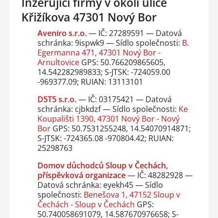
Inzerující firmy v okolí ulice
Křižíkova 47301 Nový Bor
Aveniro s.r.o.
— IČ: 27289591 — Datová
schránka: 9ispwk9 — Sídlo společnosti:
B.
Egermanna 471, 47301 Nový Bor -
Arnultovice
GPS: 50.766209865605,
14.542282989833; S-JTSK: -724059.00
-969377.09; RUIAN: 13113101
D5T5 s.r.o.
— IČ: 03175421 — Datová
schránka: cjbkdzf — Sídlo společnosti:
Ke
Koupališti 1390, 47301 Nový Bor - Nový
Bor
GPS: 50.7531255248, 14.54070914871;
S-JTSK: -724365.08 -970804.42; RUIAN:
25298763
Domov důchodců Sloup v Čechách,
příspěvková organizace
— IČ: 48282928 —
Datová schránka: eyekh45 — Sídlo
společnosti:
Benešova 1, 47152 Sloup v
Čechách - Sloup v Čechách
GPS:
50.740058691079, 14.587670976658; S-