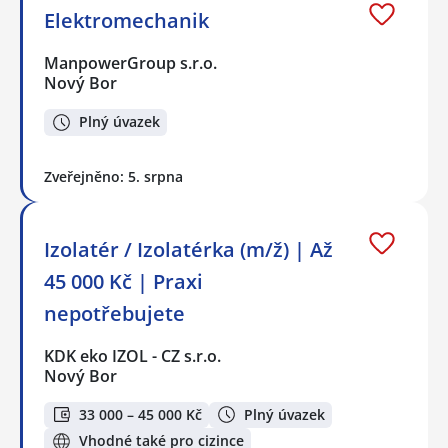
Elektromechanik
ManpowerGroup s.r.o.
Nový Bor
Plný úvazek
Zveřejněno: 5. srpna
Izolatér / Izolatérka (m/ž) | Až
45 000 Kč | Praxi
nepotřebujete
KDK eko IZOL - CZ s.r.o.
Nový Bor
33 000 – 45 000 Kč
Plný úvazek
Vhodné také pro cizince