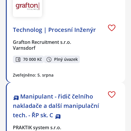
Technolog | Procesní Inženýr
Grafton Recruitment s.r.o.
Varnsdorf
70 000 Kč
Plný úvazek
Zveřejněno: 5. srpna
🛺 Manipulant - řidič čelního
nakladače a další manipulační
tech. - ŘP sk. C 🛺
PRAKTIK system s.r.o.