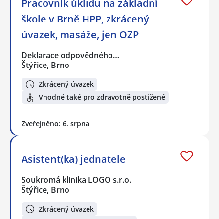
Pracovník úklidu na základní
škole v Brně HPP, zkrácený
úvazek, masáže, jen OZP
Deklarace odpovědného…
Štýřice, Brno
Zkrácený úvazek
Vhodné také pro zdravotně postižené
Zveřejněno: 6. srpna
Asistent(ka) jednatele
Soukromá klinika LOGO s.r.o.
Štýřice, Brno
Zkrácený úvazek