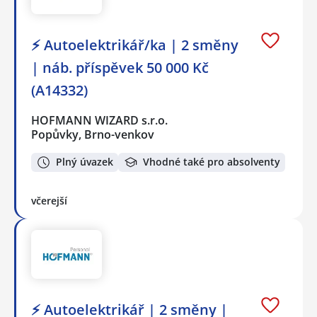
⚡ Autoelektrikář/ka | 2 směny
| náb. příspěvek 50 000 Kč
(A14332)
HOFMANN WIZARD s.r.o.
Popůvky, Brno-venkov
Plný úvazek
Vhodné také pro absolventy
včerejší
⚡ Autoelektrikář | 2 směny |