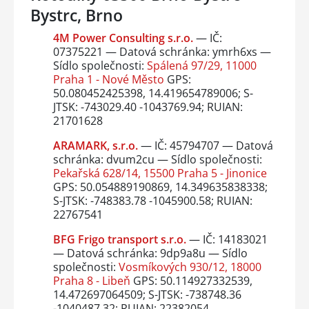
Bystrc, Brno
4M Power Consulting s.r.o.
— IČ:
07375221 — Datová schránka: ymrh6xs —
Sídlo společnosti:
Spálená 97/29, 11000
Praha 1 - Nové Město
GPS:
50.080452425398, 14.419654789006; S-
JTSK: -743029.40 -1043769.94; RUIAN:
21701628
ARAMARK, s.r.o.
— IČ: 45794707 — Datová
schránka: dvum2cu — Sídlo společnosti:
Pekařská 628/14, 15500 Praha 5 - Jinonice
GPS: 50.054889190869, 14.349635838338;
S-JTSK: -748383.78 -1045900.58; RUIAN:
22767541
BFG Frigo transport s.r.o.
— IČ: 14183021
— Datová schránka: 9dp9a8u — Sídlo
společnosti:
Vosmíkových 930/12, 18000
Praha 8 - Libeň
GPS: 50.114927332539,
14.472697064509; S-JTSK: -738748.36
-1040487.32; RUIAN: 22382054