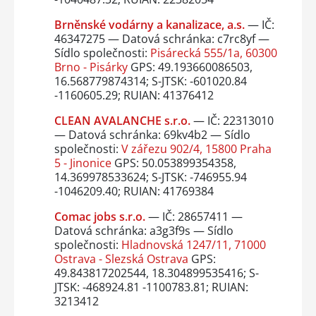
Brněnské vodárny a kanalizace, a.s.
— IČ:
46347275 — Datová schránka: c7rc8yf —
Sídlo společnosti:
Pisárecká 555/1a, 60300
Brno - Pisárky
GPS: 49.193660086503,
16.568779874314; S-JTSK: -601020.84
-1160605.29; RUIAN: 41376412
CLEAN AVALANCHE s.r.o.
— IČ: 22313010
— Datová schránka: 69kv4b2 — Sídlo
společnosti:
V zářezu 902/4, 15800 Praha
5 - Jinonice
GPS: 50.053899354358,
14.369978533624; S-JTSK: -746955.94
-1046209.40; RUIAN: 41769384
Comac jobs s.r.o.
— IČ: 28657411 —
Datová schránka: a3g3f9s — Sídlo
společnosti:
Hladnovská 1247/11, 71000
Ostrava - Slezská Ostrava
GPS:
49.843817202544, 18.304899535416; S-
JTSK: -468924.81 -1100783.81; RUIAN:
3213412