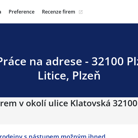
a
Preference
Recenze firem
Práce na adrese - 32100 Plz
Litice, Plzeň
rem v okolí ulice Klatovská 32100 
 prodejny s nástupem možným ihned