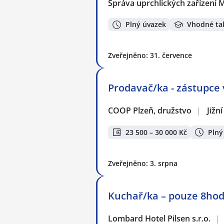
Správa uprchlických zařízení M
Plný úvazek
Vhodné ta
Zveřejněno: 31. července
Prodavač/ka - zástupce
COOP Plzeň, družstvo
|
Jižn
23 500 – 30 000 Kč
Plný
Zveřejněno: 3. srpna
Kuchař/ka – pouze 8ho
Lombard Hotel Pilsen s.r.o.
|