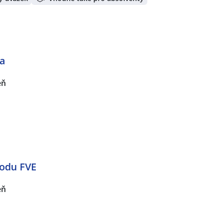
ta
eň
hodu FVE
eň