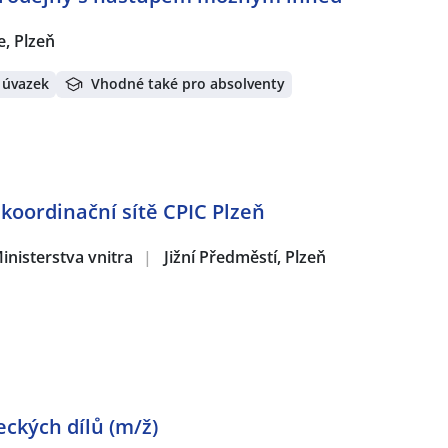
ce, Plzeň
 úvazek
Vhodné také pro absolventy
 koordinační sítě CPIC Plzeň
inisterstva vnitra
|
Jižní Předměstí, Plzeň
ckých dílů (m/ž)