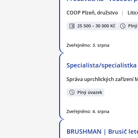
COOP Plzeň, družstvo
|
Liti
25 500 – 30 000 Kč
Plný
Zveřejněno: 3. srpna
Specialista/specialistka
Správa uprchlických zařízení M
Plný úvazek
Zveřejněno: 4. srpna
BRUSHMAN | Brusič lete