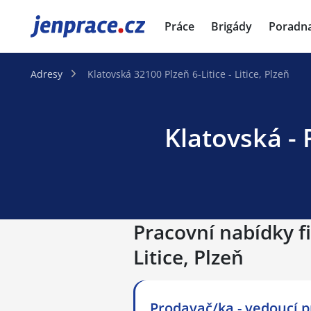
JenPráce.cz
Práce
Brigády
Poradn
Adresy
Klatovská 32100 Plzeň 6-Litice - Litice, Plzeň
Klatovská - 
Pracovní nabídky fi
Litice, Plzeň
Prodavač/ka - vedoucí