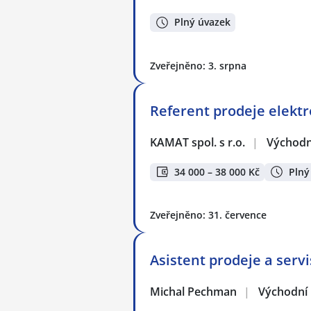
Plný úvazek
Zveřejněno: 3. srpna
Referent prodeje elekt
KAMAT spol. s r.o.
|
Východn
34 000 – 38 000 Kč
Plný
Zveřejněno: 31. července
Asistent prodeje a servi
Michal Pechman
|
Východní 