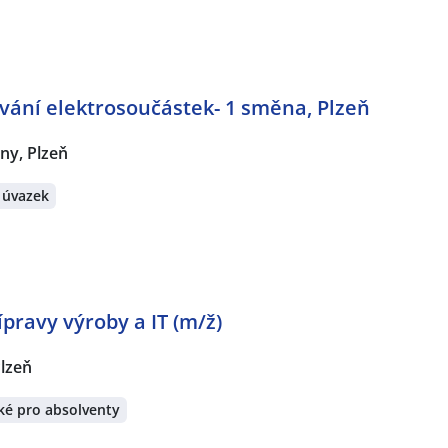
ání elektrosoučástek- 1 směna, Plzeň
ny, Plzeň
 úvazek
pravy výroby a IT (m/ž)
lzeň
ké pro absolventy