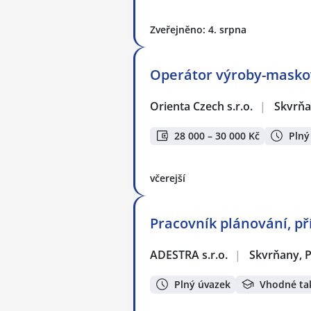
Zveřejněno: 4. srpna
Operátor výroby-maskov
Orienta Czech s.r.o.
|
Skvrňa
28 000 – 30 000 Kč
Plný
včerejší
Pracovník plánování, pří
ADESTRA s.r.o.
|
Skvrňany, P
Plný úvazek
Vhodné ta