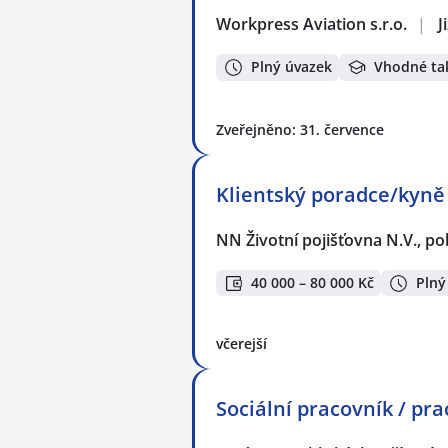
Workpress Aviation s.r.o.
|
J
Plný úvazek
Vhodné ta
Zveřejněno: 31. července
Klientský poradce/kyně 
NN Životní pojišťovna N.V., p
40 000 – 80 000 Kč
Plný
včerejší
Sociální pracovník / pra