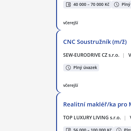
40 000 – 70 000 Kč
Plný
včerejší
CNC Soustružník (m/ž)
SEW-EURODRIVE CZ s.r.o.
|
V
Plný úvazek
včerejší
Realitní makléř/ka pro 
TOP LUXURY LIVING s.r.o.
|
56 000 – 100 000 Kč
Pln