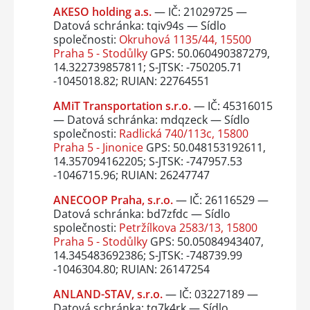
AKESO holding a.s.
— IČ: 21029725 —
Datová schránka: tqiv94s — Sídlo
společnosti:
Okruhová 1135/44, 15500
Praha 5 - Stodůlky
GPS: 50.060490387279,
14.322739857811; S-JTSK: -750205.71
-1045018.82; RUIAN: 22764551
AMiT Transportation s.r.o.
— IČ: 45316015
— Datová schránka: mdqzeck — Sídlo
společnosti:
Radlická 740/113c, 15800
Praha 5 - Jinonice
GPS: 50.048153192611,
14.357094162205; S-JTSK: -747957.53
-1046715.96; RUIAN: 26247747
ANECOOP Praha, s.r.o.
— IČ: 26116529 —
Datová schránka: bd7zfdc — Sídlo
společnosti:
Petržílkova 2583/13, 15800
Praha 5 - Stodůlky
GPS: 50.05084943407,
14.345483692386; S-JTSK: -748739.99
-1046304.80; RUIAN: 26147254
ANLAND-STAV, s.r.o.
— IČ: 03227189 —
Datová schránka: tq7k4rk — Sídlo