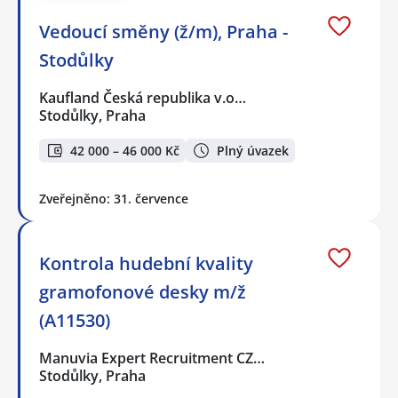
Vedoucí směny (ž/m), Praha -
Stodůlky
Kaufland Česká republika v.o…
Stodůlky, Praha
42 000 – 46 000 Kč
Plný úvazek
Zveřejněno: 31. července
Kontrola hudební kvality
gramofonové desky️ m/ž
(A11530)
Manuvia Expert Recruitment CZ…
Stodůlky, Praha