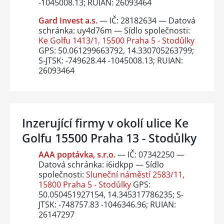
-1045008.13; RUIAN: 26093464
Gard Invest a.s.
— IČ: 28182634 — Datová
schránka: uy4d76m — Sídlo společnosti:
Ke Golfu 1413/1, 15500 Praha 5 - Stodůlky
GPS: 50.061299663792, 14.330705263799;
S-JTSK: -749628.44 -1045008.13; RUIAN:
26093464
Inzerující firmy v okolí ulice Ke
Golfu 15500 Praha 13 - Stodůlky
AAA poptávka, s.r.o.
— IČ: 07342250 —
Datová schránka: i6idkpp — Sídlo
společnosti:
Sluneční náměstí 2583/11,
15800 Praha 5 - Stodůlky
GPS:
50.050451927154, 14.345317786235; S-
JTSK: -748757.83 -1046346.96; RUIAN:
26147297