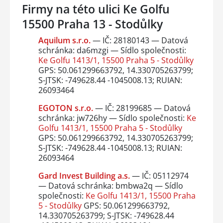
Firmy na této ulici Ke Golfu
15500 Praha 13 - Stodůlky
Aquilum s.r.o.
— IČ: 28180143 — Datová
schránka: da6mzgi — Sídlo společnosti:
Ke Golfu 1413/1, 15500 Praha 5 - Stodůlky
GPS: 50.061299663792, 14.330705263799;
S-JTSK: -749628.44 -1045008.13; RUIAN:
26093464
EGOTON s.r.o.
— IČ: 28199685 — Datová
schránka: jw726hy — Sídlo společnosti:
Ke
Golfu 1413/1, 15500 Praha 5 - Stodůlky
GPS: 50.061299663792, 14.330705263799;
S-JTSK: -749628.44 -1045008.13; RUIAN:
26093464
Gard Invest Building a.s.
— IČ: 05112974
— Datová schránka: bmbwa2q — Sídlo
společnosti:
Ke Golfu 1413/1, 15500 Praha
5 - Stodůlky
GPS: 50.061299663792,
14.330705263799; S-JTSK: -749628.44