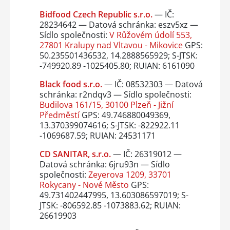
Bidfood Czech Republic s.r.o.
— IČ:
28234642 — Datová schránka: eszv5xz —
Sídlo společnosti:
V Růžovém údolí 553,
27801 Kralupy nad Vltavou - Mikovice
GPS:
50.235501436532, 14.2888565929; S-JTSK:
-749920.89 -1025405.80; RUIAN: 6161090
Black food s.r.o.
— IČ: 08532303 — Datová
schránka: r2ndqv3 — Sídlo společnosti:
Budilova 161/15, 30100 Plzeň - Jižní
Předměstí
GPS: 49.746880049369,
13.370399074616; S-JTSK: -822922.11
-1069687.59; RUIAN: 24531171
CD SANITAR, s.r.o.
— IČ: 26319012 —
Datová schránka: 6jru93n — Sídlo
společnosti:
Zeyerova 1209, 33701
Rokycany - Nové Město
GPS:
49.731402447995, 13.603086597019; S-
JTSK: -806592.85 -1073883.62; RUIAN:
26619903