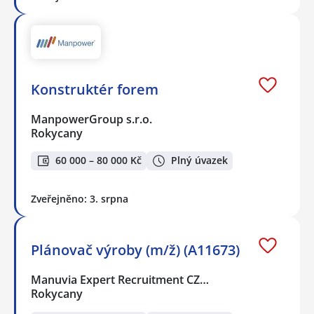
Konstruktér forem
ManpowerGroup s.r.o.
Rokycany
60 000 – 80 000 Kč
Plný úvazek
Zveřejněno: 3. srpna
Plánovač výroby (m/ž) (A11673)
Manuvia Expert Recruitment CZ…
Rokycany