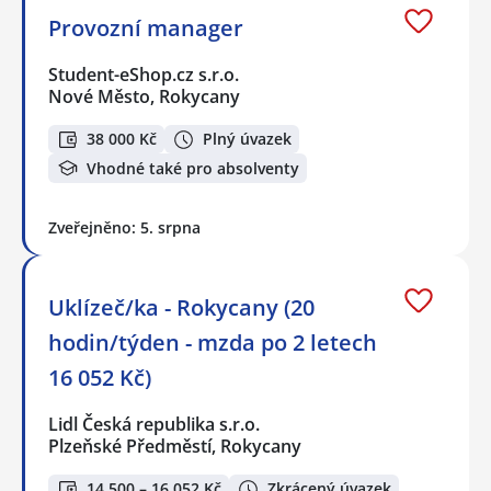
Provozní manager
Student-eShop.cz s.r.o.
Nové Město, Rokycany
38 000 Kč
Plný úvazek
Vhodné také pro absolventy
Zveřejněno: 5. srpna
Uklízeč/ka - Rokycany (20
hodin/týden - mzda po 2 letech
16 052 Kč)
Lidl Česká republika s.r.o.
Plzeňské Předměstí, Rokycany
14 500 – 16 052 Kč
Zkrácený úvazek