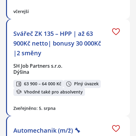
včerejší
Svářeč ZK 135 – HPP | až 63
900Kč netto| bonusy 30 000Kč
|2 směny
SH Job Partners s.r.o.
Dýšina
63 900 – 64 000 Kč
Plný úvazek
Vhodné také pro absolventy
Zveřejněno: 5. srpna
Automechanik (m/ž) 🔧