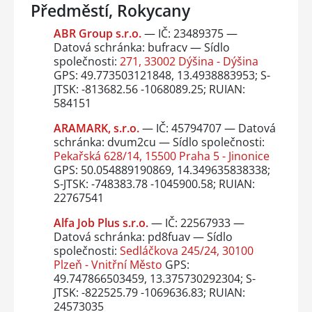
Předměstí, Rokycany
ABR Group s.r.o.
— IČ: 23489375 —
Datová schránka: bufracv — Sídlo
společnosti:
271, 33002 Dýšina - Dýšina
GPS: 49.773503121848, 13.4938883953; S-
JTSK: -813682.56 -1068089.25; RUIAN:
584151
ARAMARK, s.r.o.
— IČ: 45794707 — Datová
schránka: dvum2cu — Sídlo společnosti:
Pekařská 628/14, 15500 Praha 5 - Jinonice
GPS: 50.054889190869, 14.349635838338;
S-JTSK: -748383.78 -1045900.58; RUIAN:
22767541
Alfa Job Plus s.r.o.
— IČ: 22567933 —
Datová schránka: pd8fuav — Sídlo
společnosti:
Sedláčkova 245/24, 30100
Plzeň - Vnitřní Město
GPS:
49.747866503459, 13.375730292304; S-
JTSK: -822525.79 -1069636.83; RUIAN:
24573035