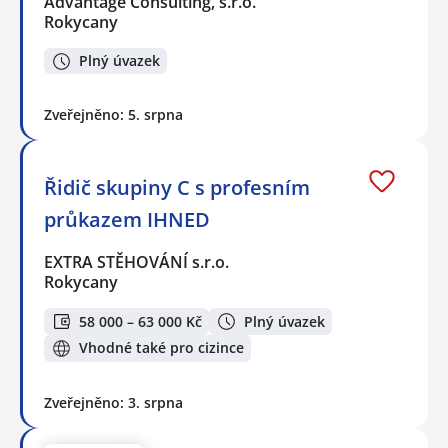
Advantage Consulting, s.r.o.
Rokycany
Plný úvazek
Zveřejněno: 5. srpna
Řidič skupiny C s profesním
průkazem IHNED
EXTRA STĚHOVÁNÍ s.r.o.
Rokycany
58 000 – 63 000 Kč
Plný úvazek
Vhodné také pro cizince
Zveřejněno: 3. srpna