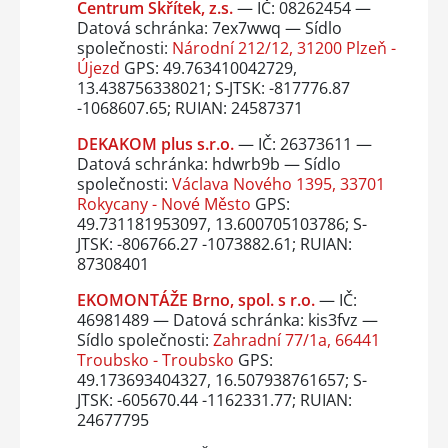
Centrum Skřítek, z.s.
— IČ: 08262454 —
Datová schránka: 7ex7wwq — Sídlo
společnosti:
Národní 212/12, 31200 Plzeň -
Újezd
GPS: 49.763410042729,
13.438756338021; S-JTSK: -817776.87
-1068607.65; RUIAN: 24587371
DEKAKOM plus s.r.o.
— IČ: 26373611 —
Datová schránka: hdwrb9b — Sídlo
společnosti:
Václava Nového 1395, 33701
Rokycany - Nové Město
GPS:
49.731181953097, 13.600705103786; S-
JTSK: -806766.27 -1073882.61; RUIAN:
87308401
EKOMONTÁŽE Brno, spol. s r.o.
— IČ:
46981489 — Datová schránka: kis3fvz —
Sídlo společnosti:
Zahradní 77/1a, 66441
Troubsko - Troubsko
GPS:
49.173693404327, 16.507938761657; S-
JTSK: -605670.44 -1162331.77; RUIAN:
24677795