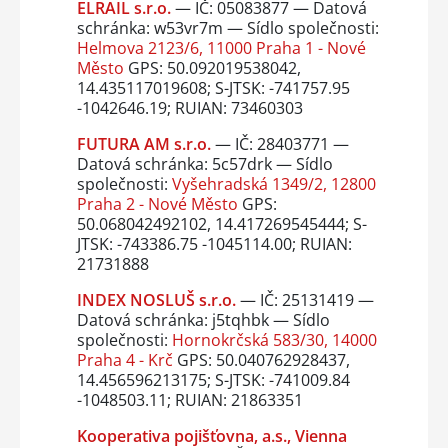
ELRAIL s.r.o.
— IČ: 05083877 — Datová
schránka: w53vr7m — Sídlo společnosti:
Helmova 2123/6, 11000 Praha 1 - Nové
Město
GPS: 50.092019538042,
14.435117019608; S-JTSK: -741757.95
-1042646.19; RUIAN: 73460303
FUTURA AM s.r.o.
— IČ: 28403771 —
Datová schránka: 5c57drk — Sídlo
společnosti:
Vyšehradská 1349/2, 12800
Praha 2 - Nové Město
GPS:
50.068042492102, 14.417269545444; S-
JTSK: -743386.75 -1045114.00; RUIAN:
21731888
INDEX NOSLUŠ s.r.o.
— IČ: 25131419 —
Datová schránka: j5tqhbk — Sídlo
společnosti:
Hornokrčská 583/30, 14000
Praha 4 - Krč
GPS: 50.040762928437,
14.456596213175; S-JTSK: -741009.84
-1048503.11; RUIAN: 21863351
Kooperativa pojišťovna, a.s., Vienna