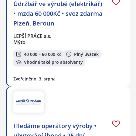
Údržbář ve výrobě (elektrikář)
• mzda 60 000Kč • svoz zdarma
Plzeň, Beroun
LEPŠÍ PRÁCE a.s.
Mýto
40 000 – 60 000 Kč
Plný úvazek
Vhodné také pro absolventy
Zveřejněno: 3. srpna
Hledáme operátory výroby •
ubytování ihned • 25 dní