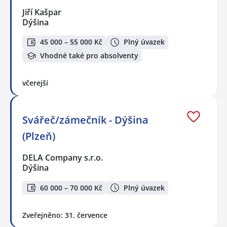
Jiří Kašpar
Dýšina
45 000 – 55 000 Kč
Plný úvazek
Vhodné také pro absolventy
včerejší
Svářeč/zámečník - Dýšina
(Plzeň)
DELA Company s.r.o.
Dýšina
60 000 – 70 000 Kč
Plný úvazek
Zveřejněno: 31. července