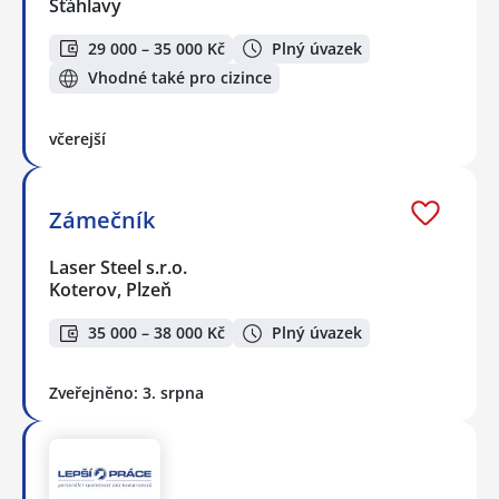
Šťáhlavy
29 000 – 35 000 Kč
Plný úvazek
Vhodné také pro cizince
včerejší
Zámečník
Laser Steel s.r.o.
Koterov, Plzeň
35 000 – 38 000 Kč
Plný úvazek
Zveřejněno: 3. srpna