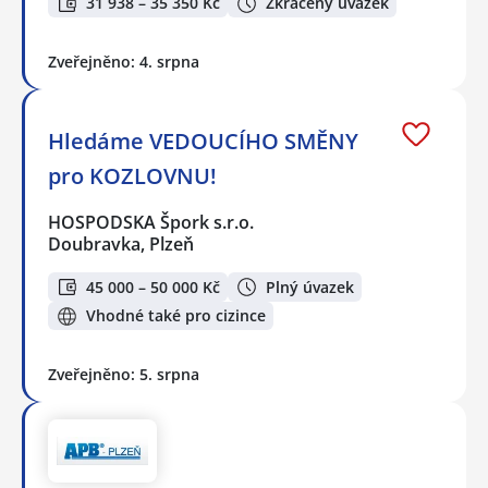
31 938 – 35 350 Kč
Zkrácený úvazek
Zveřejněno: 4. srpna
Hledáme VEDOUCÍHO SMĚNY
pro KOZLOVNU!
HOSPODSKA Špork s.r.o.
Doubravka, Plzeň
45 000 – 50 000 Kč
Plný úvazek
Vhodné také pro cizince
Zveřejněno: 5. srpna