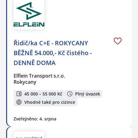
Řidič/ka C+E - ROKYCANY
BĚŽNĚ 54.000,- Kč čistého -
DENNĚ DOMA
Elflein Transport s.r.o.
Rokycany
45 000 – 55 000 Kč
Plný úvazek
Vhodné také pro cizince
Zveřejněno: 4. srpna