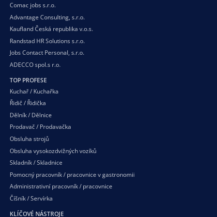
Comac jobs s.r.o.
Advantage Consulting, s.r.o.
Kaufland Česká republika v.o.s.
Randstad HR Solutions s.r.o.
Jobs Contact Personal, s.r.o.
ADECCO spol.s r.o.
TOP PROFESE
Kuchař / Kuchařka
Řidič / Řidička
Dělník / Dělnice
Prodavač / Prodavačka
Obsluha strojů
Obsluha vysokozdvižných vozíků
Skladník / Skladnice
Pomocný pracovník / pracovnice v gastronomii
Administrativní pracovník / pracovnice
Číšník / Servírka
KLÍČOVÉ NÁSTROJE