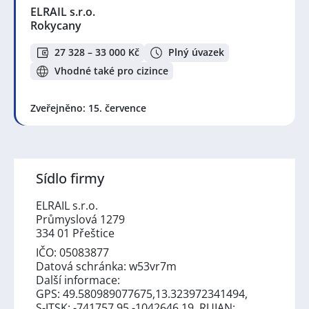
ELRAIL s.r.o.
Rokycany
27 328 – 33 000 Kč
Plný úvazek
Vhodné také pro cizince
Zveřejněno: 15. července
Sídlo firmy
ELRAIL s.r.o.
Průmyslová 1279
334 01 Přeštice
IČO: 05083877
Datová schránka: w53vr7m
Další informace:
GPS: 49.580989077675,13.323972341494,
S-JTSK: -741757.95 -1042646.19, RUIAN: