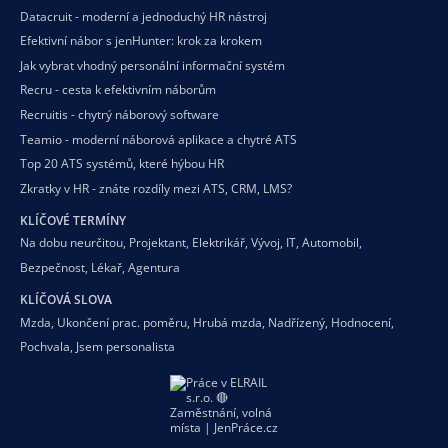
Datacruit - moderní a jednoduchý HR nástroj
Efektivní nábor s jenHunter: krok za krokem
Jak vybrat vhodný personální informační systém
Recru - cesta k efektivním náborům
Recruitis - chytrý náborový software
Teamio - moderní náborová aplikace a chytré ATS
Top 20 ATS systémů, které hýbou HR
Zkratky v HR - znáte rozdíly mezi ATS, CRM, LMS?
KLÍČOVÉ TERMÍNY
Na dobu neurčitou
,
Projektant
,
Elektrikář
,
Vývoj
,
IT
,
Automobil
,
Bezpečnost
,
Lékař
,
Agentura
KLÍČOVÁ SLOVA
Mzda
,
Ukončení prac. poměru
,
Hrubá mzda
,
Nadřízený
,
Hodnocení
,
Pochvala
,
Jsem personalista