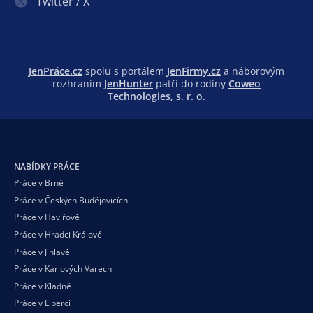
Twitter / X
JenPráce.cz
spolu s portálem
JenFirmy.cz
a náborovým
rozhraním
JenHunter
patří do rodiny
Coweo
Technologies, s. r. o.
NABÍDKY PRÁCE
Práce v Brně
Práce v Českých Budějovicích
Práce v Havířově
Práce v Hradci Králové
Práce v Jihlavě
Práce v Karlových Varech
Práce v Kladně
Práce v Liberci