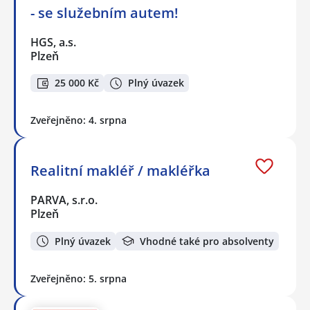
- se služebním autem!
HGS, a.s.
Plzeň
25 000 Kč
Plný úvazek
Zveřejněno: 4. srpna
Realitní makléř / makléřka
PARVA, s.r.o.
Plzeň
Plný úvazek
Vhodné také pro absolventy
Zveřejněno: 5. srpna