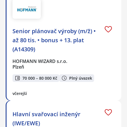
Senior plánovač výroby (m/ž) •
až 80 tis. • bonus + 13. plat
(A14309)
HOFMANN WIZARD s.r.o.
Plzeň
70 000 – 80 000 Kč
Plný úvazek
včerejší
Hlavní svařovací inženýr
(IWE/EWE)