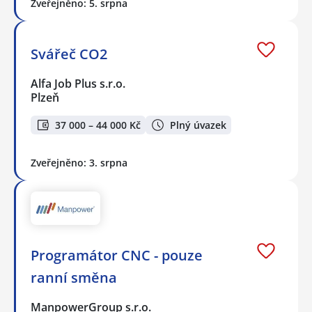
Zveřejněno: 5. srpna
Svářeč CO2
Alfa Job Plus s.r.o.
Plzeň
37 000 – 44 000 Kč
Plný úvazek
Zveřejněno: 3. srpna
Programátor CNC - pouze
ranní směna
ManpowerGroup s.r.o.