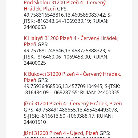
Pod Školou 31200 Plzeň 4 - Červený
Hrádek, Plzeň
GPS:
49.758316543816,13.460585083742; S-
JTSK: -816343.54 -1069339.19; RUIAN:
24400653
K Haltýři 31200 Plzeň 4 - Červený Hrádek,
Plzeň
GPS:
49.757681248646,13.458725888323; S-
JTSK: -816460.06 -1069458.00; RUIAN:
24400025
K Bukovci 31200 Plzeň 4 - Červený Hrádek,
Plzeň
GPS:
49.75936468506,13.457709104945; S-JTSK:
-816484.09 -1069287.55; RUIAN: 24400335
Jižní 31200 Plzeň 4 - Červený Hrádek, Plzeň
GPS: 49.758491488655,13.455434493078;
S-JTSK: -816613.50 -1069388.17; RUIAN:
24401510
Jižní 31200 Plzeň 4 - Újezd, Plzeň
GPS: