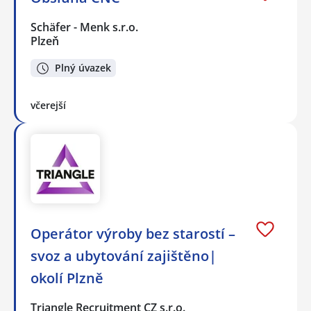
Schäfer - Menk s.r.o.
Plzeň
Plný úvazek
včerejší
Operátor výroby bez starostí –
svoz a ubytování zajištěno|
okolí Plzně
Triangle Recruitment CZ s.r.o.