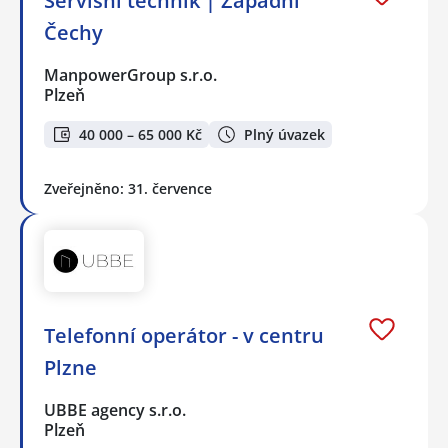
Servisní technik | Západní
Čechy
ManpowerGroup s.r.o.
Plzeň
40 000 – 65 000 Kč
Plný úvazek
Zveřejněno: 31. července
Telefonní operátor - v centru
Plzne
UBBE agency s.r.o.
Plzeň