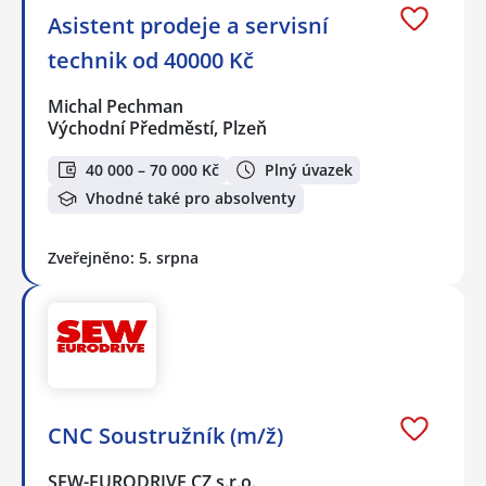
Asistent prodeje a servisní
technik od 40000 Kč
Michal Pechman
Východní Předměstí, Plzeň
40 000 – 70 000 Kč
Plný úvazek
Vhodné také pro absolventy
Zveřejněno: 5. srpna
CNC Soustružník (m/ž)
SEW-EURODRIVE CZ s.r.o.