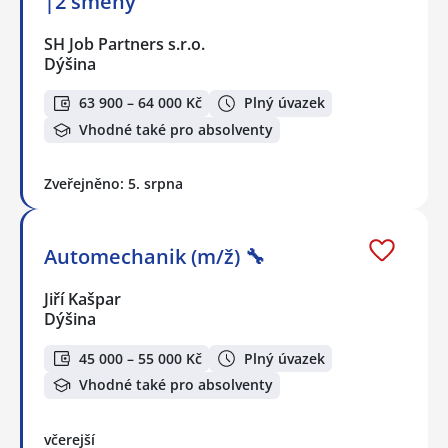
|2 směny
SH Job Partners s.r.o.
Dýšina
63 900 – 64 000 Kč
Plný úvazek
Vhodné také pro absolventy
Zveřejněno: 5. srpna
Automechanik (m/ž) 🔧
Jiří Kašpar
Dýšina
45 000 – 55 000 Kč
Plný úvazek
Vhodné také pro absolventy
včerejší