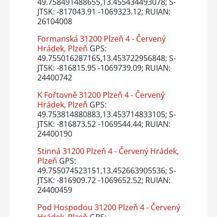
49.758491488655,13.455434493078; S-
JTSK: -817043.91 -1069323.12; RUIAN:
26104008
Formanská 31200 Plzeň 4 - Červený
Hrádek, Plzeň
GPS:
49.755016287165,13.453722956848; S-
JTSK: -816815.95 -1069739.09; RUIAN:
24400742
K Fořtovně 31200 Plzeň 4 - Červený
Hrádek, Plzeň
GPS:
49.753814880883,13.453714833105; S-
JTSK: -816873.52 -1069544.44; RUIAN:
24400190
Stinná 31200 Plzeň 4 - Červený Hrádek,
Plzeň
GPS:
49.755074523151,13.452663905536; S-
JTSK: -816909.72 -1069652.52; RUIAN:
24400459
Pod Hospodou 31200 Plzeň 4 - Červený