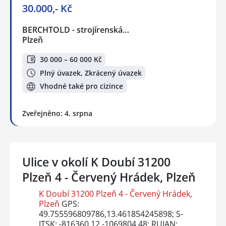
30.000,- Kč
BERCHTOLD - strojírenská…
Plzeň
30 000 – 60 000 Kč
Plný úvazek, Zkrácený úvazek
Vhodné také pro cizince
Zveřejněno: 4. srpna
Ulice v okolí K Doubí 31200
Plzeň 4 - Červený Hrádek, Plzeň
K Doubí 31200 Plzeň 4 - Červený Hrádek,
Plzeň
GPS:
49.755596809786,13.461854245898; S-
JTSK: -816360.12 -1069804.48; RUIAN: