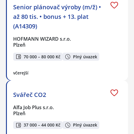
Senior plánovač výroby (m/ž) •
až 80 tis. • bonus + 13. plat
(A14309)
HOFMANN WIZARD s.r.o.
Plzeň
70 000 – 80 000 Kč
Plný úvazek
včerejší
Svářeč CO2
Alfa Job Plus s.r.o.
Plzeň
37 000 – 44 000 Kč
Plný úvazek