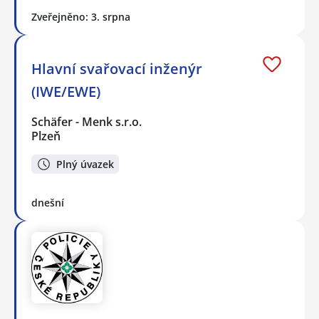
Zveřejněno: 3. srpna
Hlavní svařovací inženýr
(IWE/EWE)
Schäfer - Menk s.r.o.
Plzeň
Plný úvazek
dnešní