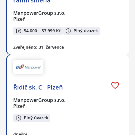
ranní směna
ManpowerGroup s.r.o.
Plzeň
54 000 – 57 999 Kč
Plný úvazek
Zveřejněno: 31. července
Řidič sk. C - Plzeň
ManpowerGroup s.r.o.
Plzeň
Plný úvazek
dnešní