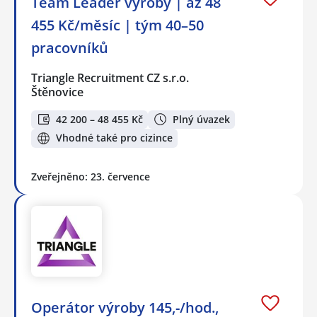
Team Leader výroby | až 48
455 Kč/měsíc | tým 40–50
pracovníků
Triangle Recruitment CZ s.r.o.
Štěnovice
42 200 – 48 455 Kč
Plný úvazek
Vhodné také pro cizince
Zveřejněno: 23. července
Operátor výroby 145,-/hod.,