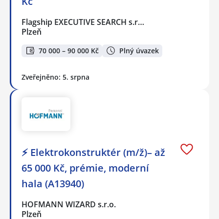
Kč
Flagship EXECUTIVE SEARCH s.r…
Plzeň
70 000 – 90 000 Kč
Plný úvazek
Zveřejněno: 5. srpna
⚡ Elektrokonstruktér (m/ž)– až
65 000 Kč, prémie, moderní
hala (A13940)
HOFMANN WIZARD s.r.o.
Plzeň