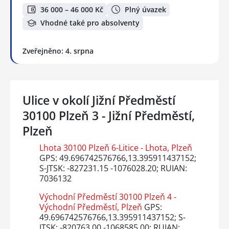
36 000 – 46 000 Kč
Plný úvazek
Vhodné také pro absolventy
Zveřejněno: 4. srpna
Ulice v okolí Jižní Předměstí
30100 Plzeň 3 - Jižní Předměstí,
Plzeň
Lhota 30100 Plzeň 6-Litice - Lhota, Plzeň
GPS: 49.696742576766,13.395911437152;
S-JTSK: -827231.15 -1076028.20; RUIAN:
7036132
Východní Předměstí 30100 Plzeň 4 -
Východní Předměstí, Plzeň
GPS:
49.696742576766,13.395911437152; S-
JTSK: -820763.00 -1068585.00; RUIAN: