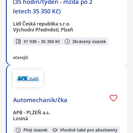
(35 hodin/týden - mzda po 2
letech 35 350 Kč)
Lidl Česká republika s.r.o.
Východní Předměstí, Plzeň
31 938 – 35 350 Kč
Zkrácený úvazek
včerejší
Automechanik/čka
APB - PLZEŇ a.s.
Losiná
Plný úvazek
Vhodné také pro absolventy