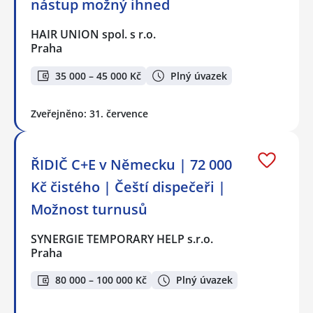
nástup možný ihned
HAIR UNION spol. s r.o.
Praha
35 000 – 45 000 Kč
Plný úvazek
Zveřejněno: 31. července
ŘIDIČ C+E v Německu | 72 000
Kč čistého | Čeští dispečeři |
Možnost turnusů
SYNERGIE TEMPORARY HELP s.r.o.
Praha
80 000 – 100 000 Kč
Plný úvazek