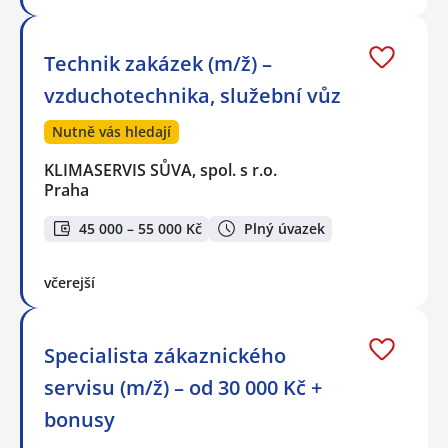
Technik zakázek (m/ž) –
vzduchotechnika, služební vůz
Nutně vás hledají
KLIMASERVIS SŮVA, spol. s r.o.
Praha
45 000 – 55 000 Kč
Plný úvazek
včerejší
Specialista zákaznického
servisu (m/ž) – od 30 000 Kč +
bonusy