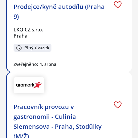
Prodejce/kyně autodílů (Praha
9)
LKQ CZ s.r.o.
Praha
Plný úvazek
Zveřejněno: 4. srpna
Pracovník provozu v
gastronomii - Culinia
Siemensova - Praha, Stodůlky
(M/Ž)