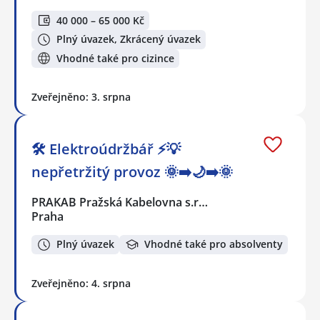
40 000 – 65 000 Kč
Plný úvazek, Zkrácený úvazek
Vhodné také pro cizince
Zveřejněno: 3. srpna
🛠️ Elektroúdržbář ⚡💡
nepřetržitý provoz 🌞➡️🌙➡️🌞
PRAKAB Pražská Kabelovna s.r…
Praha
Plný úvazek
Vhodné také pro absolventy
Zveřejněno: 4. srpna