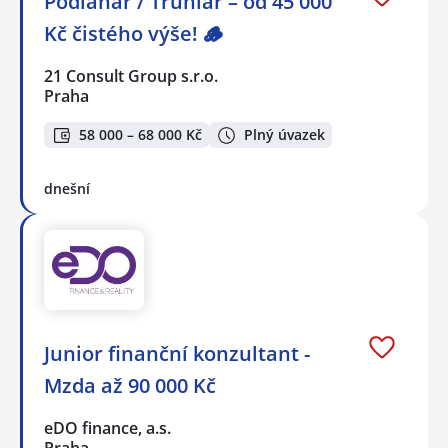
Podlahář / Truhlář – od 45 000
Kč čistého výše! 🪵
21 Consult Group s.r.o.
Praha
58 000 – 68 000 Kč
Plný úvazek
dnešní
Junior finanční konzultant -
Mzda až 90 000 Kč
eDO finance, a.s.
Praha