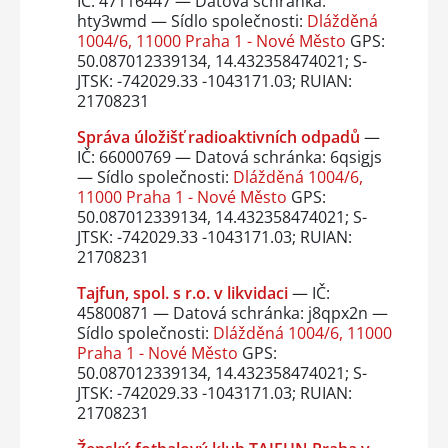
IČ: 47116447 — Datová schránka:
hty3wmd — Sídlo společnosti:
Dlážděná
1004/6, 11000 Praha 1 - Nové Město
GPS:
50.087012339134, 14.432358474021; S-
JTSK: -742029.33 -1043171.03; RUIAN:
21708231
Správa úložišť radioaktivních odpadů
—
IČ: 66000769 — Datová schránka: 6qsigjs
— Sídlo společnosti:
Dlážděná 1004/6,
11000 Praha 1 - Nové Město
GPS:
50.087012339134, 14.432358474021; S-
JTSK: -742029.33 -1043171.03; RUIAN:
21708231
Tajfun, spol. s r.o. v likvidaci
— IČ:
45800871 — Datová schránka: j8qpx2n —
Sídlo společnosti:
Dlážděná 1004/6, 11000
Praha 1 - Nové Město
GPS:
50.087012339134, 14.432358474021; S-
JTSK: -742029.33 -1043171.03; RUIAN:
21708231