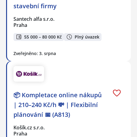
stavební firmy
Santech alfa s.r.o.
Praha
55 000 – 80 000 Kč
Plný úvazek
Zveřejněno: 3. srpna
📦 Kompletace online nákupů
| 210–240 Kč/h 💸 | Flexibilní
plánování 📅 (A813)
Košík.cz s.r.o.
Praha