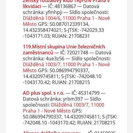
Ženský fotbalový klub TAJFUN Praha v
likvidaci
— IČ: 48136867 — Datová
schránka: yfmhpji — Sídlo společnosti:
Dlážděná 1004/6, 11000 Praha 1 - Nové
Město
GPS: 50.087012339134,
14.432358474021; S-JTSK: -742029.33
-1043171.03; RUIAN: 21708231
119.Místní skupina Unie železničních
zaměstnanců
— IČ: 72021748 — Datová
schránka: 4ue3z56 — Sídlo společnosti:
Dlážděná 1003/7, 11000 Praha 1 - Nové
Město
GPS: 50.086994790337,
14.43209745811; S-JTSK: -742048.10
-1043170.42; RUIAN: 21708215
AD plus spol. s r.o.
— IČ: 45314799 —
Datová schránka: yrbm397 — Sídlo
společnosti:
Dlážděná 1003/7, 11000
Praha 1 - Nové Město
GPS:
50.086994790337, 14.43209745811; S-JTSK:
-742048.10 -1043170.42; RUIAN: 21708215