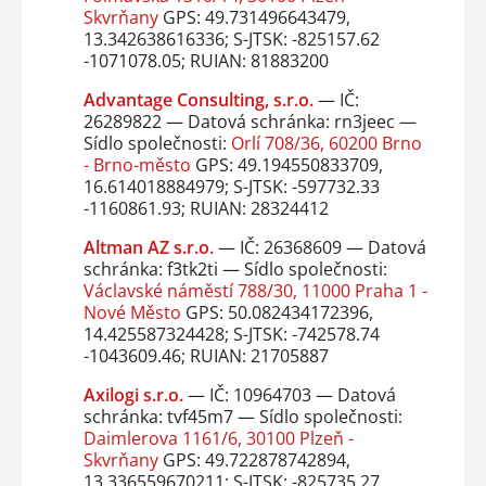
Skvrňany
GPS: 49.731496643479,
13.342638616336; S-JTSK: -825157.62
-1071078.05; RUIAN: 81883200
Advantage Consulting, s.r.o.
— IČ:
26289822 — Datová schránka: rn3jeec —
Sídlo společnosti:
Orlí 708/36, 60200 Brno
- Brno-město
GPS: 49.194550833709,
16.614018884979; S-JTSK: -597732.33
-1160861.93; RUIAN: 28324412
Altman AZ s.r.o.
— IČ: 26368609 — Datová
schránka: f3tk2ti — Sídlo společnosti:
Václavské náměstí 788/30, 11000 Praha 1 -
Nové Město
GPS: 50.082434172396,
14.425587324428; S-JTSK: -742578.74
-1043609.46; RUIAN: 21705887
Axilogi s.r.o.
— IČ: 10964703 — Datová
schránka: tvf45m7 — Sídlo společnosti:
Daimlerova 1161/6, 30100 Plzeň -
Skvrňany
GPS: 49.722878742894,
13.336559670211; S-JTSK: -825735.27