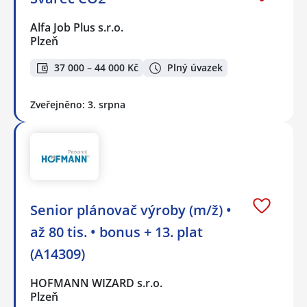
Alfa Job Plus s.r.o.
Plzeň
37 000 – 44 000 Kč
Plný úvazek
Zveřejněno: 3. srpna
Senior plánovač výroby (m/ž) •
až 80 tis. • bonus + 13. plat
(A14309)
HOFMANN WIZARD s.r.o.
Plzeň