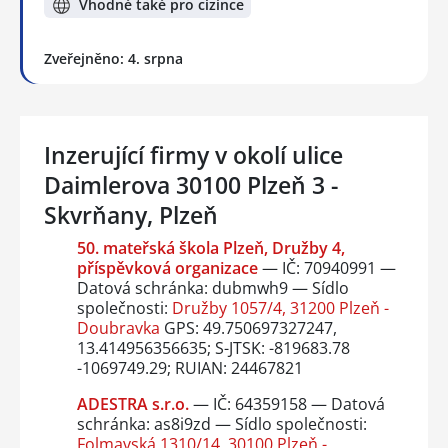
Vhodné také pro cizince
Zveřejněno: 4. srpna
Inzerující firmy v okolí ulice
Daimlerova 30100 Plzeň 3 -
Skvrňany, Plzeň
50. mateřská škola Plzeň, Družby 4,
příspěvková organizace
— IČ: 70940991 —
Datová schránka: dubmwh9 — Sídlo
společnosti:
Družby 1057/4, 31200 Plzeň -
Doubravka
GPS: 49.750697327247,
13.414956356635; S-JTSK: -819683.78
-1069749.29; RUIAN: 24467821
ADESTRA s.r.o.
— IČ: 64359158 — Datová
schránka: as8i9zd — Sídlo společnosti:
Folmavská 1310/14, 30100 Plzeň -