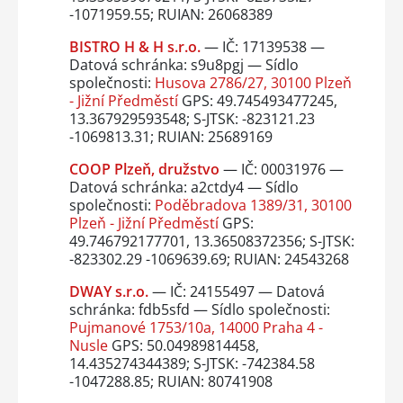
-1071959.55; RUIAN: 26068389
BISTRO H & H s.r.o.
— IČ: 17139538 —
Datová schránka: s9u8pgj — Sídlo
společnosti:
Husova 2786/27, 30100 Plzeň
- Jižní Předměstí
GPS: 49.745493477245,
13.367929593548; S-JTSK: -823121.23
-1069813.31; RUIAN: 25689169
COOP Plzeň, družstvo
— IČ: 00031976 —
Datová schránka: a2ctdy4 — Sídlo
společnosti:
Poděbradova 1389/31, 30100
Plzeň - Jižní Předměstí
GPS:
49.746792177701, 13.36508372356; S-JTSK:
-823302.29 -1069639.69; RUIAN: 24543268
DWAY s.r.o.
— IČ: 24155497 — Datová
schránka: fdb5sfd — Sídlo společnosti:
Pujmanové 1753/10a, 14000 Praha 4 -
Nusle
GPS: 50.04989814458,
14.435274344389; S-JTSK: -742384.58
-1047288.85; RUIAN: 80741908