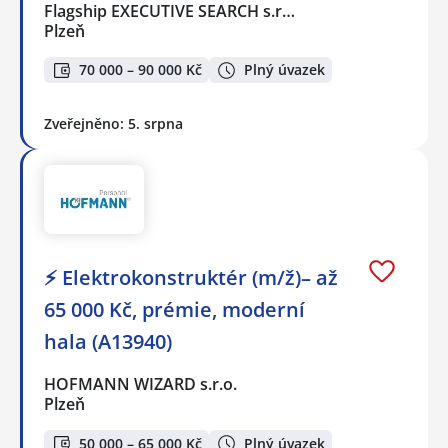
Flagship EXECUTIVE SEARCH s.r…
Plzeň
70 000 – 90 000 Kč
Plný úvazek
Zveřejněno: 5. srpna
⚡ Elektrokonstruktér (m/ž)– až
65 000 Kč, prémie, moderní
hala (A13940)
HOFMANN WIZARD s.r.o.
Plzeň
50 000 – 65 000 Kč
Plný úvazek