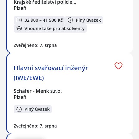
Krajské ředitelství policie…
Plzeň
32 900 – 41 500 Kč
Plný úvazek
Vhodné také pro absolventy
Zveřejněno: 7. srpna
Hlavní svařovací inženýr
(IWE/EWE)
Schäfer - Menk s.r.o.
Plzeň
Plný úvazek
Zveřejněno: 7. srpna