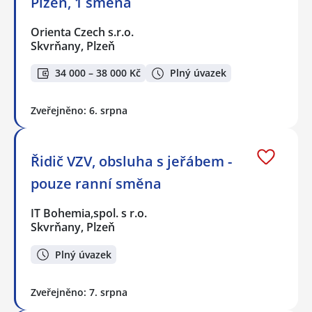
Plzeň, 1 směna
Orienta Czech s.r.o.
Skvrňany, Plzeň
34 000 – 38 000 Kč
Plný úvazek
Zveřejněno: 6. srpna
Řidič VZV, obsluha s jeřábem -
pouze ranní směna
IT Bohemia,spol. s r.o.
Skvrňany, Plzeň
Plný úvazek
Zveřejněno: 7. srpna