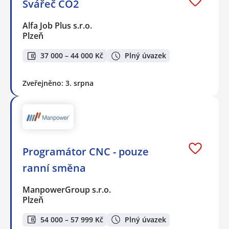
Svářeč CO2
Alfa Job Plus s.r.o.
Plzeň
37 000 – 44 000 Kč
Plný úvazek
Zveřejněno: 3. srpna
Programátor CNC - pouze
ranní směna
ManpowerGroup s.r.o.
Plzeň
54 000 – 57 999 Kč
Plný úvazek