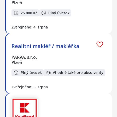
Plzeň
25 000 Kč
Plný úvazek
Zveřejněno: 4. srpna
Realitní makléř / makléřka
PARVA, s.r.o.
Plzeň
Plný úvazek
Vhodné také pro absolventy
Zveřejněno: 5. srpna