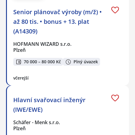
Senior plánovač výroby (m/ž) •
až 80 tis. • bonus + 13. plat
(A14309)
HOFMANN WIZARD s.r.o.
Plzeň
70 000 – 80 000 Kč
Plný úvazek
včerejší
Hlavní svařovací inženýr
(IWE/EWE)
Schäfer - Menk s.r.o.
Plzeň