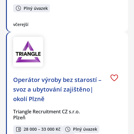
Plný úvazek
včerejší
Operátor výroby bez starostí –
svoz a ubytování zajištěno|
okolí Plzně
Triangle Recruitment CZ s.r.o.
Plzeň
28 000 – 33 000 Kč
Plný úvazek