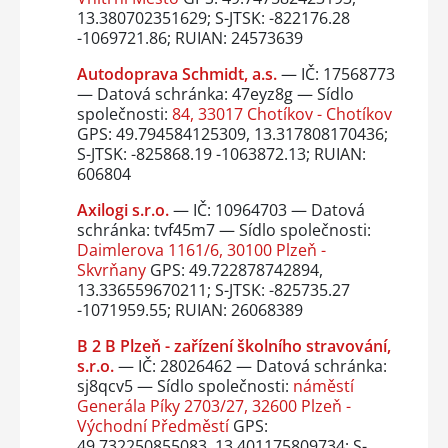
13.380702351629; S-JTSK: -822176.28
-1069721.86; RUIAN: 24573639
Autodoprava Schmidt, a.s.
— IČ: 17568773
— Datová schránka: 47eyz8g — Sídlo
společnosti:
84, 33017 Chotíkov - Chotíkov
GPS: 49.794584125309, 13.317808170436;
S-JTSK: -825868.19 -1063872.13; RUIAN:
606804
Axilogi s.r.o.
— IČ: 10964703 — Datová
schránka: tvf45m7 — Sídlo společnosti:
Daimlerova 1161/6, 30100 Plzeň -
Skvrňany
GPS: 49.722878742894,
13.336559670211; S-JTSK: -825735.27
-1071959.55; RUIAN: 26068389
B 2 B Plzeň - zařízení školního stravování,
s.r.o.
— IČ: 28026462 — Datová schránka:
sj8qcv5 — Sídlo společnosti:
náměstí
Generála Píky 2703/27, 32600 Plzeň -
Východní Předměstí
GPS:
49.732250855083, 13.401175809734; S-