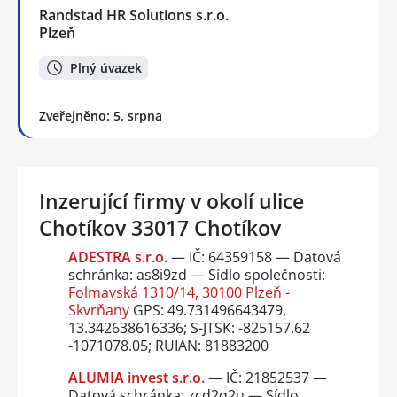
Randstad HR Solutions s.r.o.
Plzeň
Plný úvazek
Zveřejněno: 5. srpna
Inzerující firmy v okolí ulice
Chotíkov 33017 Chotíkov
ADESTRA s.r.o.
— IČ: 64359158 — Datová
schránka: as8i9zd — Sídlo společnosti:
Folmavská 1310/14, 30100 Plzeň -
Skvrňany
GPS: 49.731496643479,
13.342638616336; S-JTSK: -825157.62
-1071078.05; RUIAN: 81883200
ALUMIA invest s.r.o.
— IČ: 21852537 —
Datová schránka: zcd2q2u — Sídlo