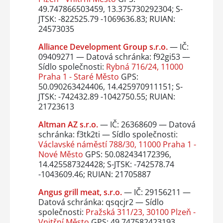
49.747866503459, 13.375730292304; S-
JTSK: -822525.79 -1069636.83; RUIAN:
24573035
Alliance Development Group s.r.o.
— IČ:
09409271 — Datová schránka: f92gi53 —
Sídlo společnosti:
Rybná 716/24, 11000
Praha 1 - Staré Město
GPS:
50.090263424406, 14.425970911151; S-
JTSK: -742432.89 -1042750.55; RUIAN:
21723613
Altman AZ s.r.o.
— IČ: 26368609 — Datová
schránka: f3tk2ti — Sídlo společnosti:
Václavské náměstí 788/30, 11000 Praha 1 -
Nové Město
GPS: 50.082434172396,
14.425587324428; S-JTSK: -742578.74
-1043609.46; RUIAN: 21705887
Angus grill meat, s.r.o.
— IČ: 29156211 —
Datová schránka: qsqcjr2 — Sídlo
společnosti:
Pražská 311/23, 30100 Plzeň -
Vnitřní Město
GPS: 49.747582423193,