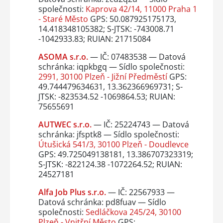
společnosti:
Kaprova 42/14, 11000 Praha 1
- Staré Město
GPS: 50.087925175173,
14.418348105382; S-JTSK: -743008.71
-1042933.83; RUIAN: 21715084
ASOMA s.r.o.
— IČ: 07483538 — Datová
schránka: iqpkbgq — Sídlo společnosti:
2991, 30100 Plzeň - Jižní Předměstí
GPS:
49.744479634631, 13.362366969731; S-
JTSK: -823534.52 -1069864.53; RUIAN:
75655691
AUTWEC s.r.o.
— IČ: 25224743 — Datová
schránka: jfsptk8 — Sídlo společnosti:
Útušická 541/3, 30100 Plzeň - Doudlevce
GPS: 49.725049138181, 13.386707323319;
S-JTSK: -822124.38 -1072264.52; RUIAN:
24527181
Alfa Job Plus s.r.o.
— IČ: 22567933 —
Datová schránka: pd8fuav — Sídlo
společnosti:
Sedláčkova 245/24, 30100
Plzeň - Vnitřní Město
GPS: