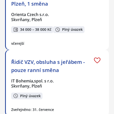
Plzeň, 1 směna
Orienta Czech s.r.o.
Skvrňany, Plzeň
34 000 – 38 000 Kč
Plný úvazek
včerejší
Řidič VZV, obsluha s jeřábem -
pouze ranní směna
IT Bohemia,spol. s r.o.
Skvrňany, Plzeň
Plný úvazek
Zveřejněno: 31. července